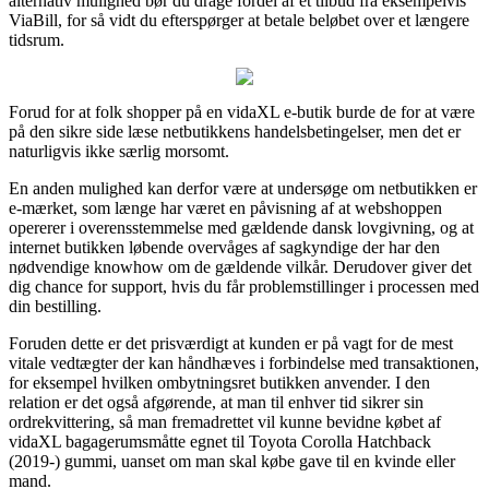
alternativ mulighed bør du drage fordel af et tilbud fra eksempelvis
ViaBill, for så vidt du efterspørger at betale beløbet over et længere
tidsrum.
Forud for at folk shopper på en vidaXL e-butik burde de for at være
på den sikre side læse netbutikkens handelsbetingelser, men det er
naturligvis ikke særlig morsomt.
En anden mulighed kan derfor være at undersøge om netbutikken er
e-mærket, som længe har været en påvisning af at webshoppen
opererer i overensstemmelse med gældende dansk lovgivning, og at
internet butikken løbende overvåges af sagkyndige der har den
nødvendige knowhow om de gældende vilkår. Derudover giver det
dig chance for support, hvis du får problemstillinger i processen med
din bestilling.
Foruden dette er det prisværdigt at kunden er på vagt for de mest
vitale vedtægter der kan håndhæves i forbindelse med transaktionen,
for eksempel hvilken ombytningsret butikken anvender. I den
relation er det også afgørende, at man til enhver tid sikrer sin
ordrekvittering, så man fremadrettet vil kunne bevidne købet af
vidaXL bagagerumsmåtte egnet til Toyota Corolla Hatchback
(2019-) gummi, uanset om man skal købe gave til en kvinde eller
mand.