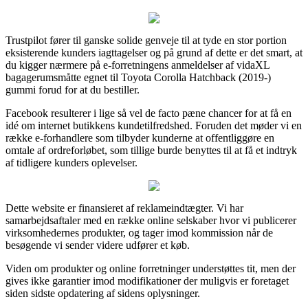
Trustpilot fører til ganske solide genveje til at tyde en stor portion
eksisterende kunders iagttagelser og på grund af dette er det smart, at
du kigger nærmere på e-forretningens anmeldelser af vidaXL
bagagerumsmåtte egnet til Toyota Corolla Hatchback (2019-)
gummi forud for at du bestiller.
Facebook resulterer i lige så vel de facto pæne chancer for at få en
idé om internet butikkens kundetilfredshed. Foruden det møder vi en
række e-forhandlere som tilbyder kunderne at offentliggøre en
omtale af ordreforløbet, som tillige burde benyttes til at få et indtryk
af tidligere kunders oplevelser.
Dette website er finansieret af reklameindtægter. Vi har
samarbejdsaftaler med en række online selskaber hvor vi publicerer
virksomhedernes produkter, og tager imod kommission når de
besøgende vi sender videre udfører et køb.
Viden om produkter og online forretninger understøttes tit, men der
gives ikke garantier imod modifikationer der muligvis er foretaget
siden sidste opdatering af sidens oplysninger.