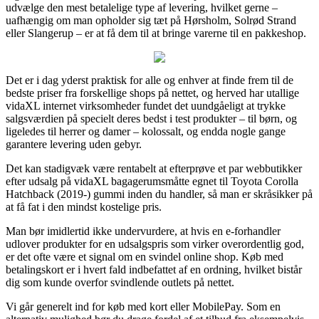
udvælge den mest betalelige type af levering, hvilket gerne –
uafhængig om man opholder sig tæt på Hørsholm, Solrød Strand
eller Slangerup – er at få dem til at bringe varerne til en pakkeshop.
Det er i dag yderst praktisk for alle og enhver at finde frem til de
bedste priser fra forskellige shops på nettet, og herved har utallige
vidaXL internet virksomheder fundet det uundgåeligt at trykke
salgsværdien på specielt deres bedst i test produkter – til børn, og
ligeledes til herrer og damer – kolossalt, og endda nogle gange
garantere levering uden gebyr.
Det kan stadigvæk være rentabelt at efterprøve et par webbutikker
efter udsalg på vidaXL bagagerumsmåtte egnet til Toyota Corolla
Hatchback (2019-) gummi inden du handler, så man er skråsikker på
at få fat i den mindst kostelige pris.
Man bør imidlertid ikke undervurdere, at hvis en e-forhandler
udlover produkter for en udsalgspris som virker overordentlig god,
er det ofte være et signal om en svindel online shop. Køb med
betalingskort er i hvert fald indbefattet af en ordning, hvilket bistår
dig som kunde overfor svindlende outlets på nettet.
Vi går generelt ind for køb med kort eller MobilePay. Som en