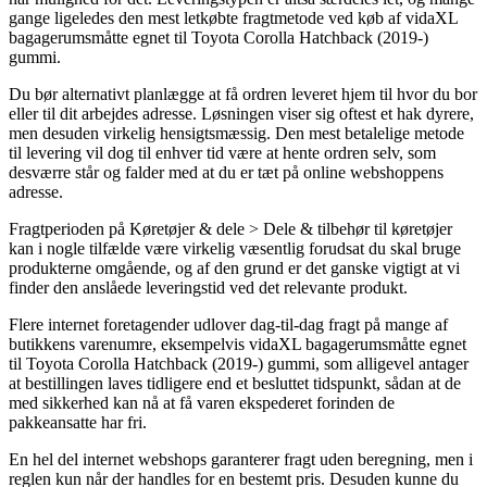
gange ligeledes den mest letkøbte fragtmetode ved køb af vidaXL
bagagerumsmåtte egnet til Toyota Corolla Hatchback (2019-)
gummi.
Du bør alternativt planlægge at få ordren leveret hjem til hvor du bor
eller til dit arbejdes adresse. Løsningen viser sig oftest et hak dyrere,
men desuden virkelig hensigtsmæssig. Den mest betalelige metode
til levering vil dog til enhver tid være at hente ordren selv, som
desværre står og falder med at du er tæt på online webshoppens
adresse.
Fragtperioden på Køretøjer & dele > Dele & tilbehør til køretøjer
kan i nogle tilfælde være virkelig væsentlig forudsat du skal bruge
produkterne omgående, og af den grund er det ganske vigtigt at vi
finder den anslåede leveringstid ved det relevante produkt.
Flere internet foretagender udlover dag-til-dag fragt på mange af
butikkens varenumre, eksempelvis vidaXL bagagerumsmåtte egnet
til Toyota Corolla Hatchback (2019-) gummi, som alligevel antager
at bestillingen laves tidligere end et besluttet tidspunkt, sådan at de
med sikkerhed kan nå at få varen ekspederet forinden de
pakkeansatte har fri.
En hel del internet webshops garanterer fragt uden beregning, men i
reglen kun når der handles for en bestemt pris. Desuden kunne du