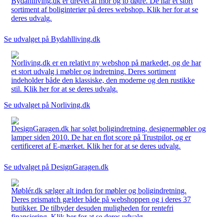
Bydahlliving.dk er drevet af mor og to døtre. De har et stort
sortiment af boliginteriør på deres webshop. Klik her for at se
deres udvalg.
Se udvalget på Bydahlliving.dk
Norliving.dk er en relativt ny webshop på markedet, og de har
et stort udvalg i møbler og indretning. Deres sortiment
indeholder både den klassiske, den moderne og den rustikke
stil. Klik her for at se deres udvalg.
Se udvalget på Norliving.dk
DesignGaragen.dk har solgt boligindretning, designermøbler og
lamper siden 2010. De har en flot score på Trustpilot, og er
certificeret af E-mærket. Klik her for at se deres udvalg.
Se udvalget på DesignGaragen.dk
Møblér.dk sælger alt inden for møbler og boligindretning.
Deres prismatch gælder både på webshoppen og i deres 37
butikker. De tilbyder desuden muligheden for rentefri
finansiering. Klik her for at se deres udvalg.