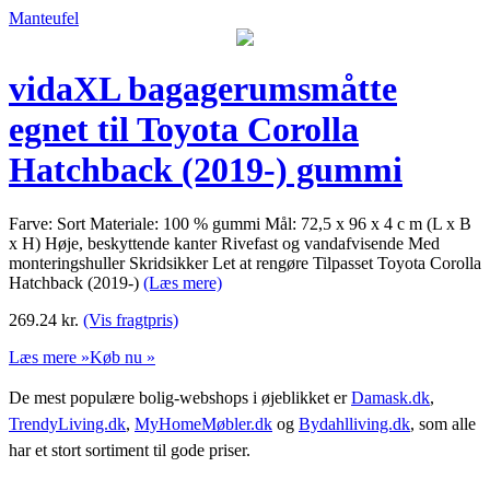
Manteufel
vidaXL bagagerumsmåtte
egnet til Toyota Corolla
Hatchback (2019-) gummi
Farve: Sort Materiale: 100 % gummi Mål: 72,5 x 96 x 4 c m (L x B
x H) Høje, beskyttende kanter Rivefast og vandafvisende Med
monteringshuller Skridsikker Let at rengøre Tilpasset Toyota Corolla
Hatchback (2019-)
(Læs mere)
269.24
kr.
(Vis fragtpris)
Læs mere »
Køb nu »
De mest populære bolig-webshops i øjeblikket er
Damask.dk
,
TrendyLiving.dk
,
MyHomeMøbler.dk
og
Bydahlliving.dk
, som alle
har et stort sortiment til gode priser.