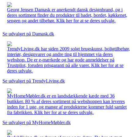
Georg Jensen Damask er anerkendt dansk designbrand, og i
deres sortiment finder du produkter til badet, bordet, køkkenet,
sengen og andet tilbehør. Klik her for at se deres udvalg.
Se udvalget på Damask.dk
TrendyLiving.dk har siden 2009 solgt brugskunst, boligtilbehør,
interiør, designvarer og andre ting til hjemmet via deres
webshop. De er e-mærkede og har gode anmeldelser på
Trustpilot, foruden prisgaranti på alle varer. Klik her for at se
deres udvalg.
Se udvalget på TrendyLiving.dk
MyHomeMøbler.dk er en landsdækkende kæde med 36
butikker. 80 % af deres sortiment på webshoppen kan leveres
inden for 1 uge, og mange af produkterne kommer fuld samlet
fra fabrikken. Klik her for at se deres udvalg.
Se udvalget på MyHomeMøbler.dk