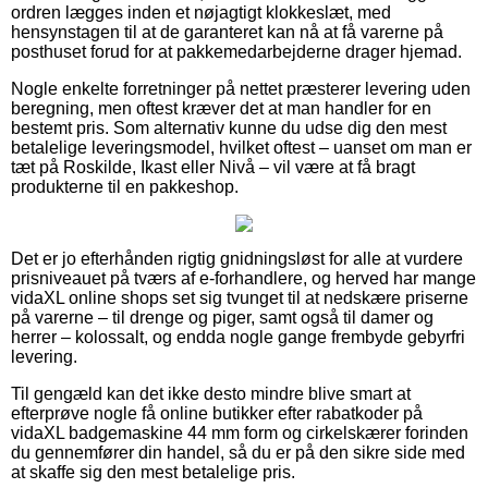
ordren lægges inden et nøjagtigt klokkeslæt, med
hensynstagen til at de garanteret kan nå at få varerne på
posthuset forud for at pakkemedarbejderne drager hjemad.
Nogle enkelte forretninger på nettet præsterer levering uden
beregning, men oftest kræver det at man handler for en
bestemt pris. Som alternativ kunne du udse dig den mest
betalelige leveringsmodel, hvilket oftest – uanset om man er
tæt på Roskilde, Ikast eller Nivå – vil være at få bragt
produkterne til en pakkeshop.
Det er jo efterhånden rigtig gnidningsløst for alle at vurdere
prisniveauet på tværs af e-forhandlere, og herved har mange
vidaXL online shops set sig tvunget til at nedskære priserne
på varerne – til drenge og piger, samt også til damer og
herrer – kolossalt, og endda nogle gange frembyde gebyrfri
levering.
Til gengæld kan det ikke desto mindre blive smart at
efterprøve nogle få online butikker efter rabatkoder på
vidaXL badgemaskine 44 mm form og cirkelskærer forinden
du gennemfører din handel, så du er på den sikre side med
at skaffe sig den mest betalelige pris.