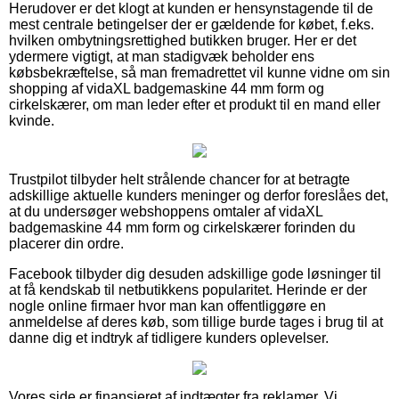
Herudover er det klogt at kunden er hensynstagende til de
mest centrale betingelser der er gældende for købet, f.eks.
hvilken ombytningsrettighed butikken bruger. Her er det
ydermere vigtigt, at man stadigvæk beholder ens
købsbekræftelse, så man fremadrettet vil kunne vidne om sin
shopping af vidaXL badgemaskine 44 mm form og
cirkelskærer, om man leder efter et produkt til en mand eller
kvinde.
Trustpilot tilbyder helt strålende chancer for at betragte
adskillige aktuelle kunders meninger og derfor foreslåes det,
at du undersøger webshoppens omtaler af vidaXL
badgemaskine 44 mm form og cirkelskærer forinden du
placerer din ordre.
Facebook tilbyder dig desuden adskillige gode løsninger til
at få kendskab til netbutikkens popularitet. Herinde er der
nogle online firmaer hvor man kan offentliggøre en
anmeldelse af deres køb, som tillige burde tages i brug til at
danne dig et indtryk af tidligere kunders oplevelser.
Vores side er finansieret af indtægter fra reklamer. Vi