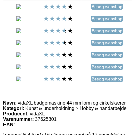
Besøg webshop
Besøg webshop
Besøg webshop
Besøg webshop
Besøg webshop
Besøg webshop
Besøg webshop
Navn:
vidaXL badgemaskine 44 mm form og cirkelskærer
Kategori:
Kunst & underholdning > Hobby & håndarbejde
Producent:
vidaXL
Varenummer:
37625301
EAN:
Vurderet til
4.5
ud af 5 stjerner baseret på
17
anmeldelser