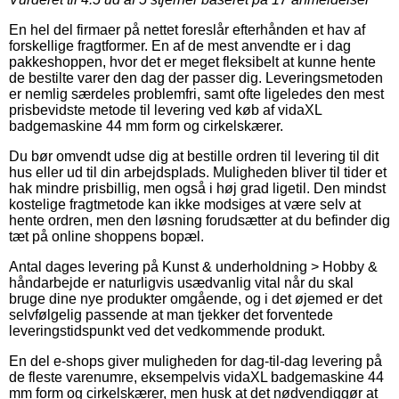
En hel del firmaer på nettet foreslår efterhånden et hav af
forskellige fragtformer. En af de mest anvendte er i dag
pakkeshoppen, hvor det er meget fleksibelt at kunne hente
de bestilte varer den dag der passer dig. Leveringsmetoden
er nemlig særdeles problemfri, samt ofte ligeledes den mest
prisbevidste metode til levering ved køb af vidaXL
badgemaskine 44 mm form og cirkelskærer.
Du bør omvendt udse dig at bestille ordren til levering til dit
hus eller ud til din arbejdsplads. Muligheden bliver til tider et
hak mindre prisbillig, men også i høj grad ligetil. Den mindst
kostelige fragtmetode kan ikke modsiges at være selv at
hente ordren, men den løsning forudsætter at du befinder dig
tæt på online shoppens bopæl.
Antal dages levering på Kunst & underholdning > Hobby &
håndarbejde er naturligvis usædvanlig vital når du skal
bruge dine nye produkter omgående, og i det øjemed er det
selvfølgelig passende at man tjekker det forventede
leveringstidspunkt ved det vedkommende produkt.
En del e-shops giver muligheden for dag-til-dag levering på
de fleste varenumre, eksempelvis vidaXL badgemaskine 44
mm form og cirkelskærer, men husk at det nødvendiggør at