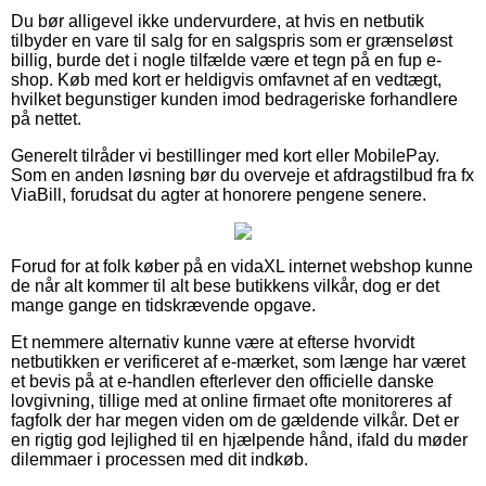
Du bør alligevel ikke undervurdere, at hvis en netbutik
tilbyder en vare til salg for en salgspris som er grænseløst
billig, burde det i nogle tilfælde være et tegn på en fup e-
shop. Køb med kort er heldigvis omfavnet af en vedtægt,
hvilket begunstiger kunden imod bedrageriske forhandlere
på nettet.
Generelt tilråder vi bestillinger med kort eller MobilePay.
Som en anden løsning bør du overveje et afdragstilbud fra fx
ViaBill, forudsat du agter at honorere pengene senere.
Forud for at folk køber på en vidaXL internet webshop kunne
de når alt kommer til alt bese butikkens vilkår, dog er det
mange gange en tidskrævende opgave.
Et nemmere alternativ kunne være at efterse hvorvidt
netbutikken er verificeret af e-mærket, som længe har været
et bevis på at e-handlen efterlever den officielle danske
lovgivning, tillige med at online firmaet ofte monitoreres af
fagfolk der har megen viden om de gældende vilkår. Det er
en rigtig god lejlighed til en hjælpende hånd, ifald du møder
dilemmaer i processen med dit indkøb.