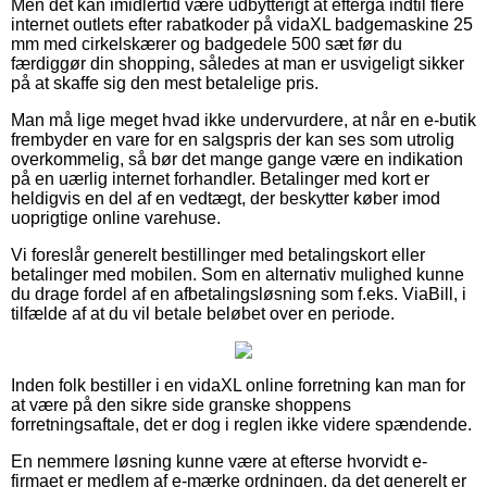
Men det kan imidlertid være udbytterigt at eftergå indtil flere
internet outlets efter rabatkoder på vidaXL badgemaskine 25
mm med cirkelskærer og badgedele 500 sæt før du
færdiggør din shopping, således at man er usvigeligt sikker
på at skaffe sig den mest betalelige pris.
Man må lige meget hvad ikke undervurdere, at når en e-butik
frembyder en vare for en salgspris der kan ses som utrolig
overkommelig, så bør det mange gange være en indikation
på en uærlig internet forhandler. Betalinger med kort er
heldigvis en del af en vedtægt, der beskytter køber imod
uoprigtige online varehuse.
Vi foreslår generelt bestillinger med betalingskort eller
betalinger med mobilen. Som en alternativ mulighed kunne
du drage fordel af en afbetalingsløsning som f.eks. ViaBill, i
tilfælde af at du vil betale beløbet over en periode.
Inden folk bestiller i en vidaXL online forretning kan man for
at være på den sikre side granske shoppens
forretningsaftale, det er dog i reglen ikke videre spændende.
En nemmere løsning kunne være at efterse hvorvidt e-
firmaet er medlem af e-mærke ordningen, da det generelt er