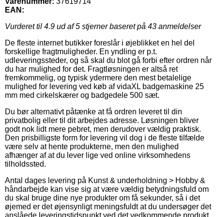
Varenummer:
37619714
EAN:
Vurderet til
4.9
ud af 5 stjerner baseret på
43
anmeldelser
De fleste internet butikker foreslår i øjeblikket en hel del
forskellige fragtmuligheder. En yndling er p.t.
udleveringssteder, og så skal du blot gå forbi efter ordren når
du har mulighed for det. Fragtløsningen er altså ret
fremkommelig, og typisk ydermere den mest betalelige
mulighed for levering ved køb af vidaXL badgemaskine 25
mm med cirkelskærer og badgedele 500 sæt.
Du bør alternativt påtænke at få ordren leveret til din
privatbolig eller til dit arbejdes adresse. Løsningen bliver
godt nok lidt mere pebret, men derudover vældig praktisk.
Den prisbilligste form for levering vil dog i de fleste tilfælde
være selv at hente produkterne, men den mulighed
afhænger af at du lever lige ved online virksomhedens
tilholdssted.
Antal dages levering på Kunst & underholdning > Hobby &
håndarbejde kan vise sig at være vældig betydningsfuld om
du skal bruge dine nye produkter om få sekunder, så i det
øjemed er det øjensynligt meningsfuldt at du undersøger det
anslåede leveringstidspunkt ved det vedkommende produkt.