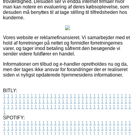
troværdighed. Desuden ser vi endda internet firmaer hvor
man kan notere en evaluering af deres købsoplevelse, som
desuden må benyttes til at tage stilling til tilfredsheden hos
kunderne.
Vores website er reklamefinansieret. Vi samarbejder med et
hold af forretninger på nettet og formidler forretningernes
varer, og tager imod betaling såfremt den besøgende vi
sender videre fuldfører en handel.
Informationer om tilbud og e-handler opretholdes nu og da,
men der tages ikke ansvar for forandringer der er realiseret
siden vi nyligst opdaterede hjemmesidens informationer.
BITLY:
1
1
1
1
1
1
1
1
1
1
1
1
1
1
1
1
1
1
1
1
1
1
1
1
1
1
1
1
1
1
1
1
1
1
1
1
1
1
1
1
1
1
1
1
1
1
1
1
1
1
1
1
1
1
1
1
1
1
1
1
1
1
1
1
1
1
1
1
1
1
1
1
1
1
1
1
1
1
1
1
1
1
1
1
1
1
1
1
1
1
1
1
1
1
1
1
1
1
1
1
SPOTIFY:
1
1
1
1
1
1
1
1
1
1
1
1
1
1
1
1
1
1
1
1
1
1
1
1
1
1
1
1
1
1
1
1
1
1
1
1
1
1
1
1
1
1
1
1
1
1
1
1
1
1
1
1
1
1
1
1
1
1
1
1
1
1
1
1
1
1
1
1
1
1
1
1
1
1
1
1
1
1
1
1
1
1
1
1
1
1
1
1
1
1
1
1
1
1
1
1
1
1
1