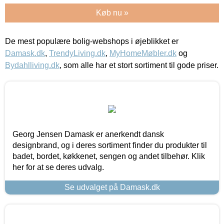
Køb nu »
De mest populære bolig-webshops i øjeblikket er
Damask.dk
,
TrendyLiving.dk
,
MyHomeMøbler.dk
og
Bydahlliving.dk
, som alle har et stort sortiment til gode priser.
Georg Jensen Damask er anerkendt dansk
designbrand, og i deres sortiment finder du produkter til
badet, bordet, køkkenet, sengen og andet tilbehør. Klik
her for at se deres udvalg.
Se udvalget på Damask.dk