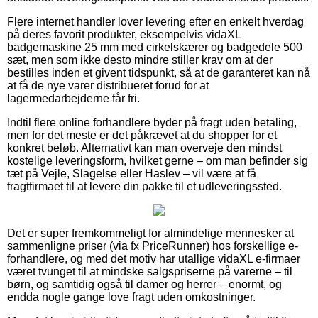
Flere internet handler lover levering efter en enkelt hverdag
på deres favorit produkter, eksempelvis vidaXL
badgemaskine 25 mm med cirkelskærer og badgedele 500
sæt, men som ikke desto mindre stiller krav om at der
bestilles inden et givent tidspunkt, så at de garanteret kan nå
at få de nye varer distribueret forud for at
lagermedarbejderne får fri.
Indtil flere online forhandlere byder på fragt uden betaling,
men for det meste er det påkrævet at du shopper for et
konkret beløb. Alternativt kan man overveje den mindst
kostelige leveringsform, hvilket gerne – om man befinder sig
tæt på Vejle, Slagelse eller Haslev – vil være at få
fragtfirmaet til at levere din pakke til et udleveringssted.
Det er super fremkommeligt for almindelige mennesker at
sammenligne priser (via fx PriceRunner) hos forskellige e-
forhandlere, og med det motiv har utallige vidaXL e-firmaer
været tvunget til at mindske salgspriserne på varerne – til
børn, og samtidig også til damer og herrer – enormt, og
endda nogle gange love fragt uden omkostninger.