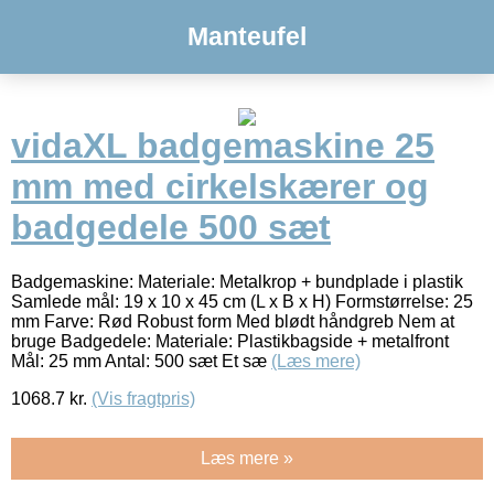
Manteufel
vidaXL badgemaskine 25
mm med cirkelskærer og
badgedele 500 sæt
Badgemaskine: Materiale: Metalkrop + bundplade i plastik
Samlede mål: 19 x 10 x 45 cm (L x B x H) Formstørrelse: 25
mm Farve: Rød Robust form Med blødt håndgreb Nem at
bruge Badgedele: Materiale: Plastikbagside + metalfront
Mål: 25 mm Antal: 500 sæt Et sæ
(Læs mere)
1068.7
kr.
(Vis fragtpris)
Læs mere »