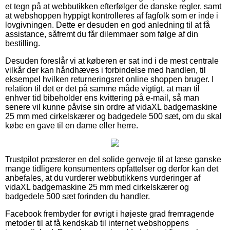
et tegn på at webbutikken efterfølger de danske regler, samt
at webshoppen hyppigt kontrolleres af fagfolk som er inde i
lovgivningen. Dette er desuden en god anledning til at få
assistance, såfremt du får dilemmaer som følge af din
bestilling.
Desuden foreslår vi at køberen er sat ind i de mest centrale
vilkår der kan håndhæves i forbindelse med handlen, til
eksempel hvilken returneringsret online shoppen bruger. I
relation til det er det på samme måde vigtigt, at man til
enhver tid bibeholder ens kvittering på e-mail, så man
senere vil kunne påvise sin ordre af vidaXL badgemaskine
25 mm med cirkelskærer og badgedele 500 sæt, om du skal
købe en gave til en dame eller herre.
Trustpilot præsterer en del solide genveje til at læse ganske
mange tidligere konsumenters opfattelser og derfor kan det
anbefales, at du vurderer webbutikkens vurderinger af
vidaXL badgemaskine 25 mm med cirkelskærer og
badgedele 500 sæt forinden du handler.
Facebook frembyder for øvrigt i højeste grad fremragende
metoder til at få kendskab til internet webshoppens