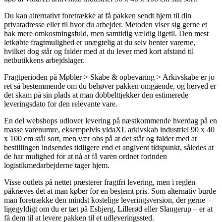
Du kan alternativt foretrække at få pakken sendt hjem til din
privatadresse eller til hvor du arbejder. Metoden viser sig gerne et
hak mere omkostningsfuld, men samtidig vældig ligetil. Den mest
letkøbte fragtmulighed er unægtelig at du selv henter varerne,
hvilket dog står og falder med at du lever med kort afstand til
netbutikkens arbejdslager.
Fragtperioden på Møbler > Skabe & opbevaring > Arkivskabe er jo
ret så bestemmende om du behøver pakken omgående, og herved er
det skam på sin plads at man dobbelttjekker den estimerede
leveringsdato for den relevante vare.
En del webshops udlover levering på næstkommende hverdag på en
masse varenumre, eksempelvis vidaXL arkivskab industriel 90 x 40
x 100 cm stål sort, men vær obs på at det står og falder med at
bestillingen indsendes tidligere end et angivent tidspunkt, således at
de har mulighed for at nå at få varen ordnet forinden
logistikmedarbejderne tager hjem.
Visse outlets på nettet præsterer fragtfri levering, men i reglen
påkræves det at man køber for en bestemt pris. Som alternativ burde
man foretrække den mindst kostelige leveringsversion, der gerne –
ligegyldigt om du er tæt på Esbjerg, Lillerød eller Slangerup – er at
få dem til at levere pakken til et udleveringssted.