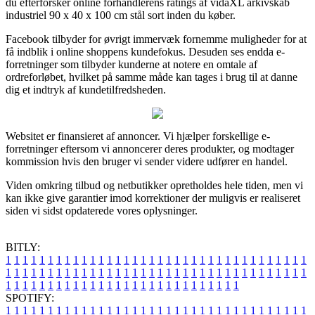
du efterforsker online forhandlerens ratings af vidaXL arkivskab
industriel 90 x 40 x 100 cm stål sort inden du køber.
Facebook tilbyder for øvrigt immervæk fornemme muligheder for at
få indblik i online shoppens kundefokus. Desuden ses endda e-
forretninger som tilbyder kunderne at notere en omtale af
ordreforløbet, hvilket på samme måde kan tages i brug til at danne
dig et indtryk af kundetilfredsheden.
Websitet er finansieret af annoncer. Vi hjælper forskellige e-
forretninger eftersom vi annoncerer deres produkter, og modtager
kommission hvis den bruger vi sender videre udfører en handel.
Viden omkring tilbud og netbutikker opretholdes hele tiden, men vi
kan ikke give garantier imod korrektioner der muligvis er realiseret
siden vi sidst opdaterede vores oplysninger.
BITLY:
1
1
1
1
1
1
1
1
1
1
1
1
1
1
1
1
1
1
1
1
1
1
1
1
1
1
1
1
1
1
1
1
1
1
1
1
1
1
1
1
1
1
1
1
1
1
1
1
1
1
1
1
1
1
1
1
1
1
1
1
1
1
1
1
1
1
1
1
1
1
1
1
1
1
1
1
1
1
1
1
1
1
1
1
1
1
1
1
1
1
1
1
1
1
1
1
1
1
1
1
SPOTIFY:
1
1
1
1
1
1
1
1
1
1
1
1
1
1
1
1
1
1
1
1
1
1
1
1
1
1
1
1
1
1
1
1
1
1
1
1