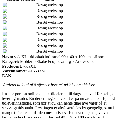
Besøg webshop
Besøg webshop
Besøg webshop
Besøg webshop
Besøg webshop
Besøg webshop
Besøg webshop
Besøg webshop
Besøg webshop
Navn:
vidaXL arkivskab industriel 90 x 40 x 100 cm stål sort
Kategori:
Møbler > Skabe & opbevaring > Arkivskabe
Producent:
vidaXL
Varenummer:
41553324
EAN:
Vurderet til
4
ud af 5 stjerner baseret på
21
anmeldelser
En stor portion online outlets tildeler nu til dags et hav af forskellige
leveringsmåder. En der er meget anvendt er på nuværende tidspunkt
udleveringssteder, som gør at du kan hente dine nye varer på et
selvvalgt tidspunkt. Løsningen er altså særdeles let gængelig, samt i
mange tilfælde endda den mest prisbevidste leveringsudgave ved
køb af vidaXL arkivskab industriel 90 x 40 x 100 cm stål sort.