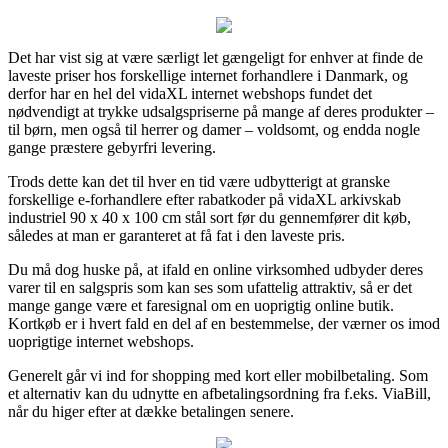
Det har vist sig at være særligt let gængeligt for enhver at finde de
laveste priser hos forskellige internet forhandlere i Danmark, og
derfor har en hel del vidaXL internet webshops fundet det
nødvendigt at trykke udsalgspriserne på mange af deres produkter –
til børn, men også til herrer og damer – voldsomt, og endda nogle
gange præstere gebyrfri levering.
Trods dette kan det til hver en tid være udbytterigt at granske
forskellige e-forhandlere efter rabatkoder på vidaXL arkivskab
industriel 90 x 40 x 100 cm stål sort før du gennemfører dit køb,
således at man er garanteret at få fat i den laveste pris.
Du må dog huske på, at ifald en online virksomhed udbyder deres
varer til en salgspris som kan ses som ufattelig attraktiv, så er det
mange gange være et faresignal om en uoprigtig online butik.
Kortkøb er i hvert fald en del af en bestemmelse, der værner os imod
uoprigtige internet webshops.
Generelt går vi ind for shopping med kort eller mobilbetaling. Som
et alternativ kan du udnytte en afbetalingsordning fra f.eks. ViaBill,
når du higer efter at dække betalingen senere.