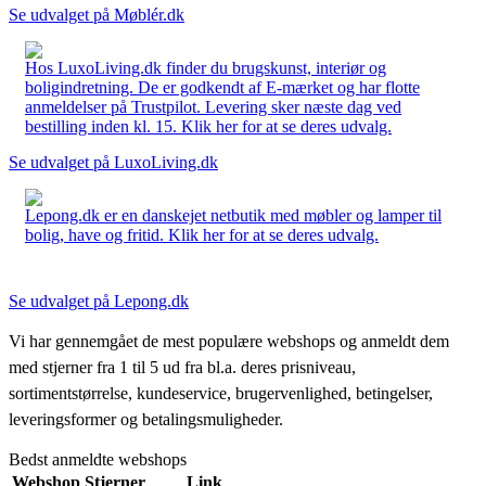
Se udvalget på Møblér.dk
Hos LuxoLiving.dk finder du brugskunst, interiør og
boligindretning. De er godkendt af E-mærket og har flotte
anmeldelser på Trustpilot. Levering sker næste dag ved
bestilling inden kl. 15. Klik her for at se deres udvalg.
Se udvalget på LuxoLiving.dk
Lepong.dk er en danskejet netbutik med møbler og lamper til
bolig, have og fritid. Klik her for at se deres udvalg.
Se udvalget på Lepong.dk
Vi har gennemgået de mest populære webshops og anmeldt dem
med stjerner fra 1 til 5 ud fra bl.a. deres prisniveau,
sortimentstørrelse, kundeservice, brugervenlighed, betingelser,
leveringsformer og betalingsmuligheder.
Bedst anmeldte webshops
Webshop
Stjerner
Link