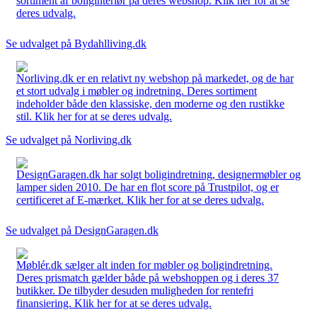
sortiment af boliginteriør på deres webshop. Klik her for at se
deres udvalg.
Se udvalget på Bydahlliving.dk
Norliving.dk er en relativt ny webshop på markedet, og de har
et stort udvalg i møbler og indretning. Deres sortiment
indeholder både den klassiske, den moderne og den rustikke
stil. Klik her for at se deres udvalg.
Se udvalget på Norliving.dk
DesignGaragen.dk har solgt boligindretning, designermøbler og
lamper siden 2010. De har en flot score på Trustpilot, og er
certificeret af E-mærket. Klik her for at se deres udvalg.
Se udvalget på DesignGaragen.dk
Møblér.dk sælger alt inden for møbler og boligindretning.
Deres prismatch gælder både på webshoppen og i deres 37
butikker. De tilbyder desuden muligheden for rentefri
finansiering. Klik her for at se deres udvalg.