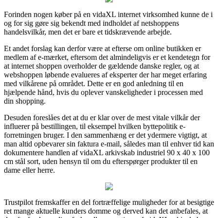
Forinden nogen køber på en vidaXL internet virksomhed kunne de i
og for sig gøre sig bekendt med indholdet af netshoppens
handelsvilkår, men det er bare et tidskrævende arbejde.
Et andet forslag kan derfor være at efterse om online butikken er
medlem af e-mærket, eftersom det almindeligvis er et kendetegn for
at internet shoppen overholder de gældende danske regler, og at
webshoppen løbende evalueres af eksperter der har meget erfaring
med vilkårene på området. Dette er en god anledning til en
hjælpende hånd, hvis du oplever vanskeligheder i processen med
din shopping.
Desuden foreslåes det at du er klar over de mest vitale vilkår der
influerer på bestillingen, til eksempel hvilken byttepolitik e-
forretningen bruger. I den sammenhæng er det ydermere vigtigt, at
man altid opbevarer sin faktura e-mail, således man til enhver tid kan
dokumentere handlen af vidaXL arkivskab industriel 90 x 40 x 100
cm stål sort, uden hensyn til om du efterspørger produkter til en
dame eller herre.
Trustpilot fremskaffer en del fortræffelige muligheder for at besigtige
ret mange aktuelle kunders domme og derved kan det anbefales, at