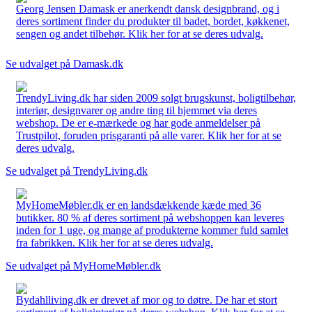
Georg Jensen Damask er anerkendt dansk designbrand, og i
deres sortiment finder du produkter til badet, bordet, køkkenet,
sengen og andet tilbehør. Klik her for at se deres udvalg.
Se udvalget på Damask.dk
TrendyLiving.dk har siden 2009 solgt brugskunst, boligtilbehør,
interiør, designvarer og andre ting til hjemmet via deres
webshop. De er e-mærkede og har gode anmeldelser på
Trustpilot, foruden prisgaranti på alle varer. Klik her for at se
deres udvalg.
Se udvalget på TrendyLiving.dk
MyHomeMøbler.dk er en landsdækkende kæde med 36
butikker. 80 % af deres sortiment på webshoppen kan leveres
inden for 1 uge, og mange af produkterne kommer fuld samlet
fra fabrikken. Klik her for at se deres udvalg.
Se udvalget på MyHomeMøbler.dk
Bydahlliving.dk er drevet af mor og to døtre. De har et stort