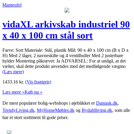
Manteufel
vidaXL arkivskab industriel 90
x 40 x 100 cm stål sort
Farve: Sort Materiale: Stål, plastik Mål: 90 x 40 x 100 cm (B x D x
H) Med 2 låger, 2 navneskilte og 4 ventilhuller Med 2 justerbare
hylder Montering påkrævet: Ja ADVARSEL: For at undgå, at det
vælter, skal dette produkt anvendes med det medfølgende vægmo
(Læs mere)
1433.16
kr.
(Vis fragtpris)
Læs mere »
Køb nu »
De mest populære bolig-webshops i øjeblikket er
Damask.dk
,
TrendyLiving.dk
,
MyHomeMøbler.dk
og
Bydahlliving.dk
, som alle
har et stort sortiment til gode priser.