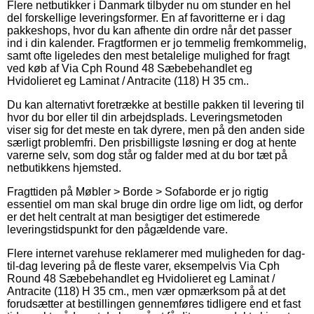
Flere netbutikker i Danmark tilbyder nu om stunder en hel
del forskellige leveringsformer. En af favoritterne er i dag
pakkeshops, hvor du kan afhente din ordre når det passer
ind i din kalender. Fragtformen er jo temmelig fremkommelig,
samt ofte ligeledes den mest betalelige mulighed for fragt
ved køb af Via Cph Round 48 Sæbebehandlet eg
Hvidolieret eg Laminat / Antracite (118) H 35 cm..
Du kan alternativt foretrække at bestille pakken til levering til
hvor du bor eller til din arbejdsplads. Leveringsmetoden
viser sig for det meste en tak dyrere, men på den anden side
særligt problemfri. Den prisbilligste løsning er dog at hente
varerne selv, som dog står og falder med at du bor tæt på
netbutikkens hjemsted.
Fragttiden på Møbler > Borde > Sofaborde er jo rigtig
essentiel om man skal bruge din ordre lige om lidt, og derfor
er det helt centralt at man besigtiger det estimerede
leveringstidspunkt for den pågældende vare.
Flere internet varehuse reklamerer med muligheden for dag-
til-dag levering på de fleste varer, eksempelvis Via Cph
Round 48 Sæbebehandlet eg Hvidolieret eg Laminat /
Antracite (118) H 35 cm., men vær opmærksom på at det
forudsætter at bestillingen gennemføres tidligere end et fast