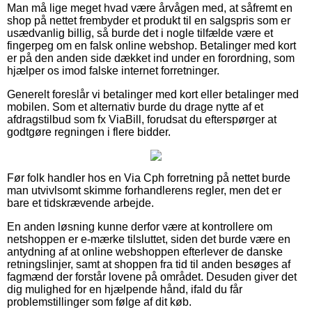
Man må lige meget hvad være årvågen med, at såfremt en
shop på nettet frembyder et produkt til en salgspris som er
usædvanlig billig, så burde det i nogle tilfælde være et
fingerpeg om en falsk online webshop. Betalinger med kort
er på den anden side dækket ind under en forordning, som
hjælper os imod falske internet forretninger.
Generelt foreslår vi betalinger med kort eller betalinger med
mobilen. Som et alternativ burde du drage nytte af et
afdragstilbud som fx ViaBill, forudsat du efterspørger at
godtgøre regningen i flere bidder.
Før folk handler hos en Via Cph forretning på nettet burde
man utvivlsomt skimme forhandlerens regler, men det er
bare et tidskrævende arbejde.
En anden løsning kunne derfor være at kontrollere om
netshoppen er e-mærke tilsluttet, siden det burde være en
antydning af at online webshoppen efterlever de danske
retningslinjer, samt at shoppen fra tid til anden besøges af
fagmænd der forstår lovene på området. Desuden giver det
dig mulighed for en hjælpende hånd, ifald du får
problemstillinger som følge af dit køb.