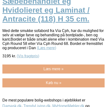
Sæbebehandlet eg
Hvidolieret eg Laminat /
Antracite (118) H 35 cm.
Med dette smukke sofabord fra Via Cph, har du mulighed for
selv at vælge farve og behandling på bordplade-, ben og
kant.Bordet er både smukt alene eller i kombination med Via
Cph Round 58 eller Via Cph Round 68. Bordet er fremstillet
og produceret i Dan
(Læs mere)
3195
kr.
(Vis fragtpris)
Læs mere »
Køb nu »
De mest populære bolig-webshops i øjeblikket er
Damask.dk
,
TrendyLiving.dk
,
MyHomeMøbler.dk
og