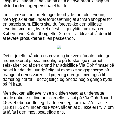
tidspunkt, sådan at de kan nå at få dit nye produkt skippet
afsted inden lagerpersonalet har fri.
Indtil flere online forretninger frembyder portofri levering,
men typisk er det under forudsætning af at man shopper for
en præcis sum. Ellers skal du foretrække den billigste
leveringsmetode, hvilket oftest – ligegyldigt om man er i
København, Kalundborg eller Struer – vil blive at få dem til
at levere produkterne til en pakkeshop.
Det er jo efterhånden usædvanlig bekvemt for almindelige
mennesker at prissammenligne på forskellige internet
selskaber, og af den grund har adskillige Via Cph firmaer på
nettet fundet det uundgåeligt at mindske salgspriserne på
mange af deres varer – til piger og drenge, men også til
damer og herrer – betragteligt, og endda nogle gange byde
på fri fragt.
Men det kan alligevel vise sig tiden værd at undersøge
nogle enkelte online butikker efter rabat på Via Cph Round
48 Sæbebehandlet eg Hvidolieret eg Laminat / Antracite
(118) H 35 cm. inden du køber, sådan at du ikke er i tvivl om
at få fat i den mest betalelige pris.