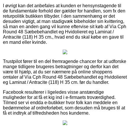
I øvrigt kan det anbefales at kunden er hensynstagende til
de fundamentale forhold der gælder for handlen, som fx den
returpolitik butikken tilbyder. I den sammenhæng er det
desuden vigtigt, at man stadigvæk bibeholder sin kvittering,
så man en anden gang vil kunne eftervise sit køb af Via Cph
Round 48 Sæbebehandlet eg Hvidolieret eg Laminat /
Antracite (118) H 35 cm., hvad end du skal købe en gave til
en mand eller kvinde.
Trustpilot fører til en del fremragende chancer for at udforske
mange tidligere brugeres betragtninger og derfor kan det
være til hjælp, at du ser nærmere på online shoppens
omtaler af Via Cph Round 48 Sæbebehandlet eg Hvidolieret
eg Laminat / Antracite (118) H 35 cm. før du handler.
Facebook resulterer i ligeledes visse anstændige
muligheder for at få et kig ind i e-firmaets troværdighed.
Tilmed ser vi endda e-butikker hvor folk kan meddele en
bedømmelse af ordreforløbet, som desuden må bruges til at
få et indtryk af tilfredsheden hos kunderne.