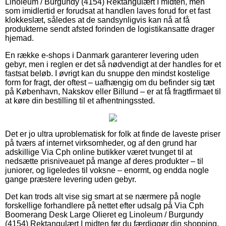
Linoleum / Burgundy (4154) Rektangulært I midten, men
som imidlertid er forudsat at handlen laves forud for et fast
klokkeslæt, således at de sandsynligvis kan nå at få
produkterne sendt afsted forinden de logistikansatte drager
hjemad.
En række e-shops i Danmark garanterer levering uden
gebyr, men i reglen er det så nødvendigt at der handles for et
fastsat beløb. I øvrigt kan du snuppe den mindst kostelige
form for fragt, der oftest – uafhængig om du befinder sig tæt
på København, Nakskov eller Billund – er at få fragtfirmaet til
at køre din bestilling til et afhentningssted.
Det er jo ultra uproblematisk for folk at finde de laveste priser
på tværs af internet virksomheder, og af den grund har
adskillige Via Cph online butikker været tvunget til at
nedsætte prisniveauet på mange af deres produkter – til
juniorer, og ligeledes til voksne – enormt, og endda nogle
gange præstere levering uden gebyr.
Det kan trods alt vise sig smart at se nærmere på nogle
forskellige forhandlere på nettet efter udsalg på Via Cph
Boomerang Desk Large Olieret eg Linoleum / Burgundy
(4154) Rektangulært I midten før du færdiggør din shopping,