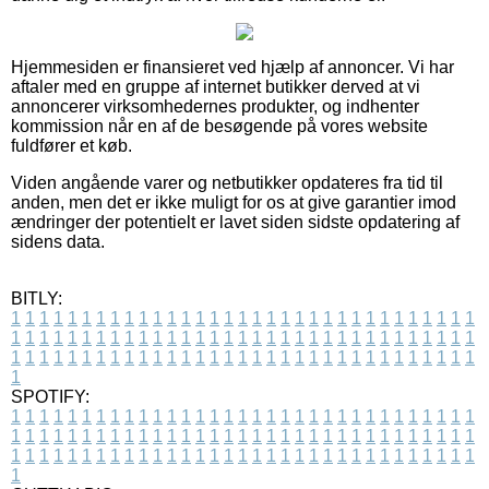
Hjemmesiden er finansieret ved hjælp af annoncer. Vi har
aftaler med en gruppe af internet butikker derved at vi
annoncerer virksomhedernes produkter, og indhenter
kommission når en af de besøgende på vores website
fuldfører et køb.
Viden angående varer og netbutikker opdateres fra tid til
anden, men det er ikke muligt for os at give garantier imod
ændringer der potentielt er lavet siden sidste opdatering af
sidens data.
BITLY:
1
1
1
1
1
1
1
1
1
1
1
1
1
1
1
1
1
1
1
1
1
1
1
1
1
1
1
1
1
1
1
1
1
1
1
1
1
1
1
1
1
1
1
1
1
1
1
1
1
1
1
1
1
1
1
1
1
1
1
1
1
1
1
1
1
1
1
1
1
1
1
1
1
1
1
1
1
1
1
1
1
1
1
1
1
1
1
1
1
1
1
1
1
1
1
1
1
1
1
1
SPOTIFY:
1
1
1
1
1
1
1
1
1
1
1
1
1
1
1
1
1
1
1
1
1
1
1
1
1
1
1
1
1
1
1
1
1
1
1
1
1
1
1
1
1
1
1
1
1
1
1
1
1
1
1
1
1
1
1
1
1
1
1
1
1
1
1
1
1
1
1
1
1
1
1
1
1
1
1
1
1
1
1
1
1
1
1
1
1
1
1
1
1
1
1
1
1
1
1
1
1
1
1
1