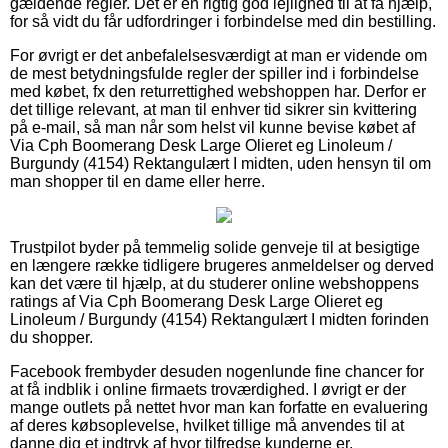
gældende regler. Det er en rigtig god lejlighed til at få hjælp,
for så vidt du får udfordringer i forbindelse med din bestilling.
For øvrigt er det anbefalelsesværdigt at man er vidende om
de mest betydningsfulde regler der spiller ind i forbindelse
med købet, fx den returrettighed webshoppen har. Derfor er
det tillige relevant, at man til enhver tid sikrer sin kvittering
på e-mail, så man når som helst vil kunne bevise købet af
Via Cph Boomerang Desk Large Olieret eg Linoleum /
Burgundy (4154) Rektangulært I midten, uden hensyn til om
man shopper til en dame eller herre.
Trustpilot byder på temmelig solide genveje til at besigtige
en længere række tidligere brugeres anmeldelser og derved
kan det være til hjælp, at du studerer online webshoppens
ratings af Via Cph Boomerang Desk Large Olieret eg
Linoleum / Burgundy (4154) Rektangulært I midten forinden
du shopper.
Facebook frembyder desuden nogenlunde fine chancer for
at få indblik i online firmaets troværdighed. I øvrigt er der
mange outlets på nettet hvor man kan forfatte en evaluering
af deres købsoplevelse, hvilket tillige må anvendes til at
danne dig et indtryk af hvor tilfredse kunderne er.