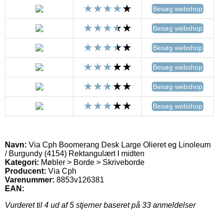
Besøg webshop
Besøg webshop
Besøg webshop
Besøg webshop
Besøg webshop
Besøg webshop
Navn:
Via Cph Boomerang Desk Large Olieret eg Linoleum
/ Burgundy (4154) Rektangulært I midten
Kategori:
Møbler > Borde > Skriveborde
Producent:
Via Cph
Varenummer:
8853v126381
EAN:
Vurderet til
4
ud af 5 stjerner baseret på
33
anmeldelser