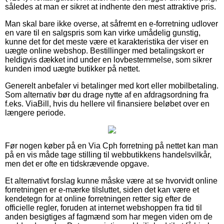
således at man er sikret at indhente den mest attraktive pris.
Man skal bare ikke overse, at såfremt en e-forretning udlover
en vare til en salgspris som kan virke umådelig gunstig,
kunne det for det meste være et karakteristika der viser en
uægte online webshop. Bestillinger med betalingskort er
heldigvis dækket ind under en lovbestemmelse, som sikrer
kunden imod uægte butikker på nettet.
Generelt anbefaler vi betalinger med kort eller mobilbetaling.
Som alternativ bør du drage nytte af en afdragsordning fra
f.eks. ViaBill, hvis du hellere vil finansiere beløbet over en
længere periode.
Før nogen køber på en Via Cph forretning på nettet kan man
på en vis måde tage stilling til webbutikkens handelsvilkår,
men det er ofte en tidskrævende opgave.
Et alternativt forslag kunne måske være at se hvorvidt online
forretningen er e-mærke tilsluttet, siden det kan være et
kendetegn for at online forretningen retter sig efter de
officielle regler, foruden at internet webshoppen fra tid til
anden besigtiges af fagmænd som har megen viden om de