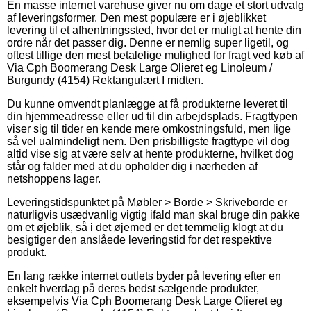
En masse internet varehuse giver nu om dage et stort udvalg
af leveringsformer. Den mest populære er i øjeblikket
levering til et afhentningssted, hvor det er muligt at hente din
ordre når det passer dig. Denne er nemlig super ligetil, og
oftest tillige den mest betalelige mulighed for fragt ved køb af
Via Cph Boomerang Desk Large Olieret eg Linoleum /
Burgundy (4154) Rektangulært I midten.
Du kunne omvendt planlægge at få produkterne leveret til
din hjemmeadresse eller ud til din arbejdsplads. Fragttypen
viser sig til tider en kende mere omkostningsfuld, men lige
så vel ualmindeligt nem. Den prisbilligste fragttype vil dog
altid vise sig at være selv at hente produkterne, hvilket dog
står og falder med at du opholder dig i nærheden af
netshoppens lager.
Leveringstidspunktet på Møbler > Borde > Skriveborde er
naturligvis usædvanlig vigtig ifald man skal bruge din pakke
om et øjeblik, så i det øjemed er det temmelig klogt at du
besigtiger den anslåede leveringstid for det respektive
produkt.
En lang række internet outlets byder på levering efter en
enkelt hverdag på deres bedst sælgende produkter,
eksempelvis Via Cph Boomerang Desk Large Olieret eg