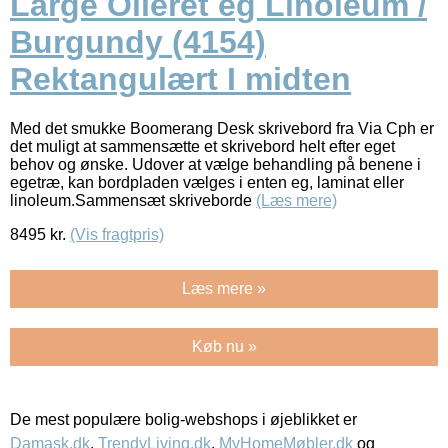
Large Olieret eg Linoleum /
Burgundy (4154)
Rektangulært I midten
Med det smukke Boomerang Desk skrivebord fra Via Cph er
det muligt at sammensætte et skrivebord helt efter eget
behov og ønske. Udover at vælge behandling på benene i
egetræ, kan bordpladen vælges i enten eg, laminat eller
linoleum.Sammensæt skriveborde
(Læs mere)
8495
kr.
(Vis fragtpris)
Læs mere »
Køb nu »
De mest populære bolig-webshops i øjeblikket er
Damask.dk
,
TrendyLiving.dk
,
MyHomeMøbler.dk
og