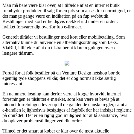
Man må bare være klar over, at i tilfælde af at en internet butik
frembyder produkter til salg for en pris som anses for enormt god, er
det mange gange være en indikation på en fup webbutik.
Bestillinger med kort er heldigvis dækket ind under en orden,
hvilket forsvarer dig overfor fup e-firmaer.
Generelt tilråder vi bestillinger med kort eller mobilbetaling. Som
alternativ kunne du anvende en afbetalingsordning som f.eks.
ViaBill, i tilfælde af at du tilstræber at klare regningen over et
længere tidsrum.
Forud for at folk bestiller på en Venture Design netshop bør de
egentlig tyde shoppens vilkår, det er dog normalt ikke særlig
interessant.
En nemmere løsning kan derfor være at kigge hvorvidt internet
forretningen er tilsluttet e-mærket, som kan være et bevis på at
internet forretningen lever op til de gældende danske regler, samt at
e-handlen lejlighedsvis besigtiges af fagfolk der har indsigt i reglerne
på området. Det er en rigtig god mulighed for at få assistance, hvis
du oplever problemstillinger ved din ordre.
Tilmed er det smart at køber er klar over de mest aktuelle