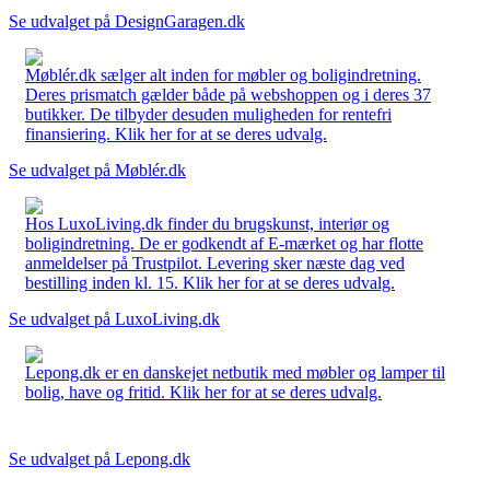
Se udvalget på DesignGaragen.dk
Møblér.dk sælger alt inden for møbler og boligindretning.
Deres prismatch gælder både på webshoppen og i deres 37
butikker. De tilbyder desuden muligheden for rentefri
finansiering. Klik her for at se deres udvalg.
Se udvalget på Møblér.dk
Hos LuxoLiving.dk finder du brugskunst, interiør og
boligindretning. De er godkendt af E-mærket og har flotte
anmeldelser på Trustpilot. Levering sker næste dag ved
bestilling inden kl. 15. Klik her for at se deres udvalg.
Se udvalget på LuxoLiving.dk
Lepong.dk er en danskejet netbutik med møbler og lamper til
bolig, have og fritid. Klik her for at se deres udvalg.
Se udvalget på Lepong.dk