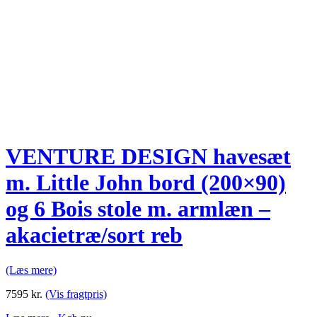
VENTURE DESIGN havesæt
m. Little John bord (200×90)
og 6 Bois stole m. armlæn –
akacietræ/sort reb
(Læs mere)
7595
kr.
(Vis fragtpris)