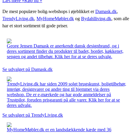
Læs mere »
Køb nu »
De mest populære bolig-webshops i øjeblikket er
Damask.dk
,
TrendyLiving.dk
,
MyHomeMøbler.dk
og
Bydahlliving.dk
, som alle
har et stort sortiment til gode priser.
Georg Jensen Damask er anerkendt dansk designbrand, og i
deres sortiment finder du produkter til badet, bordet, køkkenet,
sengen og andet tilbehør. Klik her for at se deres udvalg.
Se udvalget på Damask.dk
TrendyLiving.dk har siden 2009 solgt brugskunst, boligtilbehør,
interiør, designvarer og andre ting til hjemmet via deres
webshop. De er e-mærkede og har gode anmeldelser på
Trustpilot, foruden prisgaranti på alle varer. Klik her for at se
deres udvalg.
Se udvalget på TrendyLiving.dk
MyHomeMøbler.dk er en landsdækkende kæde med 36