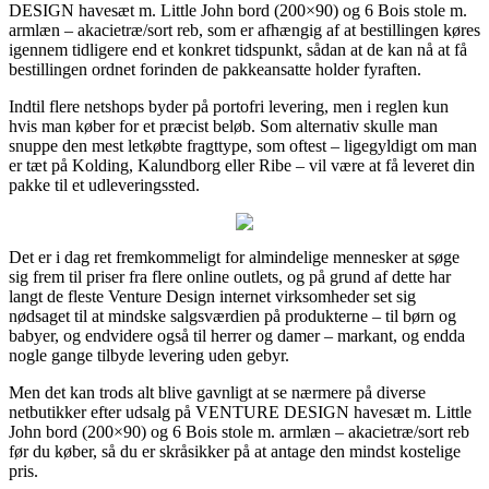
DESIGN havesæt m. Little John bord (200×90) og 6 Bois stole m.
armlæn – akacietræ/sort reb, som er afhængig af at bestillingen køres
igennem tidligere end et konkret tidspunkt, sådan at de kan nå at få
bestillingen ordnet forinden de pakkeansatte holder fyraften.
Indtil flere netshops byder på portofri levering, men i reglen kun
hvis man køber for et præcist beløb. Som alternativ skulle man
snuppe den mest letkøbte fragttype, som oftest – ligegyldigt om man
er tæt på Kolding, Kalundborg eller Ribe – vil være at få leveret din
pakke til et udleveringssted.
Det er i dag ret fremkommeligt for almindelige mennesker at søge
sig frem til priser fra flere online outlets, og på grund af dette har
langt de fleste Venture Design internet virksomheder set sig
nødsaget til at mindske salgsværdien på produkterne – til børn og
babyer, og endvidere også til herrer og damer – markant, og endda
nogle gange tilbyde levering uden gebyr.
Men det kan trods alt blive gavnligt at se nærmere på diverse
netbutikker efter udsalg på VENTURE DESIGN havesæt m. Little
John bord (200×90) og 6 Bois stole m. armlæn – akacietræ/sort reb
før du køber, så du er skråsikker på at antage den mindst kostelige
pris.