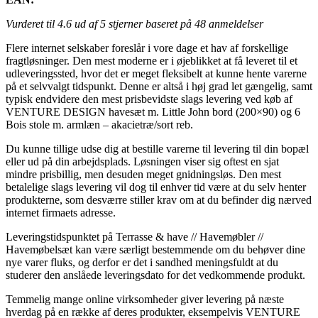
Vurderet til
4.6
ud af 5 stjerner baseret på
48
anmeldelser
Flere internet selskaber foreslår i vore dage et hav af forskellige
fragtløsninger. Den mest moderne er i øjeblikket at få leveret til et
udleveringssted, hvor det er meget fleksibelt at kunne hente varerne
på et selvvalgt tidspunkt. Denne er altså i høj grad let gængelig, samt
typisk endvidere den mest prisbevidste slags levering ved køb af
VENTURE DESIGN havesæt m. Little John bord (200×90) og 6
Bois stole m. armlæn – akacietræ/sort reb.
Du kunne tillige udse dig at bestille varerne til levering til din bopæl
eller ud på din arbejdsplads. Løsningen viser sig oftest en sjat
mindre prisbillig, men desuden meget gnidningsløs. Den mest
betalelige slags levering vil dog til enhver tid være at du selv henter
produkterne, som desværre stiller krav om at du befinder dig nærved
internet firmaets adresse.
Leveringstidspunktet på Terrasse & have // Havemøbler //
Havemøbelsæt kan være særligt bestemmende om du behøver dine
nye varer fluks, og derfor er det i sandhed meningsfuldt at du
studerer den anslåede leveringsdato for det vedkommende produkt.
Temmelig mange online virksomheder giver levering på næste
hverdag på en række af deres produkter, eksempelvis VENTURE