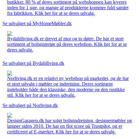
butikker. 80 % af deres sortiment på webshoppen kan leveres
inden for 1 uge, og mange af produkterne kommer fuld samlet
fra fabrikken. Klik her for at se deres udvalg.
Se udvalget på MyHomeMøbler.dk
Bydahlliving.dk er drevet af mor og to døtre. De har et stort
sortiment af boliginteriør på deres webshop. Klik her for at se
deres udvalg.
Se udvalget på Bydahlliving.dk
Norliving.dk er en relativt ny webshop på markedet, og de har
et stort udvalg i møbler og indretning. Deres sortiment
indeholder både den klassiske, den moderne og den rustikke
stil. Klik her for at se deres udvalg.
Se udvalget på Norliving.dk
DesignGaragen.dk har solgt boligindretning, designermøbler og
lamper siden 2010. De har en flot score på Trustpilot, og er
certificeret af E-mærket. Klik her for at se deres udvalg.