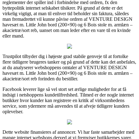
reglementer der spiller ind i forbindelse med ordren, fx den
byttepolitik internet selskabet tilsikrer. På grund af dette er det
virkelig vigtigt, at man til enhver tid beholder sin faktura, således
man fremadrettet vil kunne påvise ordren af VENTURE DESIGN
havesæt m. Little John bord (200×90) og 6 Bois stole m. armlæn –
akacietræ/sort reb, uanset om man leder efter en vare til en kvinde
eller mand.
Trustpilot tilbyder dig i højeste grad stabile genveje til at fortolke
flere tidligere brugeres tanker og på grund af dette kan det anbefales,
at du analyserer webshoppens omtaler af VENTURE DESIGN
havesæt m. Little John bord (200×90) og 6 Bois stole m. armlæn –
akacietræ/sort reb forinden du bestiller.
Facebook leverer lige så vel stort set ærlige muligheder for at få
indsigt i netshoppens kundetilfredshed. Tilmed er der nogle internet
butikker hvor kunder kan registrere en kritik af virksomhedens
service, som ydermere må anvendes til at afveje tidligere kunders
oplevelser.
Dette website finansieres af annoncer. Vi har faste samarbejder med
mange internet webshops derved at vi fremviser butikkernes varer,