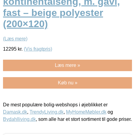
kontinentalseng, m. gavl,
fast – beige polyester
(200×120)
(Læs mere)
12295
kr.
(Vis fragtpris)
Læs mere »
Køb nu »
De mest populære bolig-webshops i øjeblikket er
Damask.dk
,
TrendyLiving.dk
,
MyHomeMøbler.dk
og
Bydahlliving.dk
, som alle har et stort sortiment til gode priser.