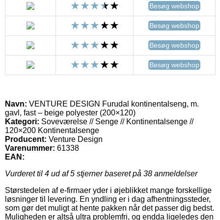
Besøg webshop
Besøg webshop
Besøg webshop
Besøg webshop
Navn:
VENTURE DESIGN Furudal kontinentalseng, m.
gavl, fast – beige polyester (200×120)
Kategori:
Soveværelse // Senge // Kontinentalsenge //
120×200 Kontinentalsenge
Producent:
Venture Design
Varenummer:
61338
EAN:
Vurderet til
4
ud af 5 stjerner baseret på
38
anmeldelser
Størstedelen af e-firmaer yder i øjeblikket mange forskellige
løsninger til levering. En yndling er i dag afhentningssteder,
som gør det muligt at hente pakken når det passer dig bedst.
Muligheden er altså ultra problemfri, og endda ligeledes den