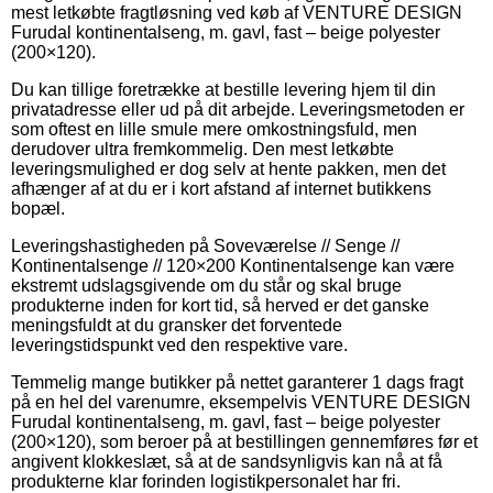
mest letkøbte fragtløsning ved køb af VENTURE DESIGN
Furudal kontinentalseng, m. gavl, fast – beige polyester
(200×120).
Du kan tillige foretrække at bestille levering hjem til din
privatadresse eller ud på dit arbejde. Leveringsmetoden er
som oftest en lille smule mere omkostningsfuld, men
derudover ultra fremkommelig. Den mest letkøbte
leveringsmulighed er dog selv at hente pakken, men det
afhænger af at du er i kort afstand af internet butikkens
bopæl.
Leveringshastigheden på Soveværelse // Senge //
Kontinentalsenge // 120×200 Kontinentalsenge kan være
ekstremt udslagsgivende om du står og skal bruge
produkterne inden for kort tid, så herved er det ganske
meningsfuldt at du gransker det forventede
leveringstidspunkt ved den respektive vare.
Temmelig mange butikker på nettet garanterer 1 dags fragt
på en hel del varenumre, eksempelvis VENTURE DESIGN
Furudal kontinentalseng, m. gavl, fast – beige polyester
(200×120), som beroer på at bestillingen gennemføres før et
angivent klokkeslæt, så at de sandsynligvis kan nå at få
produkterne klar forinden logistikpersonalet har fri.