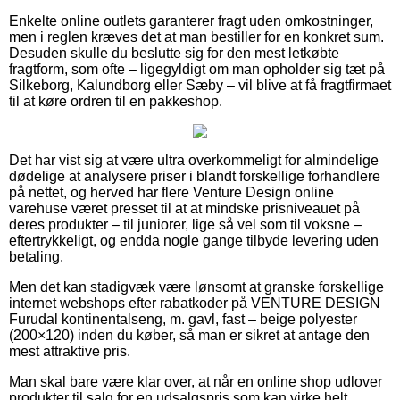
Enkelte online outlets garanterer fragt uden omkostninger,
men i reglen kræves det at man bestiller for en konkret sum.
Desuden skulle du beslutte sig for den mest letkøbte
fragtform, som ofte – ligegyldigt om man opholder sig tæt på
Silkeborg, Kalundborg eller Sæby – vil blive at få fragtfirmaet
til at køre ordren til en pakkeshop.
Det har vist sig at være ultra overkommeligt for almindelige
dødelige at analysere priser i blandt forskellige forhandlere
på nettet, og herved har flere Venture Design online
varehuse været presset til at at mindske prisniveauet på
deres produkter – til juniorer, lige så vel som til voksne –
eftertrykkeligt, og endda nogle gange tilbyde levering uden
betaling.
Men det kan stadigvæk være lønsomt at granske forskellige
internet webshops efter rabatkoder på VENTURE DESIGN
Furudal kontinentalseng, m. gavl, fast – beige polyester
(200×120) inden du køber, så man er sikret at antage den
mest attraktive pris.
Man skal bare være klar over, at når en online shop udlover
produkter til salg for en udsalgspris som kan virke helt