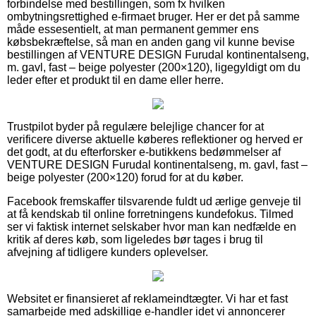
forbindelse med bestillingen, som fx hvilken
ombytningsrettighed e-firmaet bruger. Her er det på samme
måde essesentielt, at man permanent gemmer ens
købsbekræftelse, så man en anden gang vil kunne bevise
bestillingen af VENTURE DESIGN Furudal kontinentalseng,
m. gavl, fast – beige polyester (200×120), ligegyldigt om du
leder efter et produkt til en dame eller herre.
Trustpilot byder på regulære belejlige chancer for at
verificere diverse aktuelle køberes reflektioner og herved er
det godt, at du efterforsker e-butikkens bedømmelser af
VENTURE DESIGN Furudal kontinentalseng, m. gavl, fast –
beige polyester (200×120) forud for at du køber.
Facebook fremskaffer tilsvarende fuldt ud ærlige genveje til
at få kendskab til online forretningens kundefokus. Tilmed
ser vi faktisk internet selskaber hvor man kan nedfælde en
kritik af deres køb, som ligeledes bør tages i brug til
afvejning af tidligere kunders oplevelser.
Websitet er finansieret af reklameindtægter. Vi har et fast
samarbejde med adskillige e-handler idet vi annoncerer