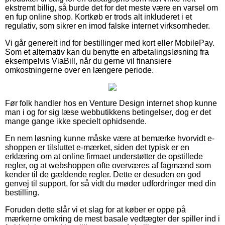
ekstremt billig, så burde det for det meste være en varsel om
en fup online shop. Kortkøb er trods alt inkluderet i et
regulativ, som sikrer en imod falske internet virksomheder.
Vi går generelt ind for bestillinger med kort eller MobilePay.
Som et alternativ kan du benytte en afbetalingsløsning fra
eksempelvis ViaBill, når du gerne vil finansiere
omkostningerne over en længere periode.
Før folk handler hos en Venture Design internet shop kunne
man i og for sig læse webbutikkens betingelser, dog er det
mange gange ikke specielt ophidsende.
En nem løsning kunne måske være at bemærke hvorvidt e-
shoppen er tilsluttet e-mærket, siden det typisk er en
erklæring om at online firmaet understøtter de opstillede
regler, og at webshoppen ofte overværes af fagmænd som
kender til de gældende regler. Dette er desuden en god
genvej til support, for så vidt du møder udfordringer med din
bestilling.
Foruden dette slår vi et slag for at køber er oppe på
mærkerne omkring de mest basale vedtægter der spiller ind i