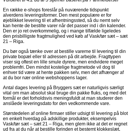
En række e-shops foreslår på nuværende tidspunkt
alverdens leveringsformer. Den mest populære er for
øjeblikket levering til et afhentningssted, så du nemt selv
kan hente de bestilte varer når det passer ind i din kalender.
Den er jo ret overkommelig, og i mange tilfælde ligeledes
den prisbilligste fragtmulighed ved køb af Vask/tør sæt – sæt
21 – Riga.
Du bør også tænke over at bestille varerne til levering til din
private bopæl eller til adressen på dit arbejde. Fragttypen
viser sig oftest en lille smule dyrere, men endvidere meget
problemfri. Den mindst kostelige fragtmetode vil dog til
enhver tid være at hente pakken selv, men det afhænger af
at du bor nær online webshoppens lager.
Antal dages levering på Bryggers sæt er naturligvis særligt
vital om man absolut skal bruge din pakke fluks, og med det
formål er det forholdsvis meningsfuldt at man studerer den
anslåede leveringsdato for den vedkommende vare.
Størstedelen af online firmaer stiller udsigt til levering på blot
en enkelt hverdag på adskillige produkter, eksempelvis
Vask/tør sæt – sæt 21 – Riga, men glem ikke at det er regnet
ud fra at du når at bestille forinden et bestemt klokkeslæt,