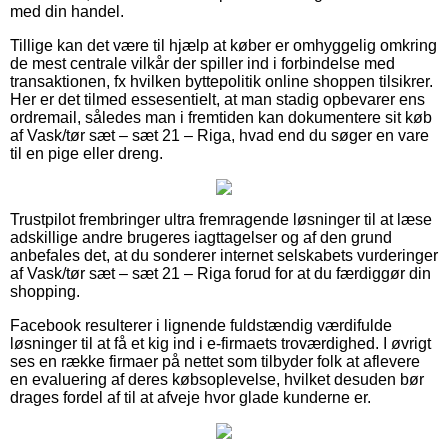
med din handel.
Tillige kan det være til hjælp at køber er omhyggelig omkring
de mest centrale vilkår der spiller ind i forbindelse med
transaktionen, fx hvilken byttepolitik online shoppen tilsikrer.
Her er det tilmed essesentielt, at man stadig opbevarer ens
ordremail, således man i fremtiden kan dokumentere sit køb
af Vask/tør sæt – sæt 21 – Riga, hvad end du søger en vare
til en pige eller dreng.
Trustpilot frembringer ultra fremragende løsninger til at læse
adskillige andre brugeres iagttagelser og af den grund
anbefales det, at du sonderer internet selskabets vurderinger
af Vask/tør sæt – sæt 21 – Riga forud for at du færdiggør din
shopping.
Facebook resulterer i lignende fuldstændig værdifulde
løsninger til at få et kig ind i e-firmaets troværdighed. I øvrigt
ses en række firmaer på nettet som tilbyder folk at aflevere
en evaluering af deres købsoplevelse, hvilket desuden bør
drages fordel af til at afveje hvor glade kunderne er.