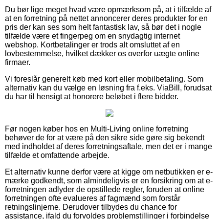
Du bør lige meget hvad være opmærksom på, at i tilfælde af
at en forretning på nettet annoncerer deres produkter for en
pris der kan ses som helt fantastisk lav, så bør det i nogle
tilfælde være et fingerpeg om en snydagtig internet
webshop. Kortbetalinger er trods alt omsluttet af en
lovbestemmelse, hvilket dækker os overfor uægte online
firmaer.
Vi foreslår generelt køb med kort eller mobilbetaling. Som
alternativ kan du vælge en løsning fra f.eks. ViaBill, forudsat
du har til hensigt at honorere beløbet i flere bidder.
Før nogen køber hos en Multi-Living online forretning
behøver de for at være på den sikre side gøre sig bekendt
med indholdet af deres forretningsaftale, men det er i mange
tilfælde et omfattende arbejde.
Et alternativ kunne derfor være at kigge om netbutikken er e-
mærke godkendt, som almindeligvis er en forsikring om at e-
forretningen adlyder de opstillede regler, foruden at online
forretningen ofte evalueres af fagmænd som forstår
retningslinjerne. Derudover tilbydes du chance for
assistance, ifald du forvoldes problemstillinger i forbindelse