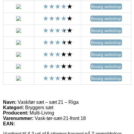
Besøg webshop
Besøg webshop
Besøg webshop
Besøg webshop
Besøg webshop
Besøg webshop
Besøg webshop
Navn:
Vask/tør sæt – sæt 21 – Riga
Kategori:
Bryggers sæt
Producent:
Multi-Living
Varenummer:
Vask-tør-sæt-21-front 18
EAN:
Vurderet til
4.2
ud af 5 stjerner baseret på
7
anmeldelser