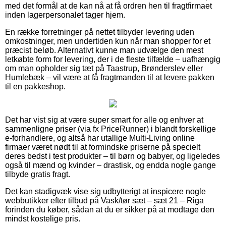
med det formål at de kan nå at få ordren hen til fragtfirmaet
inden lagerpersonalet tager hjem.
En række forretninger på nettet tilbyder levering uden
omkostninger, men undertiden kun når man shopper for et
præcist beløb. Alternativt kunne man udvælge den mest
letkøbte form for levering, der i de fleste tilfælde – uafhængig
om man opholder sig tæt på Taastrup, Brønderslev eller
Humlebæk – vil være at få fragtmanden til at levere pakken
til en pakkeshop.
Det har vist sig at være super smart for alle og enhver at
sammenligne priser (via fx PriceRunner) i blandt forskellige
e-forhandlere, og altså har utallige Multi-Living online
firmaer været nødt til at formindske priserne på specielt
deres bedst i test produkter – til børn og babyer, og ligeledes
også til mænd og kvinder – drastisk, og endda nogle gange
tilbyde gratis fragt.
Det kan stadigvæk vise sig udbytterigt at inspicere nogle
webbutikker efter tilbud på Vask/tør sæt – sæt 21 – Riga
forinden du køber, sådan at du er sikker på at modtage den
mindst kostelige pris.