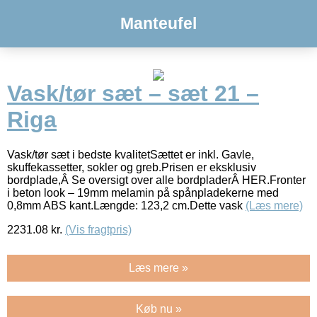
Manteufel
Vask/tør sæt – sæt 21 –
Riga
Vask/tør sæt i bedste kvalitetSættet er inkl. Gavle,
skuffekassetter, sokler og greb.Prisen er eksklusiv
bordplade,Â Se oversigt over alle bordpladerÂ HER.Fronter
i beton look – 19mm melamin på spånpladekerne med
0,8mm ABS kant.Længde: 123,2 cm.Dette vask
(Læs mere)
2231.08
kr.
(Vis fragtpris)
Læs mere »
Køb nu »