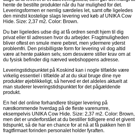
hente de bestilte produkter når du har mulighed for det.
Leveringsformen er nemlig særdeles let, samt ofte ligeledes
den mindst kostelige slags levering ved køb af UNIKA Cow
Hide. Size: 2,37 m2. Color: Brown.
Du bør ligeledes udse dig at få ordren sendt hjem til dig
privat eller til adressen hvor du arbejder. Fragtmuligheden
bliver oftest en smule mere pebret, men ydermere yderst
problemfri. Den prisbilligste form for levering vil dog altid
være at hente pakken selv, som desværre stiller krav om at
du fysisk befinder dig nærved webshoppens adresse.
Leveringstidspunktet på Koskind kan i nogle tilfælde være
virkelig essentiel i tilfælde af at du skal bruge dine nye
produkter øjeblikkeligt, så herved er det aldeles aktuelt at
man studerer leveringstidspunktet for det pågældende
produkt.
En hel del online forhandlere tilsiger levering på
næstkommende hverdag på de fleste varenumre,
eksempelvis UNIKA Cow Hide. Size: 2,37 m2. Color: Brown,
men det er underforstået at du bestiller tidligere end et givent
tidspunkt, så de har en chance for at nå at få pakken hen til
fragtfirmaet forinden personalet holder fyraften.