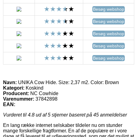
Besøg webshop
Besøg webshop
Besøg webshop
Besøg webshop
Besøg webshop
Navn:
UNIKA Cow Hide. Size: 2,37 m2. Color: Brown
Kategori:
Koskind
Producent:
NC Cowhide
Varenummer:
37842898
EAN:
Vurderet til
4.8
ud af 5 stjerner baseret på
45
anmeldelser
En lang række internet selskaber tildeler nu om stunder
mange forskellige fragtformer. En af de populære er i vore
dage at få leveret til et udleveringssted, som gør det muligt at