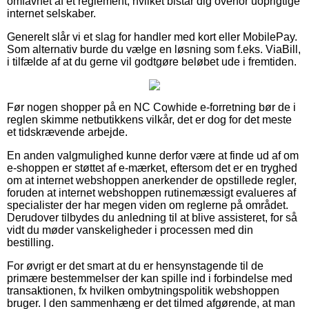
omfavnet af et reglement, hvilket bistår dig overfor uoprigtige
internet selskaber.
Generelt slår vi et slag for handler med kort eller MobilePay.
Som alternativ burde du vælge en løsning som f.eks. ViaBill,
i tilfælde af at du gerne vil godtgøre beløbet ude i fremtiden.
Før nogen shopper på en NC Cowhide e-forretning bør de i
reglen skimme netbutikkens vilkår, det er dog for det meste
et tidskrævende arbejde.
En anden valgmulighed kunne derfor være at finde ud af om
e-shoppen er støttet af e-mærket, eftersom det er en tryghed
om at internet webshoppen anerkender de opstillede regler,
foruden at internet webshoppen rutinemæssigt evalueres af
specialister der har megen viden om reglerne på området.
Derudover tilbydes du anledning til at blive assisteret, for så
vidt du møder vanskeligheder i processen med din
bestilling.
For øvrigt er det smart at du er hensynstagende til de
primære bestemmelser der kan spille ind i forbindelse med
transaktionen, fx hvilken ombytningspolitik webshoppen
bruger. I den sammenhæng er det tilmed afgørende, at man