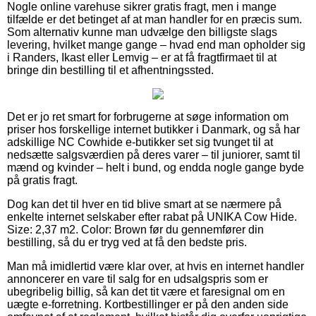
Nogle online varehuse sikrer gratis fragt, men i mange
tilfælde er det betinget af at man handler for en præcis sum.
Som alternativ kunne man udvælge den billigste slags
levering, hvilket mange gange – hvad end man opholder sig
i Randers, Ikast eller Lemvig – er at få fragtfirmaet til at
bringe din bestilling til et afhentningssted.
Det er jo ret smart for forbrugerne at søge information om
priser hos forskellige internet butikker i Danmark, og så har
adskillige NC Cowhide e-butikker set sig tvunget til at
nedsætte salgsværdien på deres varer – til juniorer, samt til
mænd og kvinder – helt i bund, og endda nogle gange byde
på gratis fragt.
Dog kan det til hver en tid blive smart at se nærmere på
enkelte internet selskaber efter rabat på UNIKA Cow Hide.
Size: 2,37 m2. Color: Brown før du gennemfører din
bestilling, så du er tryg ved at få den bedste pris.
Man må imidlertid være klar over, at hvis en internet handler
annoncerer en vare til salg for en udsalgspris som er
ubegribelig billig, så kan det tit være et faresignal om en
uægte e-forretning. Kortbestillinger er på den anden side