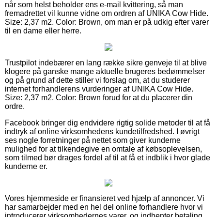
når som helst beholder ens e-mail kvittering, så man
fremadrettet vil kunne vidne om ordren af UNIKA Cow Hide.
Size: 2,37 m2. Color: Brown, om man er på udkig efter varer
til en dame eller herre.
Trustpilot indebærer en lang række sikre genveje til at blive
klogere på ganske mange aktuelle brugeres bedømmelser
og på grund af dette stiller vi forslag om, at du studerer
internet forhandlerens vurderinger af UNIKA Cow Hide.
Size: 2,37 m2. Color: Brown forud for at du placerer din
ordre.
Facebook bringer dig endvidere rigtig solide metoder til at få
indtryk af online virksomhedens kundetilfredshed. I øvrigt
ses nogle forretninger på nettet som giver kunderne
mulighed for at tilkendegive en omtale af købsoplevelsen,
som tilmed bør drages fordel af til at få et indblik i hvor glade
kunderne er.
Vores hjemmeside er finansieret ved hjælp af annoncer. Vi
har samarbejder med en hel del online forhandlere hvor vi
introducerer virksomhedernes varer, og indhenter betaling