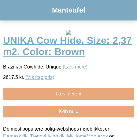
Manteufel
UNIKA Cow Hide. Size: 2,37
m2. Color: Brown
Brazilian Cowhide, Unique
(Læs mere)
2617.5
kr.
(Vis fragtpris)
Læs mere »
Køb nu »
De mest populære bolig-webshops i øjeblikket er
Damask.dk
,
TrendyLiving.dk
,
MyHomeMøbler.dk
og