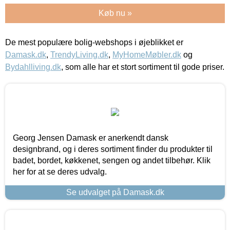
Køb nu »
De mest populære bolig-webshops i øjeblikket er
Damask.dk
,
TrendyLiving.dk
,
MyHomeMøbler.dk
og
Bydahlliving.dk
, som alle har et stort sortiment til gode priser.
Georg Jensen Damask er anerkendt dansk
designbrand, og i deres sortiment finder du produkter til
badet, bordet, køkkenet, sengen og andet tilbehør. Klik
her for at se deres udvalg.
Se udvalget på Damask.dk