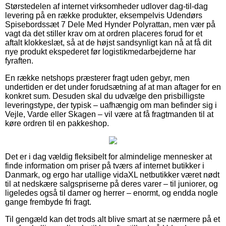
Størstedelen af internet virksomheder udlover dag-til-dag
levering på en række produkter, eksempelvis Udendørs
Spisebordssæt 7 Dele Med Hynder Polyrattan, men vær på
vagt da det stiller krav om at ordren placeres forud for et
aftalt klokkeslæt, så at de højst sandsynligt kan nå at få dit
nye produkt ekspederet før logistikmedarbejderne har
fyraften.
En række netshops præsterer fragt uden gebyr, men
undertiden er det under forudsætning af at man aftager for en
konkret sum. Desuden skal du udvælge den prisbilligste
leveringstype, der typisk – uafhængig om man befinder sig i
Vejle, Varde eller Skagen – vil være at få fragtmanden til at
køre ordren til en pakkeshop.
Det er i dag vældig fleksibelt for almindelige mennesker at
finde information om priser på tværs af internet butikker i
Danmark, og ergo har utallige vidaXL netbutikker været nødt
til at nedskære salgspriserne på deres varer – til juniorer, og
ligeledes også til damer og herrer – enormt, og endda nogle
gange frembyde fri fragt.
Til gengæld kan det trods alt blive smart at se nærmere på et