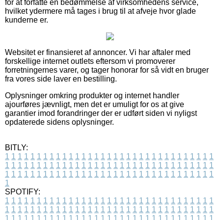
for at forfatte en bedømmelse af virksomhedens service,
hvilket ydermere må tages i brug til at afveje hvor glade
kunderne er.
Websitet er finansieret af annoncer. Vi har aftaler med
forskellige internet outlets eftersom vi promoverer
forretningernes varer, og tager honorar for så vidt en bruger
fra vores side laver en bestilling.
Oplysninger omkring produkter og internet handler
ajourføres jævnligt, men det er umuligt for os at give
garantier imod forandringer der er udført siden vi nyligst
opdaterede sidens oplysninger.
BITLY:
1
1
1
1
1
1
1
1
1
1
1
1
1
1
1
1
1
1
1
1
1
1
1
1
1
1
1
1
1
1
1
1
1
1
1
1
1
1
1
1
1
1
1
1
1
1
1
1
1
1
1
1
1
1
1
1
1
1
1
1
1
1
1
1
1
1
1
1
1
1
1
1
1
1
1
1
1
1
1
1
1
1
1
1
1
1
1
1
1
1
1
1
1
1
1
1
1
1
1
1
SPOTIFY:
1
1
1
1
1
1
1
1
1
1
1
1
1
1
1
1
1
1
1
1
1
1
1
1
1
1
1
1
1
1
1
1
1
1
1
1
1
1
1
1
1
1
1
1
1
1
1
1
1
1
1
1
1
1
1
1
1
1
1
1
1
1
1
1
1
1
1
1
1
1
1
1
1
1
1
1
1
1
1
1
1
1
1
1
1
1
1
1
1
1
1
1
1
1
1
1
1
1
1