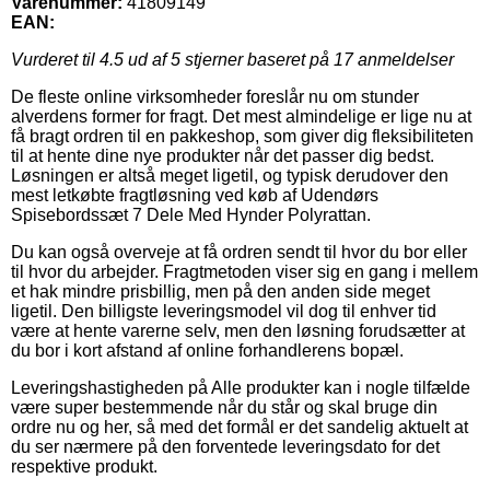
Varenummer:
41809149
EAN:
Vurderet til
4.5
ud af 5 stjerner baseret på
17
anmeldelser
De fleste online virksomheder foreslår nu om stunder
alverdens former for fragt. Det mest almindelige er lige nu at
få bragt ordren til en pakkeshop, som giver dig fleksibiliteten
til at hente dine nye produkter når det passer dig bedst.
Løsningen er altså meget ligetil, og typisk derudover den
mest letkøbte fragtløsning ved køb af Udendørs
Spisebordssæt 7 Dele Med Hynder Polyrattan.
Du kan også overveje at få ordren sendt til hvor du bor eller
til hvor du arbejder. Fragtmetoden viser sig en gang i mellem
et hak mindre prisbillig, men på den anden side meget
ligetil. Den billigste leveringsmodel vil dog til enhver tid
være at hente varerne selv, men den løsning forudsætter at
du bor i kort afstand af online forhandlerens bopæl.
Leveringshastigheden på Alle produkter kan i nogle tilfælde
være super bestemmende når du står og skal bruge din
ordre nu og her, så med det formål er det sandelig aktuelt at
du ser nærmere på den forventede leveringsdato for det
respektive produkt.