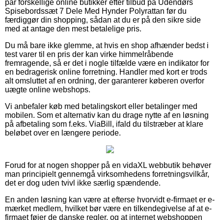
par forskellige online butikker efter tilbud på Udendørs
Spisebordssæt 7 Dele Med Hynder Polyrattan før du
færdiggør din shopping, sådan at du er på den sikre side
med at antage den mest betalelige pris.
Du må bare ikke glemme, at hvis en shop afhænder bedst i
test varer til en pris der kan virke himmelråbende
fremragende, så er det i nogle tilfælde være en indikator for
en bedragerisk online forretning. Handler med kort er trods
alt omsluttet af en ordning, der garanterer køberen overfor
uægte online webshops.
Vi anbefaler køb med betalingskort eller betalinger med
mobilen. Som et alternativ kan du drage nytte af en løsning
på afbetaling som f.eks. ViaBill, ifald du tilstræber at klare
beløbet over en længere periode.
Forud for at nogen shopper på en vidaXL webbutik behøver
man principielt gennemgå virksomhedens forretningsvilkår,
det er dog uden tvivl ikke særlig spændende.
En anden løsning kan være at efterse hvorvidt e-firmaet er e-
mærket medlem, hvilket bør være en tilkendegivelse af at e-
firmaet føjer de danske regler, og at internet webshoppen