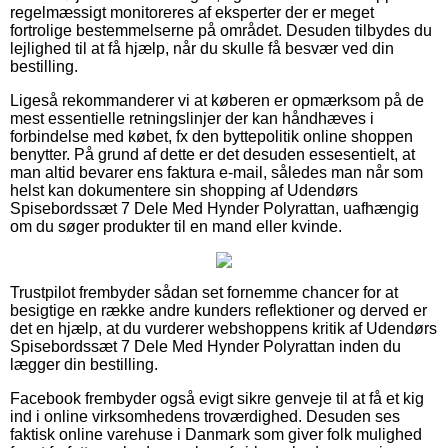
regelmæssigt monitoreres af eksperter der er meget
fortrolige bestemmelserne på området. Desuden tilbydes du
lejlighed til at få hjælp, når du skulle få besvær ved din
bestilling.
Ligeså rekommanderer vi at køberen er opmærksom på de
mest essentielle retningslinjer der kan håndhæves i
forbindelse med købet, fx den byttepolitik online shoppen
benytter. På grund af dette er det desuden essesentielt, at
man altid bevarer ens faktura e-mail, således man når som
helst kan dokumentere sin shopping af Udendørs
Spisebordssæt 7 Dele Med Hynder Polyrattan, uafhængig
om du søger produkter til en mand eller kvinde.
Trustpilot frembyder sådan set fornemme chancer for at
besigtige en række andre kunders reflektioner og derved er
det en hjælp, at du vurderer webshoppens kritik af Udendørs
Spisebordssæt 7 Dele Med Hynder Polyrattan inden du
lægger din bestilling.
Facebook frembyder også evigt sikre genveje til at få et kig
ind i online virksomhedens troværdighed. Desuden ses
faktisk online varehuse i Danmark som giver folk mulighed