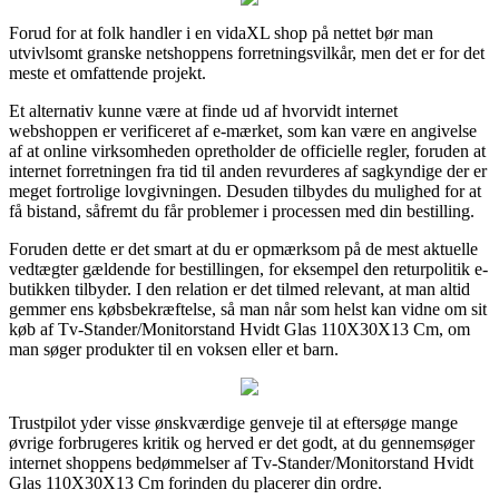
Forud for at folk handler i en vidaXL shop på nettet bør man
utvivlsomt granske netshoppens forretningsvilkår, men det er for det
meste et omfattende projekt.
Et alternativ kunne være at finde ud af hvorvidt internet
webshoppen er verificeret af e-mærket, som kan være en angivelse
af at online virksomheden opretholder de officielle regler, foruden at
internet forretningen fra tid til anden revurderes af sagkyndige der er
meget fortrolige lovgivningen. Desuden tilbydes du mulighed for at
få bistand, såfremt du får problemer i processen med din bestilling.
Foruden dette er det smart at du er opmærksom på de mest aktuelle
vedtægter gældende for bestillingen, for eksempel den returpolitik e-
butikken tilbyder. I den relation er det tilmed relevant, at man altid
gemmer ens købsbekræftelse, så man når som helst kan vidne om sit
køb af Tv-Stander/Monitorstand Hvidt Glas 110X30X13 Cm, om
man søger produkter til en voksen eller et barn.
Trustpilot yder visse ønskværdige genveje til at eftersøge mange
øvrige forbrugeres kritik og herved er det godt, at du gennemsøger
internet shoppens bedømmelser af Tv-Stander/Monitorstand Hvidt
Glas 110X30X13 Cm forinden du placerer din ordre.