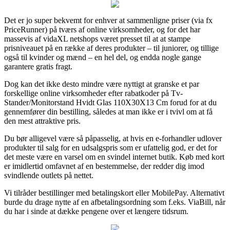
Det er jo super bekvemt for enhver at sammenligne priser (via fx
PriceRunner) på tværs af online virksomheder, og for det har
massevis af vidaXL netshops været presset til at at stampe
prisniveauet på en række af deres produkter – til juniorer, og tillige
også til kvinder og mænd – en hel del, og endda nogle gange
garantere gratis fragt.
Dog kan det ikke desto mindre være nyttigt at granske et par
forskellige online virksomheder efter rabatkoder på Tv-
Stander/Monitorstand Hvidt Glas 110X30X13 Cm forud for at du
gennemfører din bestilling, således at man ikke er i tvivl om at få
den mest attraktive pris.
Du bør alligevel være så påpasselig, at hvis en e-forhandler udlover
produkter til salg for en udsalgspris som er ufattelig god, er det for
det meste være en varsel om en svindel internet butik. Køb med kort
er imidlertid omfavnet af en bestemmelse, der redder dig imod
svindlende outlets på nettet.
Vi tilråder bestillinger med betalingskort eller MobilePay. Alternativt
burde du drage nytte af en afbetalingsordning som f.eks. ViaBill, når
du har i sinde at dække pengene over et længere tidsrum.