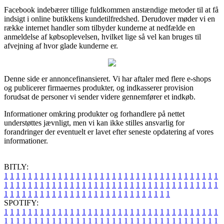
Facebook indebærer tillige fuldkommen anstændige metoder til at få
indsigt i online butikkens kundetilfredshed. Derudover møder vi en
række internet handler som tilbyder kunderne at nedfælde en
anmeldelse af købsoplevelsen, hvilket lige så vel kan bruges til
afvejning af hvor glade kunderne er.
Denne side er annoncefinansieret. Vi har aftaler med flere e-shops
og publicerer firmaernes produkter, og indkasserer provision
forudsat de personer vi sender videre gennemfører et indkøb.
Informationer omkring produkter og forhandlere på nettet
understøttes jævnligt, men vi kan ikke stilles ansvarlig for
forandringer der eventuelt er lavet efter seneste opdatering af vores
informationer.
BITLY:
1
1
1
1
1
1
1
1
1
1
1
1
1
1
1
1
1
1
1
1
1
1
1
1
1
1
1
1
1
1
1
1
1
1
1
1
1
1
1
1
1
1
1
1
1
1
1
1
1
1
1
1
1
1
1
1
1
1
1
1
1
1
1
1
1
1
1
1
1
1
1
1
1
1
1
1
1
1
1
1
1
1
1
1
1
1
1
1
1
1
1
1
1
1
1
1
1
1
1
1
SPOTIFY:
1
1
1
1
1
1
1
1
1
1
1
1
1
1
1
1
1
1
1
1
1
1
1
1
1
1
1
1
1
1
1
1
1
1
1
1
1
1
1
1
1
1
1
1
1
1
1
1
1
1
1
1
1
1
1
1
1
1
1
1
1
1
1
1
1
1
1
1
1
1
1
1