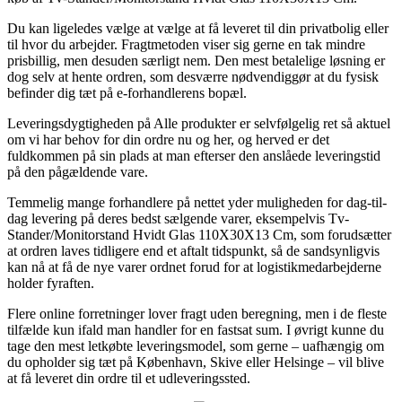
Du kan ligeledes vælge at vælge at få leveret til din privatbolig eller
til hvor du arbejder. Fragtmetoden viser sig gerne en tak mindre
prisbillig, men desuden særligt nem. Den mest betalelige løsning er
dog selv at hente ordren, som desværre nødvendiggør at du fysisk
befinder dig tæt på e-forhandlerens bopæl.
Leveringsdygtigheden på Alle produkter er selvfølgelig ret så aktuel
om vi har behov for din ordre nu og her, og herved er det
fuldkommen på sin plads at man efterser den anslåede leveringstid
på den pågældende vare.
Temmelig mange forhandlere på nettet yder muligheden for dag-til-
dag levering på deres bedst sælgende varer, eksempelvis Tv-
Stander/Monitorstand Hvidt Glas 110X30X13 Cm, som forudsætter
at ordren laves tidligere end et aftalt tidspunkt, så de sandsynligvis
kan nå at få de nye varer ordnet forud for at logistikmedarbejderne
holder fyraften.
Flere online forretninger lover fragt uden beregning, men i de fleste
tilfælde kun ifald man handler for en fastsat sum. I øvrigt kunne du
tage den mest letkøbte leveringsmodel, som gerne – uafhængig om
du opholder sig tæt på København, Skive eller Helsinge – vil blive
at få leveret din ordre til et udleveringssted.