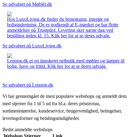
Se udvalget på Møblér.dk
Hos LuxoLiving.dk finder du brugskunst, interiør og
boligindretning. De er godkendt af E-mærket og har flotte
anmeldelser på Trustpilot. Levering sker næste dag ved
bestilling inden kl. 15. Klik her for at se deres udvalg.
Se udvalget på LuxoLiving.dk
Lepong.dk er en danskejet netbutik med møbler og lamper til
bolig, have og fritid. Klik her for at se deres udvalg.
Se udvalget på Lepong.dk
Vi har gennemgået de mest populære webshops og anmeldt dem
med stjerner fra 1 til 5 ud fra bl.a. deres prisniveau,
sortimentstørrelse, kundeservice, brugervenlighed, betingelser,
leveringsformer og betalingsmuligheder.
Bedst anmeldte webshops
Webshop
Stjerner
Link