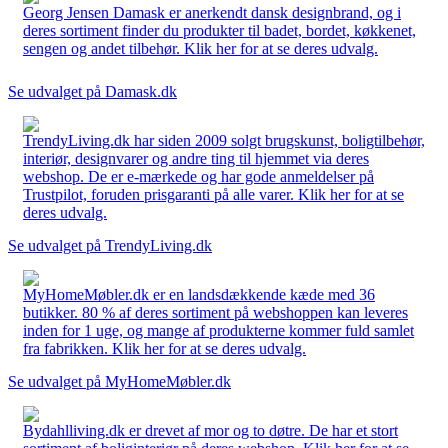
Georg Jensen Damask er anerkendt dansk designbrand, og i
deres sortiment finder du produkter til badet, bordet, køkkenet,
sengen og andet tilbehør. Klik her for at se deres udvalg.
Se udvalget på Damask.dk
TrendyLiving.dk har siden 2009 solgt brugskunst, boligtilbehør,
interiør, designvarer og andre ting til hjemmet via deres
webshop. De er e-mærkede og har gode anmeldelser på
Trustpilot, foruden prisgaranti på alle varer. Klik her for at se
deres udvalg.
Se udvalget på TrendyLiving.dk
MyHomeMøbler.dk er en landsdækkende kæde med 36
butikker. 80 % af deres sortiment på webshoppen kan leveres
inden for 1 uge, og mange af produkterne kommer fuld samlet
fra fabrikken. Klik her for at se deres udvalg.
Se udvalget på MyHomeMøbler.dk
Bydahlliving.dk er drevet af mor og to døtre. De har et stort