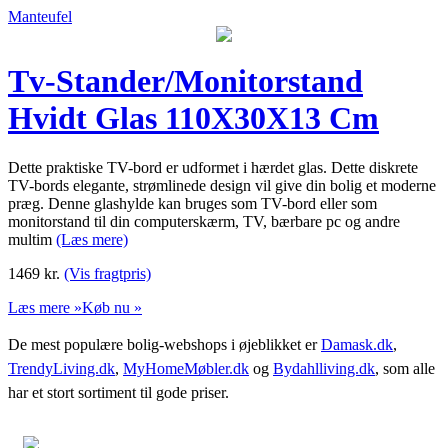
Manteufel
Tv-Stander/Monitorstand
Hvidt Glas 110X30X13 Cm
Dette praktiske TV-bord er udformet i hærdet glas. Dette diskrete
TV-bords elegante, strømlinede design vil give din bolig et moderne
præg. Denne glashylde kan bruges som TV-bord eller som
monitorstand til din computerskærm, TV, bærbare pc og andre
multim
(Læs mere)
1469
kr.
(Vis fragtpris)
Læs mere »
Køb nu »
De mest populære bolig-webshops i øjeblikket er
Damask.dk
,
TrendyLiving.dk
,
MyHomeMøbler.dk
og
Bydahlliving.dk
, som alle
har et stort sortiment til gode priser.