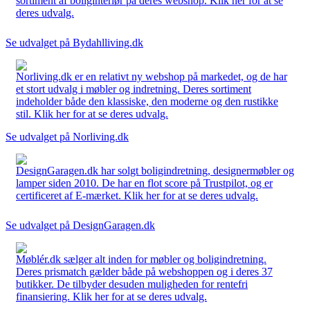
sortiment af boliginteriør på deres webshop. Klik her for at se
deres udvalg.
Se udvalget på Bydahlliving.dk
Norliving.dk er en relativt ny webshop på markedet, og de har
et stort udvalg i møbler og indretning. Deres sortiment
indeholder både den klassiske, den moderne og den rustikke
stil. Klik her for at se deres udvalg.
Se udvalget på Norliving.dk
DesignGaragen.dk har solgt boligindretning, designermøbler og
lamper siden 2010. De har en flot score på Trustpilot, og er
certificeret af E-mærket. Klik her for at se deres udvalg.
Se udvalget på DesignGaragen.dk
Møblér.dk sælger alt inden for møbler og boligindretning.
Deres prismatch gælder både på webshoppen og i deres 37
butikker. De tilbyder desuden muligheden for rentefri
finansiering. Klik her for at se deres udvalg.