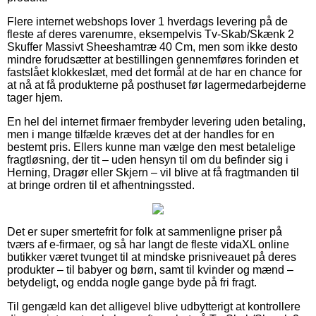
Flere internet webshops lover 1 hverdags levering på de
fleste af deres varenumre, eksempelvis Tv-Skab/Skænk 2
Skuffer Massivt Sheeshamtræ 40 Cm, men som ikke desto
mindre forudsætter at bestillingen gennemføres forinden et
fastslået klokkeslæt, med det formål at de har en chance for
at nå at få produkterne på posthuset før lagermedarbejderne
tager hjem.
En hel del internet firmaer frembyder levering uden betaling,
men i mange tilfælde kræves det at der handles for en
bestemt pris. Ellers kunne man vælge den mest betalelige
fragtløsning, der tit – uden hensyn til om du befinder sig i
Herning, Dragør eller Skjern – vil blive at få fragtmanden til
at bringe ordren til et afhentningssted.
Det er super smertefrit for folk at sammenligne priser på
tværs af e-firmaer, og så har langt de fleste vidaXL online
butikker været tvunget til at mindske prisniveauet på deres
produkter – til babyer og børn, samt til kvinder og mænd –
betydeligt, og endda nogle gange byde på fri fragt.
Til gengæld kan det alligevel blive udbytterigt at kontrollere