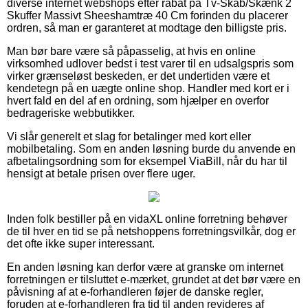
diverse internet webshops efter rabat på Tv-Skab/Skænk 2
Skuffer Massivt Sheeshamtræ 40 Cm forinden du placerer
ordren, så man er garanteret at modtage den billigste pris.
Man bør bare være så påpasselig, at hvis en online
virksomhed udlover bedst i test varer til en udsalgspris som
virker grænseløst beskeden, er det undertiden være et
kendetegn på en uægte online shop. Handler med kort er i
hvert fald en del af en ordning, som hjælper en overfor
bedrageriske webbutikker.
Vi slår generelt et slag for betalinger med kort eller
mobilbetaling. Som en anden løsning burde du anvende en
afbetalingsordning som for eksempel ViaBill, når du har til
hensigt at betale prisen over flere uger.
Inden folk bestiller på en vidaXL online forretning behøver
de til hver en tid se på netshoppens forretningsvilkår, dog er
det ofte ikke super interessant.
En anden løsning kan derfor være at granske om internet
forretningen er tilsluttet e-mærket, grundet at det bør være en
påvisning af at e-forhandleren føjer de danske regler,
foruden at e-forhandleren fra tid til anden revideres af