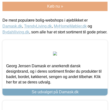
Køb nu »
De mest populære bolig-webshops i øjeblikket er
Damask.dk
,
TrendyLiving.dk
,
MyHomeMøbler.dk
og
Bydahlliving.dk
, som alle har et stort sortiment til gode priser.
Georg Jensen Damask er anerkendt dansk
designbrand, og i deres sortiment finder du produkter til
badet, bordet, køkkenet, sengen og andet tilbehør. Klik
her for at se deres udvalg.
Se udvalget på Damask.dk