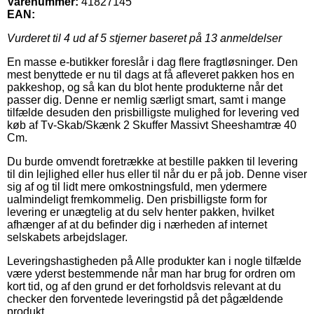
Varenummer:
41827145
EAN:
Vurderet til
4
ud af 5 stjerner baseret på
13
anmeldelser
En masse e-butikker foreslår i dag flere fragtløsninger. Den
mest benyttede er nu til dags at få afleveret pakken hos en
pakkeshop, og så kan du blot hente produkterne når det
passer dig. Denne er nemlig særligt smart, samt i mange
tilfælde desuden den prisbilligste mulighed for levering ved
køb af Tv-Skab/Skænk 2 Skuffer Massivt Sheeshamtræ 40
Cm.
Du burde omvendt foretrække at bestille pakken til levering
til din lejlighed eller hus eller til når du er på job. Denne viser
sig af og til lidt mere omkostningsfuld, men ydermere
ualmindeligt fremkommelig. Den prisbilligste form for
levering er unægtelig at du selv henter pakken, hvilket
afhænger af at du befinder dig i nærheden af internet
selskabets arbejdslager.
Leveringshastigheden på Alle produkter kan i nogle tilfælde
være yderst bestemmende når man har brug for ordren om
kort tid, og af den grund er det forholdsvis relevant at du
checker den forventede leveringstid på det pågældende
produkt.