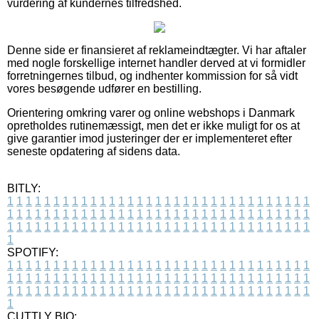
vurdering af kundernes tilfredshed.
Denne side er finansieret af reklameindtægter. Vi har aftaler
med nogle forskellige internet handler derved at vi formidler
forretningernes tilbud, og indhenter kommission for så vidt
vores besøgende udfører en bestilling.
Orientering omkring varer og online webshops i Danmark
opretholdes rutinemæssigt, men det er ikke muligt for os at
give garantier imod justeringer der er implementeret efter
seneste opdatering af sidens data.
BITLY:
1
1
1
1
1
1
1
1
1
1
1
1
1
1
1
1
1
1
1
1
1
1
1
1
1
1
1
1
1
1
1
1
1
1
1
1
1
1
1
1
1
1
1
1
1
1
1
1
1
1
1
1
1
1
1
1
1
1
1
1
1
1
1
1
1
1
1
1
1
1
1
1
1
1
1
1
1
1
1
1
1
1
1
1
1
1
1
1
1
1
1
1
1
1
1
1
1
1
1
1
SPOTIFY:
1
1
1
1
1
1
1
1
1
1
1
1
1
1
1
1
1
1
1
1
1
1
1
1
1
1
1
1
1
1
1
1
1
1
1
1
1
1
1
1
1
1
1
1
1
1
1
1
1
1
1
1
1
1
1
1
1
1
1
1
1
1
1
1
1
1
1
1
1
1
1
1
1
1
1
1
1
1
1
1
1
1
1
1
1
1
1
1
1
1
1
1
1
1
1
1
1
1
1
1
CUTTLY BIO: