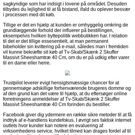
sagkyndige som har indsigt i lovene på området. Desuden
tilbydes du lejlighed til at få bistand, ifald du oplever besvær
i processen med dit køb.
Tillige er det en hjælp at kunden er omhyggelig omkring de
grundlæggende forhold der influerer på bestillingen,
eksempelvis hvilken byttepolitik webbutikken har. I relation
til det er det tillige essesentielt, at man permanent
bibeholder sin kvittering på e-mail, således man i fremtiden
vil kunne bekræfte sit køb af Tv-Skab/Skænk 2 Skuffer
Massivt Sheeshamtræ 40 Cm, om du er på udkig efter varer
til en dame eller herre.
Trustpilot leverer evigt hensigtsmæssige chancer for at
gennemsøge adskillige forhenværende brugeres domme og
af den grund kan det være til hjælp, at du eftersøger online
forretningens anmeldelser af Tv-Skab/Skænk 2 Skuffer
Massivt Sheeshamtræ 40 Cm forinden du bestiller.
Facebook giver dig ydermere en række sikre metoder til at få
indtryk af e-handlens kundefokus. I øvrigt ses faktisk internet
outlets hvor kunder kan notere en evaluering af
virksomhedens service, hvilket tilmed kan drages fordel af til