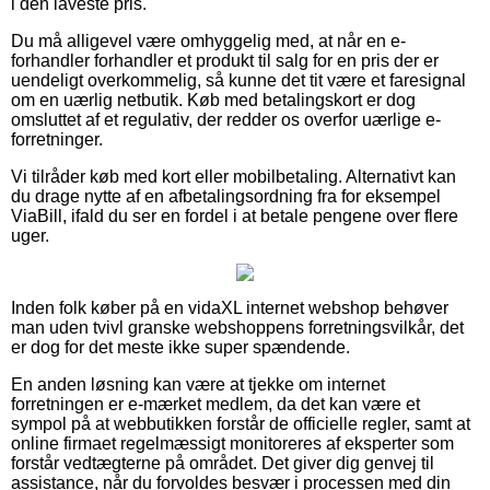
i den laveste pris.
Du må alligevel være omhyggelig med, at når en e-
forhandler forhandler et produkt til salg for en pris der er
uendeligt overkommelig, så kunne det tit være et faresignal
om en uærlig netbutik. Køb med betalingskort er dog
omsluttet af et regulativ, der redder os overfor uærlige e-
forretninger.
Vi tilråder køb med kort eller mobilbetaling. Alternativt kan
du drage nytte af en afbetalingsordning fra for eksempel
ViaBill, ifald du ser en fordel i at betale pengene over flere
uger.
Inden folk køber på en vidaXL internet webshop behøver
man uden tvivl granske webshoppens forretningsvilkår, det
er dog for det meste ikke super spændende.
En anden løsning kan være at tjekke om internet
forretningen er e-mærket medlem, da det kan være et
sympol på at webbutikken forstår de officielle regler, samt at
online firmaet regelmæssigt monitoreres af eksperter som
forstår vedtægterne på området. Det giver dig genvej til
assistance, når du forvoldes besvær i processen med din