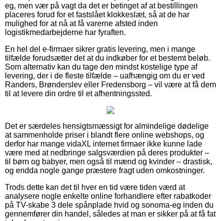
eg, men vær på vagt da det er betinget af at bestillingen
placeres forud for et fastslået klokkeslæt, så at de har
mulighed for at nå at få varerne afsted inden
logistikmedarbejderne har fyraften.
En hel del e-firmaer sikrer gratis levering, men i mange
tilfælde forudsætter det at du indkøber for et bestemt beløb.
Som alternativ kan du tage den mindst kostelige type af
levering, der i de fleste tilfælde – uafhængig om du er ved
Randers, Brønderslev eller Fredensborg – vil være at få dem
til at levere din ordre til et afhentningssted.
Det er særdeles hensigtsmæssigt for almindelige dødelige
at sammenholde priser i blandt flere online webshops, og
derfor har mange vidaXL internet firmaer ikke kunne lade
være med at nedbringe salgsværdien på deres produkter –
til børn og babyer, men også til mænd og kvinder – drastisk,
og endda nogle gange præstere fragt uden omkostninger.
Trods dette kan det til hver en tid være tiden værd at
analysere nogle enkelte online forhandlere efter rabatkoder
på TV-skabe 3 dele spånplade hvid og sonoma-eg inden du
gennemfører din handel, således at man er sikker på at få fat