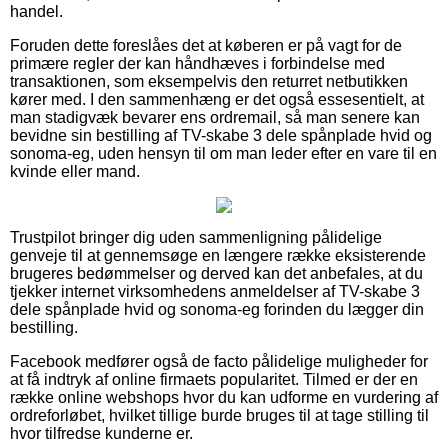
handel.
Foruden dette foreslåes det at køberen er på vagt for de
primære regler der kan håndhæves i forbindelse med
transaktionen, som eksempelvis den returret netbutikken
kører med. I den sammenhæng er det også essesentielt, at
man stadigvæk bevarer ens ordremail, så man senere kan
bevidne sin bestilling af TV-skabe 3 dele spånplade hvid og
sonoma-eg, uden hensyn til om man leder efter en vare til en
kvinde eller mand.
Trustpilot bringer dig uden sammenligning pålidelige
genveje til at gennemsøge en længere række eksisterende
brugeres bedømmelser og derved kan det anbefales, at du
tjekker internet virksomhedens anmeldelser af TV-skabe 3
dele spånplade hvid og sonoma-eg forinden du lægger din
bestilling.
Facebook medfører også de facto pålidelige muligheder for
at få indtryk af online firmaets popularitet. Tilmed er der en
række online webshops hvor du kan udforme en vurdering af
ordreforløbet, hvilket tillige burde bruges til at tage stilling til
hvor tilfredse kunderne er.