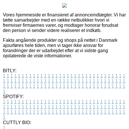
Vores hjemmeside er finansieret af annonceindtægter. Vi har
tætte samarbejder med en række netbutikker hvori vi
fremviser firmaernes varer, og modtager honorar forudsat
den person vi sender videre realiserer et indkøb.
Fakta angående produkter og shops på nettet i Danmark
ajourføres hele tiden, men vi tager ikke ansvar for
forandringer der er udarbejdet efter at vi sidste gang
opdaterede de viste informationer.
BITLY:
1
1
1
1
1
1
1
1
1
1
1
1
1
1
1
1
1
1
1
1
1
1
1
1
1
1
1
1
1
1
1
1
1
1
1
1
1
1
1
1
1
1
1
1
1
1
1
1
1
1
1
1
1
1
1
1
1
1
1
1
1
1
1
1
1
1
1
1
1
1
1
1
1
1
1
1
1
1
1
1
1
1
1
1
1
1
1
1
1
1
1
1
1
1
1
1
1
1
1
1
SPOTIFY:
1
1
1
1
1
1
1
1
1
1
1
1
1
1
1
1
1
1
1
1
1
1
1
1
1
1
1
1
1
1
1
1
1
1
1
1
1
1
1
1
1
1
1
1
1
1
1
1
1
1
1
1
1
1
1
1
1
1
1
1
1
1
1
1
1
1
1
1
1
1
1
1
1
1
1
1
1
1
1
1
1
1
1
1
1
1
1
1
1
1
1
1
1
1
1
1
1
1
1
1
CUTTLY BIO:
1