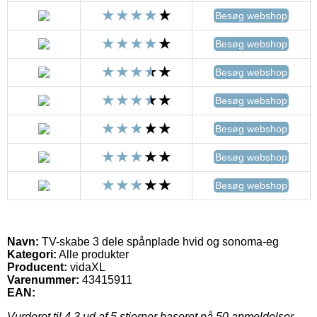
Besøg webshop
Besøg webshop
Besøg webshop
Besøg webshop
Besøg webshop
Besøg webshop
Besøg webshop
Navn:
TV-skabe 3 dele spånplade hvid og sonoma-eg
Kategori:
Alle produkter
Producent:
vidaXL
Varenummer:
43415911
EAN:
Vurderet til
4.3
ud af 5 stjerner baseret på
50
anmeldelser