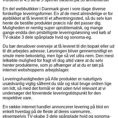
En del webbutikker i Danmark giver i vore dage diverse
forskellige leveringsformer. En af de mest almindelige er for
øjeblikket at få leveret til et afhentningssted, så du selv kan
hente de bestilte produkter præcis når det passer dig.
Muligheden er nemlig super uproblematisk, og mange
gange endda den prisbilligste leveringsløsning ved køb af
TV-skabe 3 dele spånplade hvid og sonoma-eg.
Du bør derudover overveje at få leveret til din bopæl eller ud
til dit arbejdes adresse. Løsningen bliver gennemsnitligt en
smule mere bekostelig, men lige så vel ultra nem. Den mest
letkøbte mulighed for fragt vil dog altid være at du selv
henter produkterne, som jo afhænger af at du er tæt på
internet webshoppens arbejdslager.
Leveringshastigheden på Alle produkter er naturligvis
usædvanlig vigtig såfremt du står og skal bruge ordren lige
om lidt, så med det formål er det uden tvivl relevant at vi
undersøger det forventede leveringstidspunkt for den
respektive vare.
En række internet handler annoncerer levering på blot en
enkelt hverdag på de fleste af deres varenumre,
eksempelvis TV-skabe 3 dele spånplade hvid og sonoma-