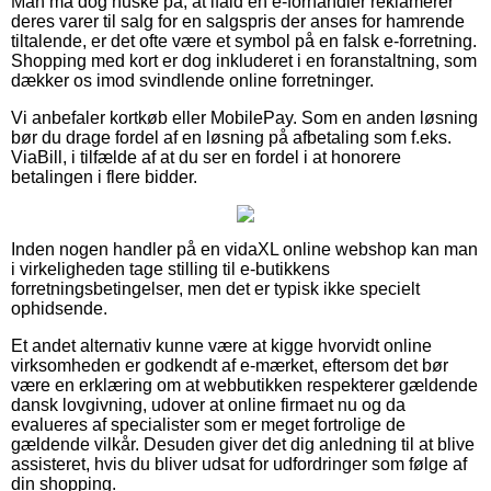
Man må dog huske på, at ifald en e-forhandler reklamerer
deres varer til salg for en salgspris der anses for hamrende
tiltalende, er det ofte være et symbol på en falsk e-forretning.
Shopping med kort er dog inkluderet i en foranstaltning, som
dækker os imod svindlende online forretninger.
Vi anbefaler kortkøb eller MobilePay. Som en anden løsning
bør du drage fordel af en løsning på afbetaling som f.eks.
ViaBill, i tilfælde af at du ser en fordel i at honorere
betalingen i flere bidder.
Inden nogen handler på en vidaXL online webshop kan man
i virkeligheden tage stilling til e-butikkens
forretningsbetingelser, men det er typisk ikke specielt
ophidsende.
Et andet alternativ kunne være at kigge hvorvidt online
virksomheden er godkendt af e-mærket, eftersom det bør
være en erklæring om at webbutikken respekterer gældende
dansk lovgivning, udover at online firmaet nu og da
evalueres af specialister som er meget fortrolige de
gældende vilkår. Desuden giver det dig anledning til at blive
assisteret, hvis du bliver udsat for udfordringer som følge af
din shopping.