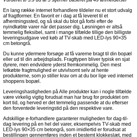
En lang række internet forhandlere tildeler nu et stort udvalg
af fragtformer. En favorit er i dag at få leveret til et
afhentningssted, og så skal du blot gå forbi efter de
nyindkøbte varer når det passer dig. Løsningen er altså
temmelig fleksibel, samt i mange tilfælde tillige den billigste
leveringsudgave ved køb af TV-skab med LED-lys 90×35
cm betongrå.
Du kunne ydermere forsøge at få varerne bragt til din bopæl
eller ud til din arbejdsplads. Fragttypen bliver typisk en sjat
dyrere, men endvidere yderst fremkommelig. Den mest
letkøbte fragtmulighed er utvivlsomt selv at hente
produkterne, som jo stiller krav om at du bor lige ved internet
shoppens bopæl.
Leveringshastigheden på Alle produkter kan i nogle tilfælde
være virkelig vigtig forudsat man har brug for produktet om
kort tid, og herved er det temmelig passende at du efterser
den forventede leveringstid på den respektive vare.
Adskillige e-forhandlere garanterer muligheden for dag-til-
dag levering på en hel del varer, eksempelvis TV-skab med
LED-lys 90×35 cm betongrå, som imidlertid er forudsat at
bestillingen gennemføres inden et bestemt klokkeslæt, med