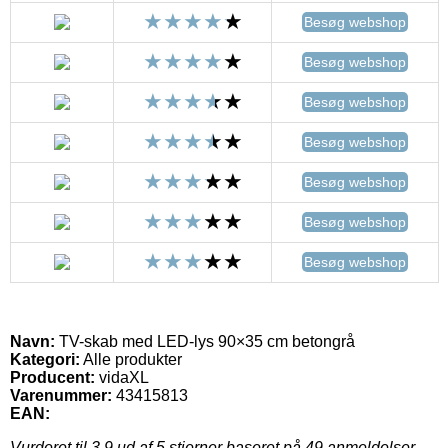
Besøg webshop
Besøg webshop
Besøg webshop
Besøg webshop
Besøg webshop
Besøg webshop
Besøg webshop
Navn:
TV-skab med LED-lys 90×35 cm betongrå
Kategori:
Alle produkter
Producent:
vidaXL
Varenummer:
43415813
EAN:
Vurderet til
3.9
ud af 5 stjerner baseret på
49
anmeldelser