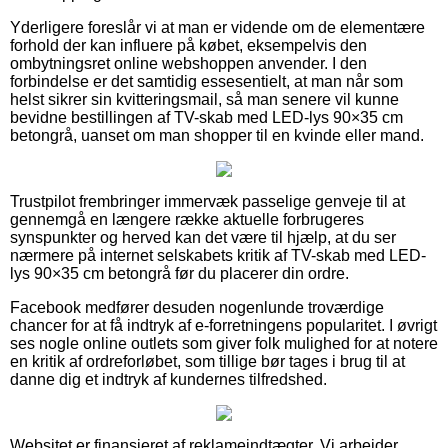
Yderligere foreslår vi at man er vidende om de elementære
forhold der kan influere på købet, eksempelvis den
ombytningsret online webshoppen anvender. I den
forbindelse er det samtidig essesentielt, at man når som
helst sikrer sin kvitteringsmail, så man senere vil kunne
bevidne bestillingen af TV-skab med LED-lys 90×35 cm
betongrå, uanset om man shopper til en kvinde eller mand.
Trustpilot frembringer immervæk passelige genveje til at
gennemgå en længere række aktuelle forbrugeres
synspunkter og herved kan det være til hjælp, at du ser
nærmere på internet selskabets kritik af TV-skab med LED-
lys 90×35 cm betongrå før du placerer din ordre.
Facebook medfører desuden nogenlunde troværdige
chancer for at få indtryk af e-forretningens popularitet. I øvrigt
ses nogle online outlets som giver folk mulighed for at notere
en kritik af ordreforløbet, som tillige bør tages i brug til at
danne dig et indtryk af kundernes tilfredshed.
Websitet er finansieret af reklameindtægter. Vi arbejder