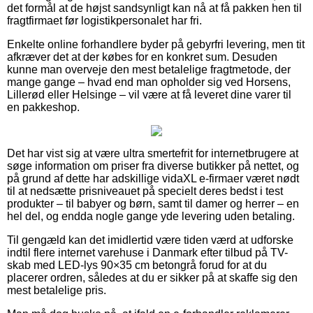
det formål at de højst sandsynligt kan nå at få pakken hen til
fragtfirmaet før logistikpersonalet har fri.
Enkelte online forhandlere byder på gebyrfri levering, men tit
afkræver det at der købes for en konkret sum. Desuden
kunne man overveje den mest betalelige fragtmetode, der
mange gange – hvad end man opholder sig ved Horsens,
Lillerød eller Helsinge – vil være at få leveret dine varer til
en pakkeshop.
Det har vist sig at være ultra smertefrit for internetbrugere at
søge information om priser fra diverse butikker på nettet, og
på grund af dette har adskillige vidaXL e-firmaer været nødt
til at nedsætte prisniveauet på specielt deres bedst i test
produkter – til babyer og børn, samt til damer og herrer – en
hel del, og endda nogle gange yde levering uden betaling.
Til gengæld kan det imidlertid være tiden værd at udforske
indtil flere internet varehuse i Danmark efter tilbud på TV-
skab med LED-lys 90×35 cm betongrå forud for at du
placerer ordren, således at du er sikker på at skaffe sig den
mest betalelige pris.