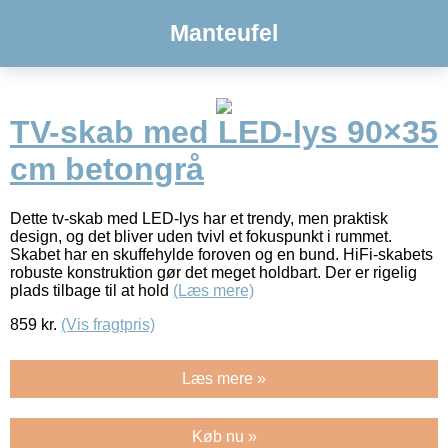
Manteufel
TV-skab med LED-lys 90×35
cm betongrå
Dette tv-skab med LED-lys har et trendy, men praktisk
design, og det bliver uden tvivl et fokuspunkt i rummet.
Skabet har en skuffehylde foroven og en bund. HiFi-skabets
robuste konstruktion gør det meget holdbart. Der er rigelig
plads tilbage til at hold
(Læs mere)
859
kr.
(Vis fragtpris)
Læs mere »
Køb nu »