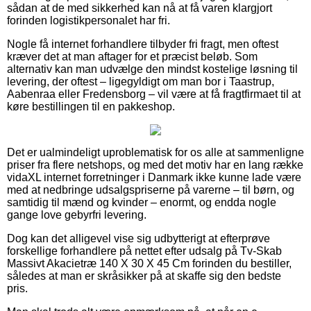
sådan at de med sikkerhed kan nå at få varen klargjort
forinden logistikpersonalet har fri.
Nogle få internet forhandlere tilbyder fri fragt, men oftest
kræver det at man aftager for et præcist beløb. Som
alternativ kan man udvælge den mindst kostelige løsning til
levering, der oftest – ligegyldigt om man bor i Taastrup,
Aabenraa eller Fredensborg – vil være at få fragtfirmaet til at
køre bestillingen til en pakkeshop.
Det er ualmindeligt uproblematisk for os alle at sammenligne
priser fra flere netshops, og med det motiv har en lang række
vidaXL internet forretninger i Danmark ikke kunne lade være
med at nedbringe udsalgspriserne på varerne – til børn, og
samtidig til mænd og kvinder – enormt, og endda nogle
gange love gebyrfri levering.
Dog kan det alligevel vise sig udbytterigt at efterprøve
forskellige forhandlere på nettet efter udsalg på Tv-Skab
Massivt Akacietræ 140 X 30 X 45 Cm forinden du bestiller,
således at man er skråsikker på at skaffe sig den bedste
pris.