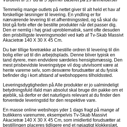
Temmelig mange outlets på nettet giver til alt held et hav af
forskellige løsninger til levering. En yndling er for
nærværende levering til et afhentningssted, og så skal du
blot gå forbi efter de bestilte produkter når det passer dig.
Den er nemlig i høj grad uproblematisk, samt ofte desuden
den prisbilligste leveringsmodel ved køb af Tv-Skab Massivt
Akacietræ 140 X 30 X 45 Cm.
Du bør tillige foretrække at bestille ordren til levering til din
bolig eller ud til din arbejdsplads. Denne bliver typisk en
tand dyrere, men endvidere særdeles hensigtsmæssig. Den
mest prisbevidste leveringstype vil dog utvivlsomt være at
hente varerne selv, som desværre forudsætter at du fysisk
befinder dig i kort afstand af webshoppens tilholdssted.
Leveringsdygtigheden på Alle produkter er jo ualmindeligt
betydningsfuld ifald man absolut skal bruge din pakke om et
øjeblik, så derfor er det naturligvis relevant at du finder den
forventede leveringstid for den respektive vare.
En masse online webshops yder 1 dags fragt på mange af
butikkens varenumre, eksempelvis Tv-Skab Massivt
Akacietræ 140 X 30 X 45 Cm, som imidlertid forudsætter at
bestillingen placeres tidligere end et nøjagtigt klokkeslæt,