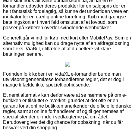
Man skal trods alt være opmærksom på, at når en e-
forhandler udbyder deres produkter for en salgspris der er
helt fantastisk fordelagtig, så kunne det undertiden være en
indikator for en uærlig online forretning. Køb med gængse
betalingskort er i hvert fald omsluttet af et lovbud, som
passer på køberen overfor svindlende webbutikker.
Generelt går vi ind for køb med kort eller MobilePay. Som en
alternativ mulighed kan du drage nytte af en afdragsløsning
som f.eks. ViaBill, i tilfælde af at du hellere vil klare
betalingen senere.
Forinden folk køber i en vidaXL e-forhandler burde man
utvivlsomt gennemlæse forhandlerens regler, det er dog i
mange tilfælde ikke specielt ophidsende.
Et nemt alternativ kan derfor være at se nærmere på om e-
butikken er tilsluttet e-mærket, grundet at det ofte er en
garanti for at online butikken anerkender de officielle danske
regler, samt at online forhandleren af og til gennemses af
specialister der er inde i vedtægterne på området.
Derudover giver det dig chance for opbakning, når du får
besvær ved din shopping.