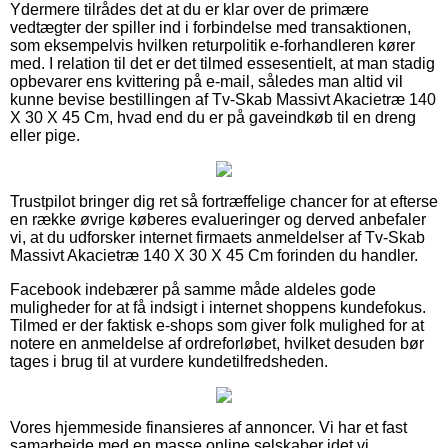
Ydermere tilrådes det at du er klar over de primære
vedtægter der spiller ind i forbindelse med transaktionen,
som eksempelvis hvilken returpolitik e-forhandleren kører
med. I relation til det er det tilmed essesentielt, at man stadig
opbevarer ens kvittering på e-mail, således man altid vil
kunne bevise bestillingen af Tv-Skab Massivt Akacietræ 140
X 30 X 45 Cm, hvad end du er på gaveindkøb til en dreng
eller pige.
Trustpilot bringer dig ret så fortræffelige chancer for at efterse
en række øvrige køberes evalueringer og derved anbefaler
vi, at du udforsker internet firmaets anmeldelser af Tv-Skab
Massivt Akacietræ 140 X 30 X 45 Cm forinden du handler.
Facebook indebærer på samme måde aldeles gode
muligheder for at få indsigt i internet shoppens kundefokus.
Tilmed er der faktisk e-shops som giver folk mulighed for at
notere en anmeldelse af ordreforløbet, hvilket desuden bør
tages i brug til at vurdere kundetilfredsheden.
Vores hjemmeside finansieres af annoncer. Vi har et fast
samarbejde med en masse online selskaber idet vi