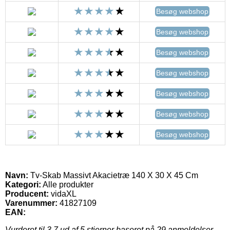
Besøg webshop
Besøg webshop
Besøg webshop
Besøg webshop
Besøg webshop
Besøg webshop
Besøg webshop
Navn:
Tv-Skab Massivt Akacietræ 140 X 30 X 45 Cm
Kategori:
Alle produkter
Producent:
vidaXL
Varenummer:
41827109
EAN:
Vurderet til
3.7
ud af 5 stjerner baseret på
29
anmeldelser