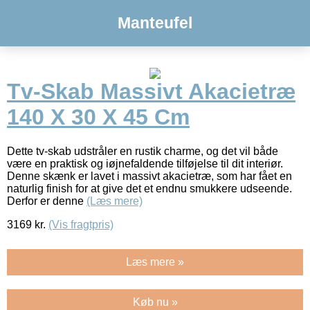
Manteufel
Tv-Skab Massivt Akacietræ
140 X 30 X 45 Cm
Dette tv-skab udstråler en rustik charme, og det vil både
være en praktisk og iøjnefaldende tilføjelse til dit interiør.
Denne skænk er lavet i massivt akacietræ, som har fået en
naturlig finish for at give det et endnu smukkere udseende.
Derfor er denne
(Læs mere)
3169
kr.
(Vis fragtpris)
Læs mere »
Køb nu »