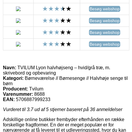
Besøg webshop
Besøg webshop
Besøg webshop
Besøg webshop
Navn:
TVILUM Lyon halvhøjseng – hvid/grå træ, m.
skrivebord og opbevaring
Kategori:
Børneværelse // Børnesenge // Halvhøje senge til
børn
Producent:
Tvilum
Varenummer:
8688
EAN:
5706887999233
Vurderet til
3.7
ud af 5 stjerner baseret på
36
anmeldelser
Adskillige online butikker frembyder efterhånden en række
forskellige fragtformer. En der er meget populær er for
nærværende at få leveret til et udleveringssted, hvor du kan