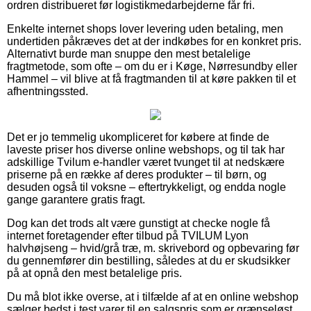
ordren distribueret før logistikmedarbejderne får fri.
Enkelte internet shops lover levering uden betaling, men
undertiden påkræves det at der indkøbes for en konkret pris.
Alternativt burde man snuppe den mest betalelige
fragtmetode, som ofte – om du er i Køge, Nørresundby eller
Hammel – vil blive at få fragtmanden til at køre pakken til et
afhentningssted.
Det er jo temmelig ukompliceret for købere at finde de
laveste priser hos diverse online webshops, og til tak har
adskillige Tvilum e-handler været tvunget til at nedskære
priserne på en række af deres produkter – til børn, og
desuden også til voksne – eftertrykkeligt, og endda nogle
gange garantere gratis fragt.
Dog kan det trods alt være gunstigt at checke nogle få
internet foretagender efter tilbud på TVILUM Lyon
halvhøjseng – hvid/grå træ, m. skrivebord og opbevaring før
du gennemfører din bestilling, således at du er skudsikker
på at opnå den mest betalelige pris.
Du må blot ikke overse, at i tilfælde af at en online webshop
sælger bedst i test varer til en salgspris som er grænseløst