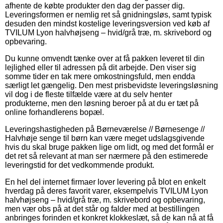
afhente de købte produkter den dag der passer dig.
Leveringsformen er nemlig ret så gnidningsløs, samt typisk
desuden den mindst kostelige leveringsversion ved køb af
TVILUM Lyon halvhøjseng – hvid/grå træ, m. skrivebord og
opbevaring.
Du kunne omvendt tænke over at få pakken leveret til din
lejlighed eller til adressen på dit arbejde. Den viser sig
somme tider en tak mere omkostningsfuld, men endda
særligt let gængelig. Den mest prisbevidste leveringsløsning
vil dog i de fleste tilfælde være at du selv henter
produkterne, men den løsning beroer på at du er tæt på
online forhandlerens bopæl.
Leveringshastigheden på Børneværelse // Børnesenge //
Halvhøje senge til børn kan være meget udslagsgivende
hvis du skal bruge pakken lige om lidt, og med det formål er
det ret så relevant at man ser nærmere på den estimerede
leveringstid for det vedkommende produkt.
En hel del internet firmaer lover levering på blot en enkelt
hverdag på deres favorit varer, eksempelvis TVILUM Lyon
halvhøjseng – hvid/grå træ, m. skrivebord og opbevaring,
men vær obs på at det står og falder med at bestillingen
anbringes forinden et konkret klokkeslæt, så de kan nå at få