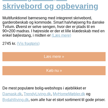
skrivebord og opbevaring
Multifunktionel børneseng med integreret skrivebord,
garderobeskab og kommode. Smart halvhøjseng fra danske
Tvilum. Øverst er selve sengen, hvor der er plads til en
90×200 madras. I højreside er der et lille klædeskab med en
enkel bøjlestang, i midten er
(Læs mere)
2745
kr.
(Vis fragtpris)
Læs mere »
Køb nu »
De mest populære bolig-webshops i øjeblikket er
Damask.dk
,
TrendyLiving.dk
,
MyHomeMøbler.dk
og
Bydahlliving.dk
, som alle har et stort sortiment til gode priser.