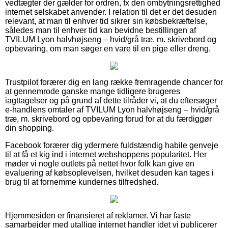
vedtægter der gælder for ordren, fx den ombytningsrettighed
internet selskabet anvender. I relation til det er det desuden
relevant, at man til enhver tid sikrer sin købsbekræftelse,
således man til enhver tid kan bevidne bestillingen af
TVILUM Lyon halvhøjseng – hvid/grå træ, m. skrivebord og
opbevaring, om man søger en vare til en pige eller dreng.
Trustpilot forærer dig en lang række fremragende chancer for
at gennemrode ganske mange tidligere brugeres
iagttagelser og på grund af dette tilråder vi, at du eftersøger
e-handlens omtaler af TVILUM Lyon halvhøjseng – hvid/grå
træ, m. skrivebord og opbevaring forud for at du færdiggør
din shopping.
Facebook forærer dig ydermere fuldstændig habile genveje
til at få et kig ind i internet webshoppens popularitet. Her
møder vi nogle outlets på nettet hvor folk kan give en
evaluering af købsoplevelsen, hvilket desuden kan tages i
brug til at fornemme kundernes tilfredshed.
Hjemmesiden er finansieret af reklamer. Vi har faste
samarbejder med utallige internet handler idet vi publicerer