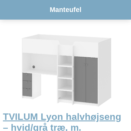
Manteufel
TVILUM Lyon halvhøjseng
– hvid/grå træ, m.