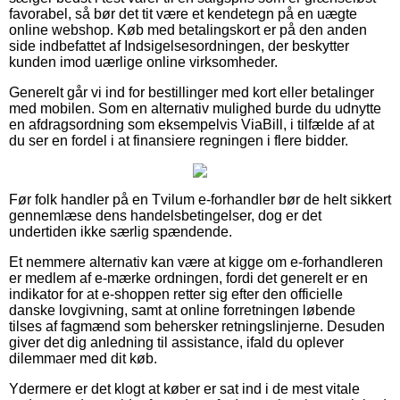
favorabel, så bør det tit være et kendetegn på en uægte
online webshop. Køb med betalingskort er på den anden
side indbefattet af Indsigelsesordningen, der beskytter
kunden imod uærlige online virksomheder.
Generelt går vi ind for bestillinger med kort eller betalinger
med mobilen. Som en alternativ mulighed burde du udnytte
en afdragsordning som eksempelvis ViaBill, i tilfælde af at
du ser en fordel i at finansiere regningen i flere bidder.
Før folk handler på en Tvilum e-forhandler bør de helt sikkert
gennemlæse dens handelsbetingelser, dog er det
undertiden ikke særlig spændende.
Et nemmere alternativ kan være at kigge om e-forhandleren
er medlem af e-mærke ordningen, fordi det generelt er en
indikator for at e-shoppen retter sig efter den officielle
danske lovgivning, samt at online forretningen løbende
tilses af fagmænd som behersker retningslinjerne. Desuden
giver det dig anledning til assistance, ifald du oplever
dilemmaer med dit køb.
Ydermere er det klogt at køber er sat ind i de mest vitale