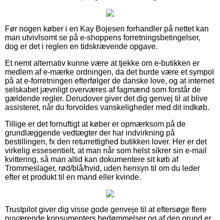
Før nogen køber i en Kay Bojesen forhandler på nettet kan
man utvivlsomt se på e-shoppens forretningsbetingelser,
dog er det i reglen en tidskrævende opgave.
Et nemt alternativ kunne være at tjekke om e-butikken er
medlem af e-mærke ordningen, da det burde være et sympol
på at e-forretningen efterfølger de danske love, og at internet
selskabet jævnligt overværes af fagmænd som forstår de
gældende regler. Derudover giver det dig genvej til at blive
assisteret, når du forvoldes vanskeligheder med dit indkøb.
Tillige er det fornuftigt at køber er opmærksom på de
grundlæggende vedtægter der har indvirkning på
bestillingen, fx den returrettighed butikken lover. Her er det
virkelig essesentielt, at man når som helst sikrer sin e-mail
kvittering, så man altid kan dokumentere sit køb af
Trommeslager, rød/blå/hvid, uden hensyn til om du leder
efter et produkt til en mand eller kvinde.
Trustpilot giver dig visse gode genveje til at eftersøge flere
nuværende konsumenters bedømmelser og af den grund er