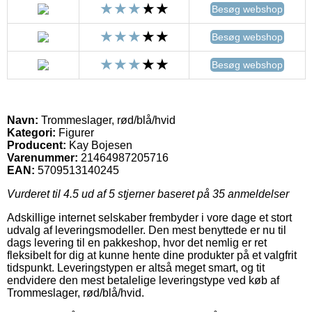
Besøg webshop
Besøg webshop
Besøg webshop
Navn:
Trommeslager, rød/blå/hvid
Kategori:
Figurer
Producent:
Kay Bojesen
Varenummer:
21464987205716
EAN:
5709513140245
Vurderet til
4.5
ud af 5 stjerner baseret på
35
anmeldelser
Adskillige internet selskaber frembyder i vore dage et stort
udvalg af leveringsmodeller. Den mest benyttede er nu til
dags levering til en pakkeshop, hvor det nemlig er ret
fleksibelt for dig at kunne hente dine produkter på et valgfrit
tidspunkt. Leveringstypen er altså meget smart, og tit
endvidere den mest betalelige leveringstype ved køb af
Trommeslager, rød/blå/hvid.