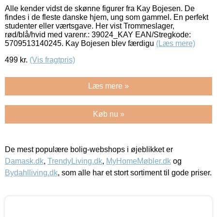
Alle kender vidst de skønne figurer fra Kay Bojesen. De
findes i de fleste danske hjem, ung som gammel. En perfekt
studenter eller værtsgave. Her vist Trommeslager,
rød/blå/hvid med varenr.: 39024_KAY EAN/Stregkode:
5709513140245. Kay Bojesen blev færdigu
(Læs mere)
499
kr.
(Vis fragtpris)
Læs mere »
Køb nu »
De mest populære bolig-webshops i øjeblikket er
Damask.dk
,
TrendyLiving.dk
,
MyHomeMøbler.dk
og
Bydahlliving.dk
, som alle har et stort sortiment til gode priser.