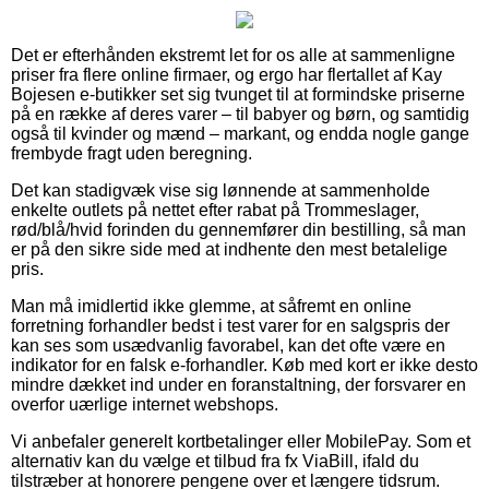
Det er efterhånden ekstremt let for os alle at sammenligne
priser fra flere online firmaer, og ergo har flertallet af Kay
Bojesen e-butikker set sig tvunget til at formindske priserne
på en række af deres varer – til babyer og børn, og samtidig
også til kvinder og mænd – markant, og endda nogle gange
frembyde fragt uden beregning.
Det kan stadigvæk vise sig lønnende at sammenholde
enkelte outlets på nettet efter rabat på Trommeslager,
rød/blå/hvid forinden du gennemfører din bestilling, så man
er på den sikre side med at indhente den mest betalelige
pris.
Man må imidlertid ikke glemme, at såfremt en online
forretning forhandler bedst i test varer for en salgspris der
kan ses som usædvanlig favorabel, kan det ofte være en
indikator for en falsk e-forhandler. Køb med kort er ikke desto
mindre dækket ind under en foranstaltning, der forsvarer en
overfor uærlige internet webshops.
Vi anbefaler generelt kortbetalinger eller MobilePay. Som et
alternativ kan du vælge et tilbud fra fx ViaBill, ifald du
tilstræber at honorere pengene over et længere tidsrum.