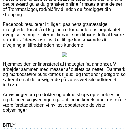
det prisværdigt, at du gransker online firmaets anmeldelser
af Trommeslager, rød/blå/hvid inden du færdiggør din
shopping.
Facebook resulterer i tillige tilpas hensigtsmæssige
muligheder for at få et kig ind i e-forhandlerens popularitet. I
øvrigt ser vi nogle internet firmaer som tilbyder folk at levere
en kritik af deres køb, hvilket tillige kan anvendes til
afvejning af tilfredsheden hos kunderne.
Hjemmesiden er finansieret af indtægter fra annoncer. Vi
arbejder sammen med masser af outlets på nettet i Danmark
og markedsfører butikkernes tilbud, og indtjener godtgørelse
såfremt en af de besøgende på vores website udfører et
indkøb.
Anvisninger om produkter og online shops opretholdes nu
og da, men vi giver ingen garanti imod korrektioner der måtte
være foretaget siden vi nyligst opdaterede de viste
oplysninger.
BITLY: