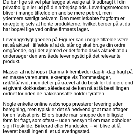
Du bør lige så vel planlægge at vælge at få udbragt til din
privatbolig eller ud på din arbejdsplads. Leveringsmetoden
bliver i mange tilfælde en anelse mere pebret, men
ydermere særligt bekvem. Den mest letkøbte fragtform er
unægtelig selv at hente produkterne, hvilket beroer på at du
har bopæl lige ved online firmaets lager.
Leveringsdygtigheden på Figurer kan i nogle tilfælde være
ret så aktuel i tilfælde af at du står og skal bruge din ordre
omgående, og i det øjemed er det forholdsvis aktuelt at du
undersøger den anslåede leveringstid på det relevante
produkt.
Masser af netshops i Danmark frembyder dag-til-dag fragt på
en masse varenumre, eksempelvis Trommeslager,
rød/blå/hvid, men det er påkrævet at du bestiller tidligere end
et givent klokkeslæt, således at de kan nå at få bestillingen
ordnet forinden de pakkeansatte holder fyraften.
Nogle enkelte online webshops præsterer levering uden
beregning, men typisk er det så nødvendigt at man aftager
for en fastsat pris. Ellers burde man snuppe den billigste
form for fragt, som oftest – uden hensyn til om man opholder
sig i Roskilde, Birkerød eller Hundested – vil blive at få
leveret bestillingen til et udleveringssted.