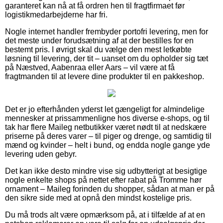
garanteret kan nå at få ordren hen til fragtfirmaet før
logistikmedarbejderne har fri.
Nogle internet handler frembyder portofri levering, men for
det meste under forudsætning af at der bestilles for en
bestemt pris. I øvrigt skal du vælge den mest letkøbte
løsning til levering, der tit – uanset om du opholder sig tæt
på Næstved, Aabenraa eller Aars – vil være at få
fragtmanden til at levere dine produkter til en pakkeshop.
Det er jo efterhånden yderst let gængeligt for almindelige
mennesker at prissammenligne hos diverse e-shops, og til
tak har flere Maileg netbutikker været nødt til at nedskære
priserne på deres varer – til piger og drenge, og samtidig til
mænd og kvinder – helt i bund, og endda nogle gange yde
levering uden gebyr.
Det kan ikke desto mindre vise sig udbytterigt at besigtige
nogle enkelte shops på nettet efter rabat på Tromme hør
ornament – Maileg forinden du shopper, sådan at man er på
den sikre side med at opnå den mindst kostelige pris.
Du må trods alt være opmærksom på, at i tilfælde af at en