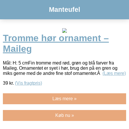
Manteufel
Tromme hør ornament –
Maileg
Mål: H: 5 cmFin tromme med rød, grøn og blå farver fra
Maileg. Ornamentet er syet i hør, brug den på en gren og
miks gerne med de andre fine stof ornamenter.Â
(Læs mere)
39
kr.
(Vis fragtpris)
Læs mere »
Køb nu »