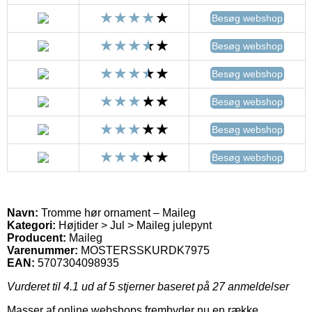
Besøg webshop
Besøg webshop
Besøg webshop
Besøg webshop
Besøg webshop
Besøg webshop
Navn:
Tromme hør ornament – Maileg
Kategori:
Højtider > Jul > Maileg julepynt
Producent:
Maileg
Varenummer:
MOSTERSSKURDK7975
EAN:
5707304098935
Vurderet til
4.1
ud af 5 stjerner baseret på
27
anmeldelser
Masser af online webshops frembyder nu en række