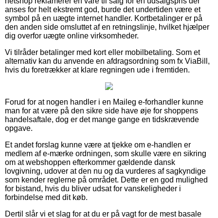
netshop reklamerer en vare til salg for en udsalgspris der
anses for helt ekstremt god, burde det undertiden være et
symbol på en uægte internet handler. Kortbetalinger er på
den anden side omsluttet af en retningslinje, hvilket hjælper
dig overfor uægte online virksomheder.
Vi tilråder betalinger med kort eller mobilbetaling. Som et
alternativ kan du anvende en afdragsordning som fx ViaBill,
hvis du foretrækker at klare regningen ude i fremtiden.
Forud for at nogen handler i en Maileg e-forhandler kunne
man for at være på den sikre side have øje for shoppens
handelsaftale, dog er det mange gange en tidskrævende
opgave.
Et andet forslag kunne være at tjekke om e-handlen er
medlem af e-mærke ordningen, som skulle være en sikring
om at webshoppen efterkommer gældende dansk
lovgivning, udover at den nu og da vurderes af sagkyndige
som kender reglerne på området. Dette er en god mulighed
for bistand, hvis du bliver udsat for vanskeligheder i
forbindelse med dit køb.
Dertil slår vi et slag for at du er på vagt for de mest basale