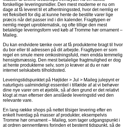
forskellige leveringsmidler. Den mest moderne er nu om
dage at få leveret til et afhentningssted, hvor det nemlig er
ret fleksibelt for dig at kunne hente de bestilte varer lige
præcis når det passer ind i din kalender. Fragttypen er
nemlig meget uproblematisk, og ofte tillige den mest
betalelige leveringsform ved køb af Tromme hør ornament –
Maileg.
Du kan endvidere tænke over at få produkterne bragt til hvor
du bor eller til adressen på dit arbejde. Fragttypen er som
regel en smule mere omkostningsfuld, men endda temmelig
hensigtsmæssig. Den mest betalelige fragtmulighed er dog
at hente produkterne selv, som jo kræver at du er nær
internet selskabets tilholdssted.
Leveringstidspunktet på Højtider > Jul > Maileg julepynt er
naturligvis ualmindeligt essentiel i tilfælde af at vi behøver
dine nye varer om et øjeblik, så af den grund er det relativt
klogt at man efterser den anslåede leveringstid ved den
relevante vare.
En lang række shops på nettet tilsiger levering efter en
enkelt hverdag på masser af produkter, eksempelvis
Tromme hør ornament – Maileg, som tager udgangspunkt i
at ordren gennemføres forinden et bestemt tidspunkt, så de