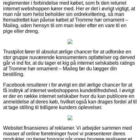
reglementer i forbindelse med købet, som fx den returret
internet webshoppen kører med. Her er det i øvrigt vigtigt, at
man når som helst beholder sin ordrekvittering, så man
fremadrettet kan påvise købet af Tromme hør ornament –
Maileg, uden hensyn til om man leder efter en vare til en
pige eller dreng.
Trustpilot fører til absolut ærlige chancer for at udforske en
stor gruppe nuværende konsumenters opfattelser og derved
går vi ind for, at du tager et kig på internet selskabets ratings
af Tromme hør ornament – Maileg før du lægger din
bestilling.
Facebook resulterer i for øvrigt en del ærlige chancer for at
få indtryk af internet webshoppens kundetilfredshed. I øvrigt
er der en række internet selskaber hvor du kan publicere en
anmeldelse af deres køb, hvilket også kan drages fordel af til
at tage stilling til tidligere kunders oplevelser.
Websitet finansieres af reklamer. Vi arbejder sammen med
masser af online forretninger hvori vi præsenterer deres
produkter, og tjener honorar når vores brugere realiserer et