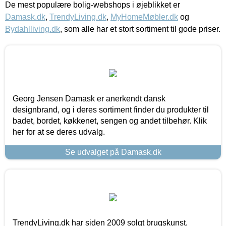
De mest populære bolig-webshops i øjeblikket er
Damask.dk
,
TrendyLiving.dk
,
MyHomeMøbler.dk
og
Bydahlliving.dk
, som alle har et stort sortiment til gode priser.
Georg Jensen Damask er anerkendt dansk
designbrand, og i deres sortiment finder du produkter til
badet, bordet, køkkenet, sengen og andet tilbehør. Klik
her for at se deres udvalg.
Se udvalget på Damask.dk
TrendyLiving.dk har siden 2009 solgt brugskunst,