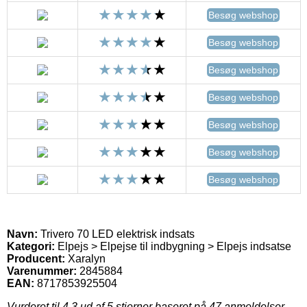
Besøg webshop
Besøg webshop
Besøg webshop
Besøg webshop
Besøg webshop
Besøg webshop
Besøg webshop
Navn:
Trivero 70 LED elektrisk indsats
Kategori:
Elpejs > Elpejse til indbygning > Elpejs indsatse
Producent:
Xaralyn
Varenummer:
2845884
EAN:
8717853925504
Vurderet til
4.3
ud af 5 stjerner baseret på
47
anmeldelser