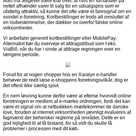
Man må alligevel være klar over, at hvis en forhandler på
nettet afhænder varer til salg for en udsalgspris som er
ufattelig attraktiv, så kunne det ofte være et faresignal om en
svindel e-forretning. Kortbestillinger er trods alt omsluttet af
en lovbestemmelse, der dækker os overfor falske online
virksomheder.
Vi anbefaler generelt kortbestillinger eller MobilePay.
Alternativt bør du overveje et afdragstilbud som f.eks.
ViaBill, når du har i sinde at afdrage regningen over en
længere periode.
Forud for at nogen shopper hos en Xaralyn e-handler
behøver de reelt læse e-shoppens forretningsvilkår, dog er
det oftest ikke særlig sjovt.
En nem løsning kunne derfor være at efterse hvorvidt online
forretningen er medlem af e-mærke ordningen, fordi det kan
være et signal om at netbutikken imødekommer de danske
love, foruden at internet virksomheden jævnligt evalueres af
fagmænd der behersker reglerne på området. Dette er en
god lejlighed til at få bistand, for så vidt du skulle få
problemer i processen med dit køb.