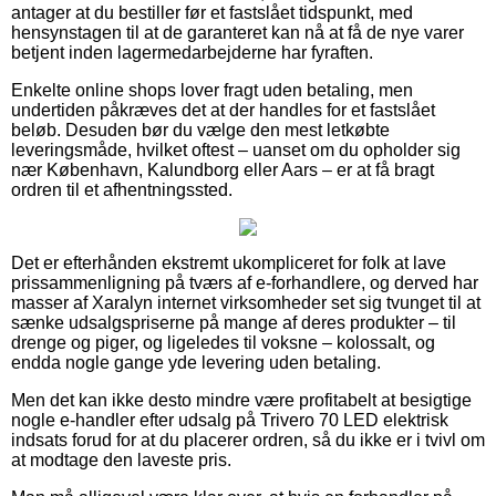
antager at du bestiller før et fastslået tidspunkt, med
hensynstagen til at de garanteret kan nå at få de nye varer
betjent inden lagermedarbejderne har fyraften.
Enkelte online shops lover fragt uden betaling, men
undertiden påkræves det at der handles for et fastslået
beløb. Desuden bør du vælge den mest letkøbte
leveringsmåde, hvilket oftest – uanset om du opholder sig
nær København, Kalundborg eller Aars – er at få bragt
ordren til et afhentningssted.
Det er efterhånden ekstremt ukompliceret for folk at lave
prissammenligning på tværs af e-forhandlere, og derved har
masser af Xaralyn internet virksomheder set sig tvunget til at
sænke udsalgspriserne på mange af deres produkter – til
drenge og piger, og ligeledes til voksne – kolossalt, og
endda nogle gange yde levering uden betaling.
Men det kan ikke desto mindre være profitabelt at besigtige
nogle e-handler efter udsalg på Trivero 70 LED elektrisk
indsats forud for at du placerer ordren, så du ikke er i tvivl om
at modtage den laveste pris.