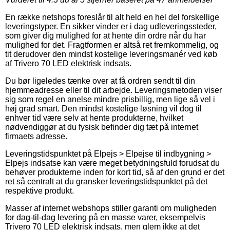
En række netshops foreslår til alt held en hel del forskellige
leveringstyper. En sikker vinder er i dag udleveringssteder,
som giver dig mulighed for at hente din ordre når du har
mulighed for det. Fragtformen er altså ret fremkommelig, og
tit derudover den mindst kostelige leveringsmanér ved køb
af Trivero 70 LED elektrisk indsats.
Du bør ligeledes tænke over at få ordren sendt til din
hjemmeadresse eller til dit arbejde. Leveringsmetoden viser
sig som regel en anelse mindre prisbillig, men lige så vel i
høj grad smart. Den mindst kostelige løsning vil dog til
enhver tid være selv at hente produkterne, hvilket
nødvendiggør at du fysisk befinder dig tæt på internet
firmaets adresse.
Leveringstidspunktet på Elpejs > Elpejse til indbygning >
Elpejs indsatse kan være meget betydningsfuld forudsat du
behøver produkterne inden for kort tid, så af den grund er det
ret så centralt at du gransker leveringstidspunktet på det
respektive produkt.
Masser af internet webshops stiller garanti om muligheden
for dag-til-dag levering på en masse varer, eksempelvis
Trivero 70 LED elektrisk indsats, men glem ikke at det