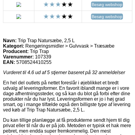
Besøg webshop
Besøg webshop
Navn:
Trip Trap Natursæbe, 2,5 L
Kategori:
Rengøringsmidler > Gulvvask > Træsæbe
Producent:
Trip Trap
Varenummer:
107339
EAN:
5708524410255
Vurderet til
4.6
ud af 5 stjerner baseret på
32
anmeldelser
En hel del outlets på nettet foreslår i øjeblikket et bredt
udvalg af leveringsformer. En favorit iblandt mange er i vore
dage afhentningssteder, og så kan du blot gå forbi efter dine
produkter når du har lyst. Leveringsformen er jo i høj grad
smart, og i mange tilfælde også den billigste type af levering
ved køb af Trip Trap Natursæbe, 2,5 L.
Du kan tillige planlægge at få produkterne sendt hjem til dig
privat eller til når du er på job. Metoden er typisk et hak mere
pebret, men endda super fremkommelig. Den mest