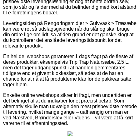
prisbevidste leveringsløsning er dog at hente ordren selv,
som jo står og falder med at du befinder dig med kort afstand
til e-forretningens bopæl.
Leveringstiden på Rengøringsmidler > Gulvvask > Træsæbe
kan være ret så udslagsgivende når du står og skal bruge
din ordre lige om lidt, så af den grund er det ganske klogt at
du kontrollerer det anslåede leveringstidspunkt for det
relevante produkt.
En hel del webshops garanterer 1 dags fragt på de fleste af
deres produkter, eksempelvis Trip Trap Natursæbe, 2,5 L,
men det tager udgangspunkt i at handlen gemmenføres
tidligere end et givent klokkeslæt, således at de har en
chance for at nå at få produkterne klar før de pakkeansatte
tager hjem.
Enkelte online webshops sikrer fri fragt, men undertiden er
det betinget af at du indkøber for et præcist beløb. Som
alternativ skulle man udvælge den mest prisbevidste metode
til levering, hvilket mange gange – uafhængig om man er
ved Næstved, Brønderslev eller Vojens – vil være at få kørt
varerne til et afhentningssted.