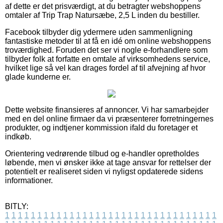
af dette er det prisværdigt, at du betragter webshoppens
omtaler af Trip Trap Natursæbe, 2,5 L inden du bestiller.
Facebook tilbyder dig ydermere uden sammenligning
fantastiske metoder til at få en idé om online webshoppens
troværdighed. Foruden det ser vi nogle e-forhandlere som
tilbyder folk at forfatte en omtale af virksomhedens service,
hvilket lige så vel kan drages fordel af til afvejning af hvor
glade kunderne er.
Dette website finansieres af annoncer. Vi har samarbejder
med en del online firmaer da vi præsenterer forretningernes
produkter, og indtjener kommission ifald du foretager et
indkøb.
Orientering vedrørende tilbud og e-handler opretholdes
løbende, men vi ønsker ikke at tage ansvar for rettelser der
potentielt er realiseret siden vi nyligst opdaterede sidens
informationer.
BITLY:
1
1
1
1
1
1
1
1
1
1
1
1
1
1
1
1
1
1
1
1
1
1
1
1
1
1
1
1
1
1
1
1
1