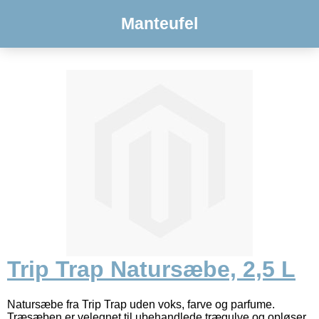
Manteufel
Trip Trap Natursæbe, 2,5 L
Natursæbe fra Trip Trap uden voks, farve og parfume.
Træsæben er velegnet til ubehandlede trægulve og opløser