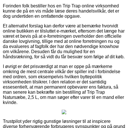
Forinden folk bestiller hos en Trip Trap online virksomhed
kunne de på en vis måde læse deres handelsvilkår, det er
dog undertiden en omfattende opgave.
Et alternativt forslag kan derfor være at bemærke hvorvidt
online butikken er tilsluttet e-mærket, eftersom det længe har
været et bevis på at e-forretningen overholder den officielle
danske lovgivning, tillige med at online forretningen nu og
da evalueres af fagfolk der har den nødvendige knowhow
om vilkårene. Desuden får du mulighed for en
håndsrækning, for så vidt du får besvær som følge af dit køb.
I øvrigt er det prisværdigt at man er oppe på mærkerne
omkring de mest centrale vilkår der spiller ind i forbindelse
med ordren, som eksempelvis hvilken byttepolitik
virksomheden tilsikrer. I den relation er det samtidig
essesentielt, at man permanent opbevarer ens faktura, så
man senere kan bekræfte sin bestilling af Trip Trap
Natursæbe, 2,5 L, om man søger efter varer til en mand eller
kvinde.
Trustpilot yder rigtig gunstige løsninger til at inspicere
diverse forhenværende forbrugeres synspunkter og på grund