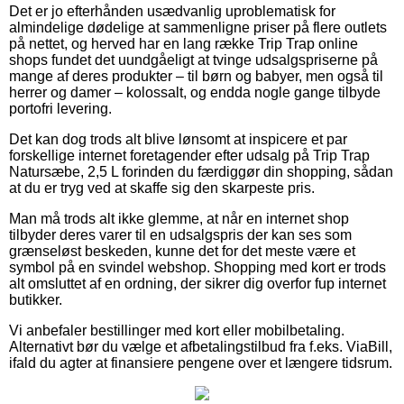
Det er jo efterhånden usædvanlig uproblematisk for
almindelige dødelige at sammenligne priser på flere outlets
på nettet, og herved har en lang række Trip Trap online
shops fundet det uundgåeligt at tvinge udsalgspriserne på
mange af deres produkter – til børn og babyer, men også til
herrer og damer – kolossalt, og endda nogle gange tilbyde
portofri levering.
Det kan dog trods alt blive lønsomt at inspicere et par
forskellige internet foretagender efter udsalg på Trip Trap
Natursæbe, 2,5 L forinden du færdiggør din shopping, sådan
at du er tryg ved at skaffe sig den skarpeste pris.
Man må trods alt ikke glemme, at når en internet shop
tilbyder deres varer til en udsalgspris der kan ses som
grænseløst beskeden, kunne det for det meste være et
symbol på en svindel webshop. Shopping med kort er trods
alt omsluttet af en ordning, der sikrer dig overfor fup internet
butikker.
Vi anbefaler bestillinger med kort eller mobilbetaling.
Alternativt bør du vælge et afbetalingstilbud fra f.eks. ViaBill,
ifald du agter at finansiere pengene over et længere tidsrum.