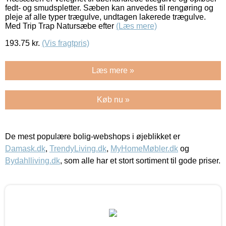
fedt- og smudspletter. Sæben kan anvedes til rengøring og
pleje af alle typer trægulve, undtagen lakerede trægulve.
Med Trip Trap Natursæbe efter
(Læs mere)
193.75
kr.
(Vis fragtpris)
Læs mere »
Køb nu »
De mest populære bolig-webshops i øjeblikket er
Damask.dk
,
TrendyLiving.dk
,
MyHomeMøbler.dk
og
Bydahlliving.dk
, som alle har et stort sortiment til gode priser.