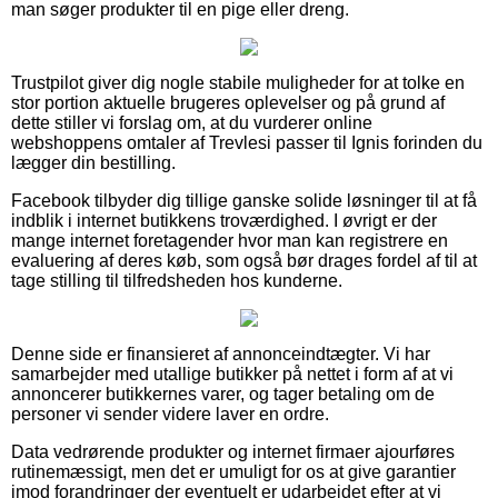
man søger produkter til en pige eller dreng.
Trustpilot giver dig nogle stabile muligheder for at tolke en
stor portion aktuelle brugeres oplevelser og på grund af
dette stiller vi forslag om, at du vurderer online
webshoppens omtaler af Trevlesi passer til Ignis forinden du
lægger din bestilling.
Facebook tilbyder dig tillige ganske solide løsninger til at få
indblik i internet butikkens troværdighed. I øvrigt er der
mange internet foretagender hvor man kan registrere en
evaluering af deres køb, som også bør drages fordel af til at
tage stilling til tilfredsheden hos kunderne.
Denne side er finansieret af annonceindtægter. Vi har
samarbejder med utallige butikker på nettet i form af at vi
annoncerer butikkernes varer, og tager betaling om de
personer vi sender videre laver en ordre.
Data vedrørende produkter og internet firmaer ajourføres
rutinemæssigt, men det er umuligt for os at give garantier
imod forandringer der eventuelt er udarbejdet efter at vi