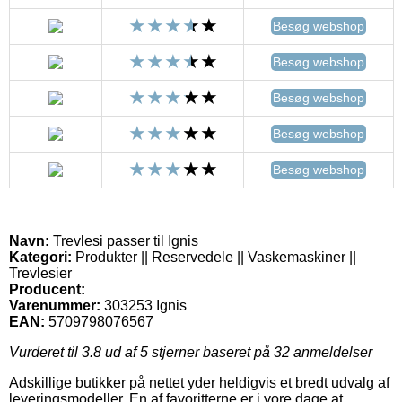
Besøg webshop
Besøg webshop
Besøg webshop
Besøg webshop
Besøg webshop
Navn:
Trevlesi passer til Ignis
Kategori:
Produkter || Reservedele || Vaskemaskiner ||
Trevlesier
Producent:
Varenummer:
303253 Ignis
EAN:
5709798076567
Vurderet til
3.8
ud af 5 stjerner baseret på
32
anmeldelser
Adskillige butikker på nettet yder heldigvis et bredt udvalg af
leveringsmodeller. En af favoritterne er i vore dage at