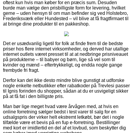
oftest kun hvis man køber for en præcis sum. Desuden
burde man vælge den prisbilligste form for levering, hvilket
gerne – uden hensyn til om man befinder sig ved Holstebro,
Frederiksværk eller Hundested – vil blive at få fragtfirmaet til
at bringe dine produkter til en pakkeshop.
Det er usædvanlig ligetil for folk at finde frem til de bedste
priser hos flere internet virksomheder, og derved har utallige
internet outlets været presset til at at nedbringe prisniveauet
på produkterne – til babyer og børn, lige så vel som til
kvinder og mænd – eftertrykkeligt, og endda nogle gange
frembyde fri fragt.
Derfor kan det ikke desto mindre blive gunstigt at udforske
nogle enkelte netbutikker efter rabatkoder på Trevlesi passer
til Ignis forinden du shopper, sådan at du er usvigeligt sikker
på at få fat i den billigste pris.
Man bør lige meget hvad være årvågen med, at hvis en
online forretning sælger bedst i test varer til salg for en
udsalgspris der virker helt ekstremt letkøbt, bør det i nogle
tilfælde være et bevis på en fup e-forretning. Bestillinger
med kort er imidlertid en del af et lovbud, som beskytter dig