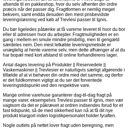
afsende til en pakkeshop, hvor du selv afhenter din ordre
præcis når det passer dig. Fragtformen er nemlig meget
bekvem, samt endda desuden den mest prisbevidste
leveringsløsning ved køb af Trevlesi passer til Ignis.
Du bør ligeledes påtænke at få varerne leveret til hvor du bor
eller til adressen hvor du arbejder. Fragtmuligheden er en
gang i mellem en smule mindre prisbillig, men til gengæld
særdeles nem. Den mest letkøbte leveringsmetode er
unægtelig at hente varerne selv, men dette afhænger af at du
har bopæl med kort afstand til online forhandlerens lager.
Antal dages levering på Produkter || Reservedele ||
Vaskemaskiner || Trevlesier er naturligvis særligt afgørende i
tilfælde af at vi behøver din ordre med det samme, og derfor
er det fuldkommen vigtigt at du ser det forventede
leveringstidspunkt ved den respektive vare.
Mange online varehuse garanterer dag-til-dag fragt på
mange varer, eksempelvis Trevlesi passer til Ignis, men vær
vagtsom da det er påkrævet at ordren indsendes forud for et
fast tidspunkt, så de med sikkerhed kan nå at få dit nye
produkt klargjort inden logistikpersonalet holder fyraften.
Nogle outlets på nettet lover fragt uden beregning, men