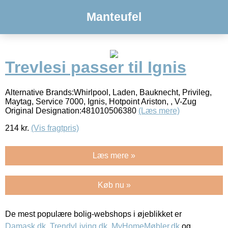
Manteufel
Trevlesi passer til Ignis
Alternative Brands:Whirlpool, Laden, Bauknecht, Privileg,
Maytag, Service 7000, Ignis, Hotpoint Ariston, , V-Zug
Original Designation:481010506380
(Læs mere)
214
kr.
(Vis fragtpris)
Læs mere »
Køb nu »
De mest populære bolig-webshops i øjeblikket er
Damask.dk
,
TrendyLiving.dk
,
MyHomeMøbler.dk
og