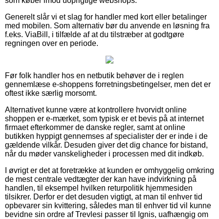
som køber imod uoprigtige webshops.
Generelt slår vi et slag for handler med kort eller betalinger
med mobilen. Som alternativ bør du anvende en løsning fra
f.eks. ViaBill, i tilfælde af at du tilstræber at godtgøre
regningen over en periode.
Før folk handler hos en netbutik behøver de i reglen
gennemlæse e-shoppens forretningsbetingelser, men det er
oftest ikke særlig morsomt.
Alternativet kunne være at kontrollere hvorvidt online
shoppen er e-mærket, som typisk er et bevis på at internet
firmaet efterkommer de danske regler, samt at online
butikken hyppigt gennemses af specialister der er inde i de
gældende vilkår. Desuden giver det dig chance for bistand,
når du møder vanskeligheder i processen med dit indkøb.
I øvrigt er det at foretrække at kunden er omhyggelig omkring
de mest centrale vedtægter der kan have indvirkning på
handlen, til eksempel hvilken returpolitik hjemmesiden
tilsikrer. Derfor er det desuden vigtigt, at man til enhver tid
opbevarer sin kvittering, således man til enhver tid vil kunne
bevidne sin ordre af Trevlesi passer til Ignis, uafhængig om