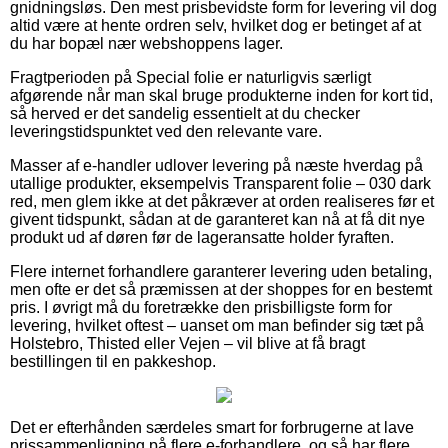
gnidningsløs. Den mest prisbevidste form for levering vil dog
altid være at hente ordren selv, hvilket dog er betinget af at
du har bopæl nær webshoppens lager.
Fragtperioden på Special folie er naturligvis særligt
afgørende når man skal bruge produkterne inden for kort tid,
så herved er det sandelig essentielt at du checker
leveringstidspunktet ved den relevante vare.
Masser af e-handler udlover levering på næste hverdag på
utallige produkter, eksempelvis Transparent folie – 030 dark
red, men glem ikke at det påkræver at orden realiseres før et
givent tidspunkt, sådan at de garanteret kan nå at få dit nye
produkt ud af døren før de lageransatte holder fyraften.
Flere internet forhandlere garanterer levering uden betaling,
men ofte er det så præmissen at der shoppes for en bestemt
pris. I øvrigt må du foretrække den prisbilligste form for
levering, hvilket oftest – uanset om man befinder sig tæt på
Holstebro, Thisted eller Vejen – vil blive at få bragt
bestillingen til en pakkeshop.
Det er efterhånden særdeles smart for forbrugerne at lave
prissammenligning på flere e-forhandlere, og så har flere