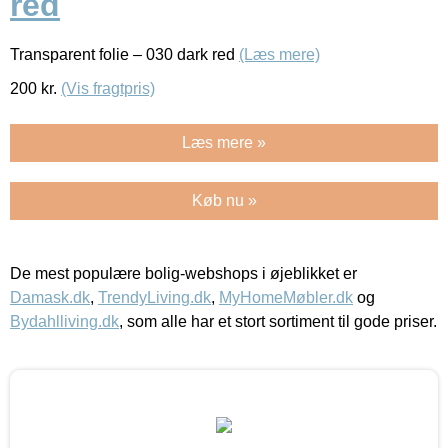
red
Transparent folie – 030 dark red
(Læs mere)
200
kr.
(Vis fragtpris)
Læs mere »
Køb nu »
De mest populære bolig-webshops i øjeblikket er
Damask.dk
,
TrendyLiving.dk
,
MyHomeMøbler.dk
og
Bydahlliving.dk
, som alle har et stort sortiment til gode priser.