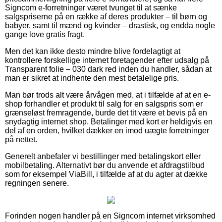
Signcom e-forretninger været tvunget til at sænke
salgspriserne på en række af deres produkter – til børn og
babyer, samt til mænd og kvinder – drastisk, og endda nogle
gange love gratis fragt.
Men det kan ikke desto mindre blive fordelagtigt at
kontrollere forskellige internet foretagender efter udsalg på
Transparent folie – 030 dark red inden du handler, sådan at
man er sikret at indhente den mest betalelige pris.
Man bør trods alt være årvågen med, at i tilfælde af at en e-
shop forhandler et produkt til salg for en salgspris som er
grænseløst fremragende, burde det tit være et bevis på en
snydagtig internet shop. Betalinger med kort er heldigvis en
del af en orden, hvilket dækker en imod uægte forretninger
på nettet.
Generelt anbefaler vi bestillinger med betalingskort eller
mobilbetaling. Alternativt bør du anvende et afdragstilbud
som for eksempel ViaBill, i tilfælde af at du agter at dække
regningen senere.
Forinden nogen handler på en Signcom internet virksomhed