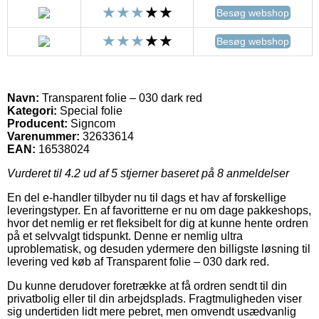
Besøg webshop
Besøg webshop
Navn:
Transparent folie – 030 dark red
Kategori:
Special folie
Producent:
Signcom
Varenummer:
32633614
EAN:
16538024
Vurderet til
4.2
ud af 5 stjerner baseret på
8
anmeldelser
En del e-handler tilbyder nu til dags et hav af forskellige
leveringstyper. En af favoritterne er nu om dage pakkeshops,
hvor det nemlig er ret fleksibelt for dig at kunne hente ordren
på et selvvalgt tidspunkt. Denne er nemlig ultra
uproblematisk, og desuden ydermere den billigste løsning til
levering ved køb af Transparent folie – 030 dark red.
Du kunne derudover foretrække at få ordren sendt til din
privatbolig eller til din arbejdsplads. Fragtmuligheden viser
sig undertiden lidt mere pebret, men omvendt usædvanlig