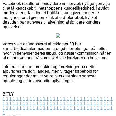
Facebook resulterer i endvidere immervæk nyttige genveje
til at få kendskab til netshoppens kundetilfredshed. I øvrigt
møder vi endda internet butikker som giver kunderne
mulighed for at give en kritik af ordreforløbet, hvilket
desuden bør udnyttes til afvejning af tidligere kunders
oplevelser.
Vores side er finansieret af reklamer. Vi har
samarbejdsaftaler med en mængde forretninger på nettet
hvori vi fremviser deres tilbud, og høster kommission når en
af de besøgende på vores website foretager en bestilling.
Informationer om produkter og forretninger på nettet
ajourføres fra tid til anden, men vi tager forbehold for
reguleringer der måtte være iværksat siden seneste
opdatering af de anvendte oplysninger.
BITLY:
1
1
1
1
1
1
1
1
1
1
1
1
1
1
1
1
1
1
1
1
1
1
1
1
1
1
1
1
1
1
1
1
1
1
1
1
1
1
1
1
1
1
1
1
1
1
1
1
1
1
1
1
1
1
1
1
1
1
1
1
1
1
1
1
1
1
1
1
1
1
1
1
1
1
1
1
1
1
1
1
1
1
1
1
1
1
1
1
1
1
1
1
1
1
1
1
1
1
1
1