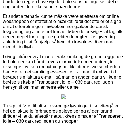
burde de i reglen have øje for butikkens betingelser, det er
dog undertiden ikke super spændende.
Et andet alternativ kunne måske være at efterse om online
webshoppen er støttet af e-mærket, fordi det ofte er et signal
om at e-forretningen imødekommer gældende dansk
lovgivning, og at internet firmaet løbende besøges af fagfolk
der er meget fortrolige de gældende regler. Det giver dig
anledning til at få hjælp, såfremt du forvoldes dilemmaer
med dit indkøb.
I øvrigt tilråder vi at man er vaks omkring de grundlæggende
forhold der kan håndhæves i forbindelse med ordren, til
eksempel hvilken ombytningspolitik internet virksomheden
har. Her er det samtidig essesentielt, at man til enhver tid
bevarer sin faktura e-mail, så man en anden gang vil kunne
bevise sit køb af Transparent folie – 030 dark red, uden
hensyn til om man er herre eller dame.
Trustpilot fører til ultra troværdige løsninger til at eftergå en
hel del aktuelle forbrugeres oplevelser og af den grund
tilråder vi, at du eftergår netbutikkens omtaler af Transparent
folie – 030 dark red inden du shopper.