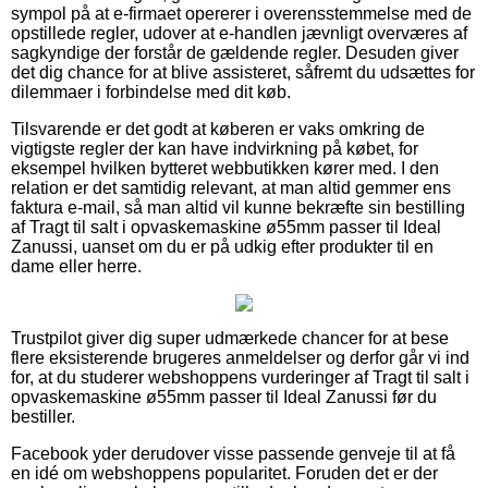
sympol på at e-firmaet opererer i overensstemmelse med de
opstillede regler, udover at e-handlen jævnligt overværes af
sagkyndige der forstår de gældende regler. Desuden giver
det dig chance for at blive assisteret, såfremt du udsættes for
dilemmaer i forbindelse med dit køb.
Tilsvarende er det godt at køberen er vaks omkring de
vigtigste regler der kan have indvirkning på købet, for
eksempel hvilken bytteret webbutikken kører med. I den
relation er det samtidig relevant, at man altid gemmer ens
faktura e-mail, så man altid vil kunne bekræfte sin bestilling
af Tragt til salt i opvaskemaskine ø55mm passer til Ideal
Zanussi, uanset om du er på udkig efter produkter til en
dame eller herre.
Trustpilot giver dig super udmærkede chancer for at bese
flere eksisterende brugeres anmeldelser og derfor går vi ind
for, at du studerer webshoppens vurderinger af Tragt til salt i
opvaskemaskine ø55mm passer til Ideal Zanussi før du
bestiller.
Facebook yder derudover visse passende genveje til at få
en idé om webshoppens popularitet. Foruden det er der