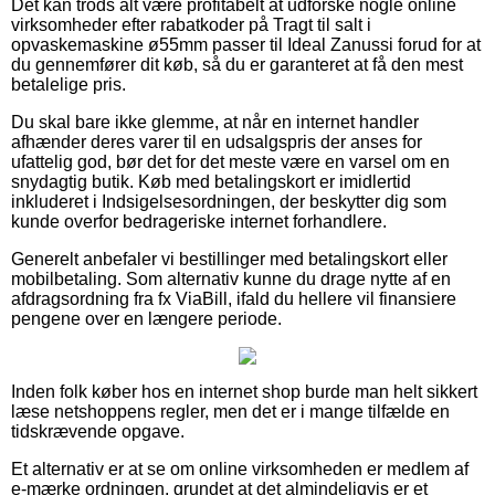
Det kan trods alt være profitabelt at udforske nogle online
virksomheder efter rabatkoder på Tragt til salt i
opvaskemaskine ø55mm passer til Ideal Zanussi forud for at
du gennemfører dit køb, så du er garanteret at få den mest
betalelige pris.
Du skal bare ikke glemme, at når en internet handler
afhænder deres varer til en udsalgspris der anses for
ufattelig god, bør det for det meste være en varsel om en
snydagtig butik. Køb med betalingskort er imidlertid
inkluderet i Indsigelsesordningen, der beskytter dig som
kunde overfor bedrageriske internet forhandlere.
Generelt anbefaler vi bestillinger med betalingskort eller
mobilbetaling. Som alternativ kunne du drage nytte af en
afdragsordning fra fx ViaBill, ifald du hellere vil finansiere
pengene over en længere periode.
Inden folk køber hos en internet shop burde man helt sikkert
læse netshoppens regler, men det er i mange tilfælde en
tidskrævende opgave.
Et alternativ er at se om online virksomheden er medlem af
e-mærke ordningen, grundet at det almindeligvis er et