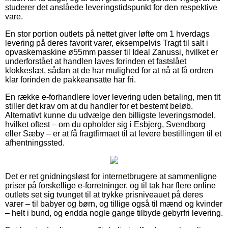
studerer det anslåede leveringstidspunkt for den respektive
vare.
En stor portion outlets på nettet giver løfte om 1 hverdags
levering på deres favorit varer, eksempelvis Tragt til salt i
opvaskemaskine ø55mm passer til Ideal Zanussi, hvilket er
underforstået at handlen laves forinden et fastslået
klokkeslæt, sådan at de har mulighed for at nå at få ordren
klar forinden de pakkeansatte har fri.
En række e-forhandlere lover levering uden betaling, men tit
stiller det krav om at du handler for et bestemt beløb.
Alternativt kunne du udvælge den billigste leveringsmodel,
hvilket oftest – om du opholder sig i Esbjerg, Svendborg
eller Sæby – er at få fragtfirmaet til at levere bestillingen til et
afhentningssted.
Det er ret gnidningsløst for internetbrugere at sammenligne
priser på forskellige e-forretninger, og til tak har flere online
outlets set sig tvunget til at trykke prisniveauet på deres
varer – til babyer og børn, og tillige også til mænd og kvinder
– helt i bund, og endda nogle gange tilbyde gebyrfri levering.