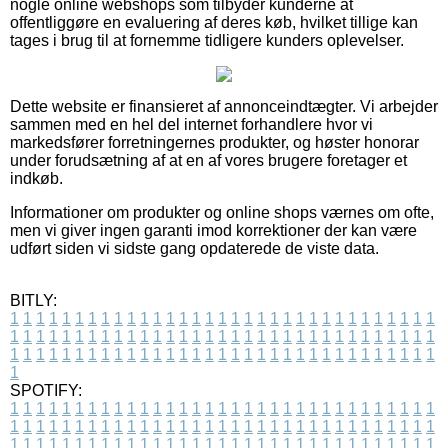
nogle online webshops som tilbyder kunderne at
offentliggøre en evaluering af deres køb, hvilket tillige kan
tages i brug til at fornemme tidligere kunders oplevelser.
Dette website er finansieret af annonceindtægter. Vi arbejder
sammen med en hel del internet forhandlere hvor vi
markedsfører forretningernes produkter, og høster honorar
under forudsætning af at en af vores brugere foretager et
indkøb.
Informationer om produkter og online shops værnes om ofte,
men vi giver ingen garanti imod korrektioner der kan være
udført siden vi sidste gang opdaterede de viste data.
BITLY:
1
1
1
1
1
1
1
1
1
1
1
1
1
1
1
1
1
1
1
1
1
1
1
1
1
1
1
1
1
1
1
1
1
1
1
1
1
1
1
1
1
1
1
1
1
1
1
1
1
1
1
1
1
1
1
1
1
1
1
1
1
1
1
1
1
1
1
1
1
1
1
1
1
1
1
1
1
1
1
1
1
1
1
1
1
1
1
1
1
1
1
1
1
1
1
1
1
1
1
1
SPOTIFY:
1
1
1
1
1
1
1
1
1
1
1
1
1
1
1
1
1
1
1
1
1
1
1
1
1
1
1
1
1
1
1
1
1
1
1
1
1
1
1
1
1
1
1
1
1
1
1
1
1
1
1
1
1
1
1
1
1
1
1
1
1
1
1
1
1
1
1
1
1
1
1
1
1
1
1
1
1
1
1
1
1
1
1
1
1
1
1
1
1
1
1
1
1
1
1
1
1
1
1