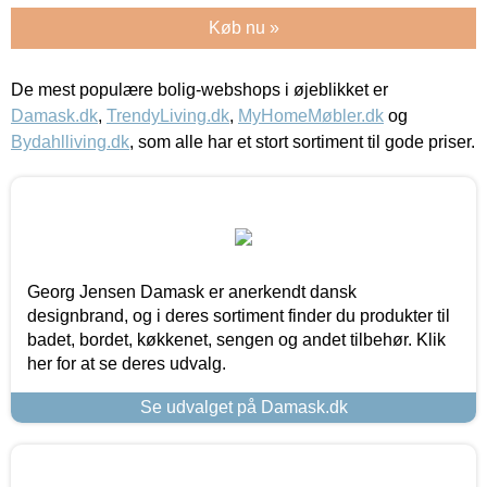
Køb nu »
De mest populære bolig-webshops i øjeblikket er
Damask.dk
,
TrendyLiving.dk
,
MyHomeMøbler.dk
og
Bydahlliving.dk
, som alle har et stort sortiment til gode priser.
Georg Jensen Damask er anerkendt dansk
designbrand, og i deres sortiment finder du produkter til
badet, bordet, køkkenet, sengen og andet tilbehør. Klik
her for at se deres udvalg.
Se udvalget på Damask.dk