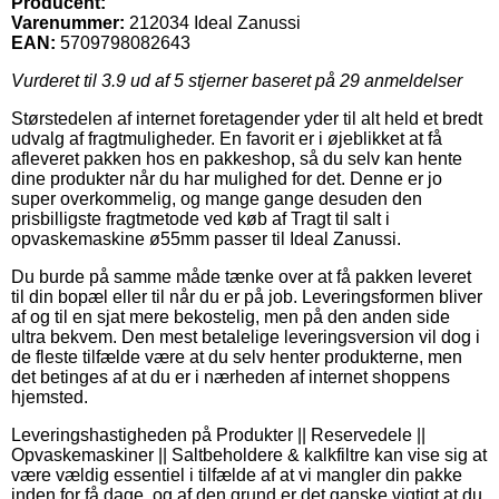
Producent:
Varenummer:
212034 Ideal Zanussi
EAN:
5709798082643
Vurderet til
3.9
ud af 5 stjerner baseret på
29
anmeldelser
Størstedelen af internet foretagender yder til alt held et bredt
udvalg af fragtmuligheder. En favorit er i øjeblikket at få
afleveret pakken hos en pakkeshop, så du selv kan hente
dine produkter når du har mulighed for det. Denne er jo
super overkommelig, og mange gange desuden den
prisbilligste fragtmetode ved køb af Tragt til salt i
opvaskemaskine ø55mm passer til Ideal Zanussi.
Du burde på samme måde tænke over at få pakken leveret
til din bopæl eller til når du er på job. Leveringsformen bliver
af og til en sjat mere bekostelig, men på den anden side
ultra bekvem. Den mest betalelige leveringsversion vil dog i
de fleste tilfælde være at du selv henter produkterne, men
det betinges af at du er i nærheden af internet shoppens
hjemsted.
Leveringshastigheden på Produkter || Reservedele ||
Opvaskemaskiner || Saltbeholdere & kalkfiltre kan vise sig at
være vældig essentiel i tilfælde af at vi mangler din pakke
inden for få dage, og af den grund er det ganske vigtigt at du