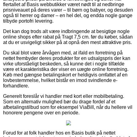
flertallet af Basis webbutikker været nødt til at nedbringe
prisniveauet på deres varer – til børn og babyer, og desuden
også til herrer og damer – en hel del, og endda nogle gange
tilbyde portofri levering.
Det kan dog trods alt være indbringende at besigtige nogle
online shops efter rabat på Tragt 7,5 cm. før du køber, sådan
at du er usvigeligt sikker på at opnå den mest attraktive pris.
Du skal blot være årvågen med, at ifald en forretning på
nettet frembyder deres produkter for en udsalgspris der kan
virke uforståeligt beskeden, så kunne det i nogle tilfælde
være et karakteristika der viser en uægte online forretning.
Køb med gængse betalingskort er heldigvis omfattet af en
lovbestemmelse, hvilket bistår en imod svindlende e-
forhandlere.
Generelt foreslår vi handler med kort eller mobilbetaling.
Som en alternativ mulighed bør du drage fordel af et
afbetalingstilbud som for eksempel ViaBill, når du hellere vil
honorere pengene over en periode.
Forud for at folk handler hos en Basis butik på nettet