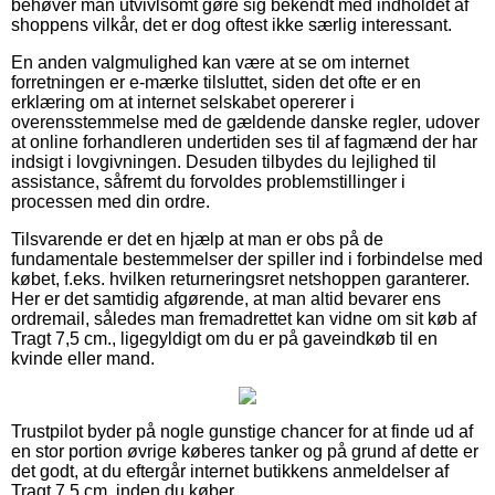
behøver man utvivlsomt gøre sig bekendt med indholdet af
shoppens vilkår, det er dog oftest ikke særlig interessant.
En anden valgmulighed kan være at se om internet
forretningen er e-mærke tilsluttet, siden det ofte er en
erklæring om at internet selskabet opererer i
overensstemmelse med de gældende danske regler, udover
at online forhandleren undertiden ses til af fagmænd der har
indsigt i lovgivningen. Desuden tilbydes du lejlighed til
assistance, såfremt du forvoldes problemstillinger i
processen med din ordre.
Tilsvarende er det en hjælp at man er obs på de
fundamentale bestemmelser der spiller ind i forbindelse med
købet, f.eks. hvilken returneringsret netshoppen garanterer.
Her er det samtidig afgørende, at man altid bevarer ens
ordremail, således man fremadrettet kan vidne om sit køb af
Tragt 7,5 cm., ligegyldigt om du er på gaveindkøb til en
kvinde eller mand.
Trustpilot byder på nogle gunstige chancer for at finde ud af
en stor portion øvrige køberes tanker og på grund af dette er
det godt, at du eftergår internet butikkens anmeldelser af
Tragt 7,5 cm. inden du køber.