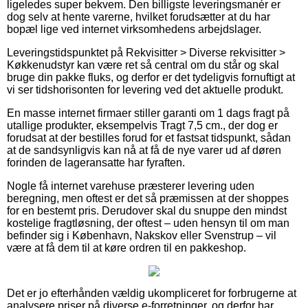
ligeledes super bekvem. Den billigste leveringsmanér er
dog selv at hente varerne, hvilket forudsætter at du har
bopæl lige ved internet virksomhedens arbejdslager.
Leveringstidspunktet på Rekvisitter > Diverse rekvisitter >
Køkkenudstyr kan være ret så central om du står og skal
bruge din pakke fluks, og derfor er det tydeligvis fornuftigt at
vi ser tidshorisonten for levering ved det aktuelle produkt.
En masse internet firmaer stiller garanti om 1 dags fragt på
utallige produkter, eksempelvis Tragt 7,5 cm., der dog er
forudsat at der bestilles forud for et fastsat tidspunkt, sådan
at de sandsynligvis kan nå at få de nye varer ud af døren
forinden de lageransatte har fyraften.
Nogle få internet varehuse præsterer levering uden
beregning, men oftest er det så præmissen at der shoppes
for en bestemt pris. Derudover skal du snuppe den mindst
kostelige fragtløsning, der oftest – uden hensyn til om man
befinder sig i København, Nakskov eller Svenstrup – vil
være at få dem til at køre ordren til en pakkeshop.
Det er jo efterhånden vældig ukompliceret for forbrugerne at
analysere priser på diverse e-forretninger, og derfor har