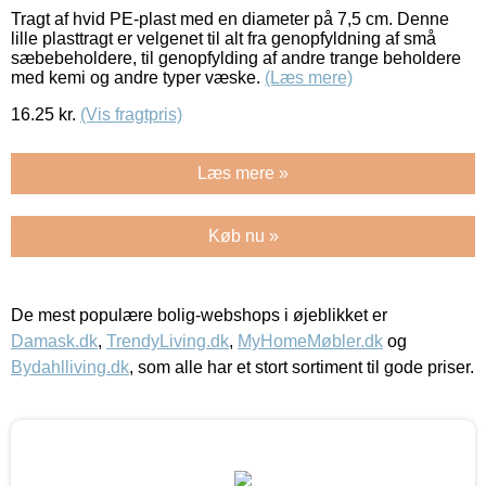
Tragt af hvid PE-plast med en diameter på 7,5 cm. Denne
lille plasttragt er velgenet til alt fra genopfyldning af små
sæbebeholdere, til genopfylding af andre trange beholdere
med kemi og andre typer væske.
(Læs mere)
16.25
kr.
(Vis fragtpris)
Læs mere »
Køb nu »
De mest populære bolig-webshops i øjeblikket er
Damask.dk
,
TrendyLiving.dk
,
MyHomeMøbler.dk
og
Bydahlliving.dk
, som alle har et stort sortiment til gode priser.