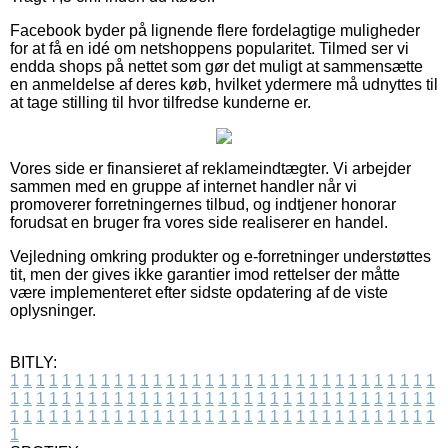
Facebook byder på lignende flere fordelagtige muligheder
for at få en idé om netshoppens popularitet. Tilmed ser vi
endda shops på nettet som gør det muligt at sammensætte
en anmeldelse af deres køb, hvilket ydermere må udnyttes til
at tage stilling til hvor tilfredse kunderne er.
Vores side er finansieret af reklameindtægter. Vi arbejder
sammen med en gruppe af internet handler når vi
promoverer forretningernes tilbud, og indtjener honorar
forudsat en bruger fra vores side realiserer en handel.
Vejledning omkring produkter og e-forretninger understøttes
tit, men der gives ikke garantier imod rettelser der måtte
være implementeret efter sidste opdatering af de viste
oplysninger.
BITLY:
1
1
1
1
1
1
1
1
1
1
1
1
1
1
1
1
1
1
1
1
1
1
1
1
1
1
1
1
1
1
1
1
1
1
1
1
1
1
1
1
1
1
1
1
1
1
1
1
1
1
1
1
1
1
1
1
1
1
1
1
1
1
1
1
1
1
1
1
1
1
1
1
1
1
1
1
1
1
1
1
1
1
1
1
1
1
1
1
1
1
1
1
1
1
1
1
1
1
1
1