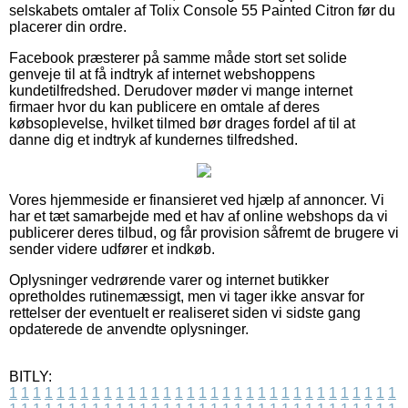
selskabets omtaler af Tolix Console 55 Painted Citron før du
placerer din ordre.
Facebook præsterer på samme måde stort set solide
genveje til at få indtryk af internet webshoppens
kundetilfredshed. Derudover møder vi mange internet
firmaer hvor du kan publicere en omtale af deres
købsoplevelse, hvilket tilmed bør drages fordel af til at
danne dig et indtryk af kundernes tilfredshed.
Vores hjemmeside er finansieret ved hjælp af annoncer. Vi
har et tæt samarbejde med et hav af online webshops da vi
publicerer deres tilbud, og får provision såfremt de brugere vi
sender videre udfører et indkøb.
Oplysninger vedrørende varer og internet butikker
opretholdes rutinemæssigt, men vi tager ikke ansvar for
rettelser der eventuelt er realiseret siden vi sidste gang
opdaterede de anvendte oplysninger.
BITLY:
1
1
1
1
1
1
1
1
1
1
1
1
1
1
1
1
1
1
1
1
1
1
1
1
1
1
1
1
1
1
1
1
1