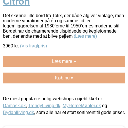
Citron
Det skønne lille bord fra Tolix, der både afgiver vintage, men
moderne vibrationer på én og samme tid, er
legemliggørelsen af 1930’erne til 1950’ernes moderne stil.
Bordet har de charmerende tilspidsede og kegleformede
ben, der endte med at blive pejlem
(Læs mere)
3960
kr.
(Vis fragtpris)
Læs mere »
Køb nu »
De mest populære bolig-webshops i øjeblikket er
Damask.dk
,
TrendyLiving.dk
,
MyHomeMøbler.dk
og
Bydahlliving.dk
, som alle har et stort sortiment til gode priser.