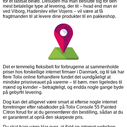
for et fastsat beløb. Desuden må man beslutte sig for den
mest betalelige type af levering, der tit – hvad end man er
ved Viborg, Haderslev eller Vojens – vil være at få
fragtmanden til at levere dine produkter til en pakkeshop.
Det er temmelig fleksibelt for forbrugerne at sammenholde
priser hos forskellige internet firmaer i Danmark, og til tak har
flere Tolix online forhandlere fundet det uundgåeligt at
mindske prisniveauet på varerne – til børn, men ligeledes til
mænd og kvinder – betragteligt, og endda nogle gange byde
på gebyrfri levering.
Dog kan det alligevel være smart at efterse nogle internet
forretninger efter rabatkoder på Tolix Console 55 Painted
Citron forud for at du gennemfører din bestilling, sådan at du
er garanteret at opnå den skarpeste pris.
Du skal bare være klar over, at ifald en internet webshop