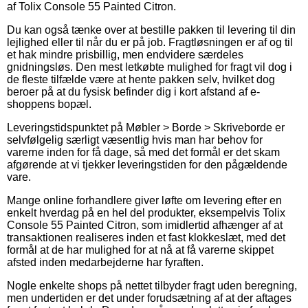
af Tolix Console 55 Painted Citron.
Du kan også tænke over at bestille pakken til levering til din
lejlighed eller til når du er på job. Fragtløsningen er af og til
et hak mindre prisbillig, men endvidere særdeles
gnidningsløs. Den mest letkøbte mulighed for fragt vil dog i
de fleste tilfælde være at hente pakken selv, hvilket dog
beroer på at du fysisk befinder dig i kort afstand af e-
shoppens bopæl.
Leveringstidspunktet på Møbler > Borde > Skriveborde er
selvfølgelig særligt væsentlig hvis man har behov for
varerne inden for få dage, så med det formål er det skam
afgørende at vi tjekker leveringstiden for den pågældende
vare.
Mange online forhandlere giver løfte om levering efter en
enkelt hverdag på en hel del produkter, eksempelvis Tolix
Console 55 Painted Citron, som imidlertid afhænger af at
transaktionen realiseres inden et fast klokkeslæt, med det
formål at de har mulighed for at nå at få varerne skippet
afsted inden medarbejderne har fyraften.
Nogle enkelte shops på nettet tilbyder fragt uden beregning,
men undertiden er det under forudsætning af at der aftages