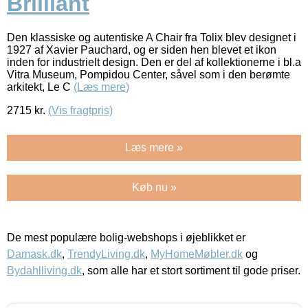
Brilliant
Den klassiske og autentiske A Chair fra Tolix blev designet i
1927 af Xavier Pauchard, og er siden hen blevet et ikon
inden for industrielt design. Den er del af kollektionerne i bl.a
Vitra Museum, Pompidou Center, såvel som i den berømte
arkitekt, Le C
(Læs mere)
2715
kr.
(Vis fragtpris)
Læs mere »
Køb nu »
De mest populære bolig-webshops i øjeblikket er
Damask.dk
,
TrendyLiving.dk
,
MyHomeMøbler.dk
og
Bydahlliving.dk
, som alle har et stort sortiment til gode priser.