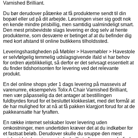
Varnished Brilliant.
Du bør derudover påtænke at få produkterne sendt til din
bopæl eller ud på dit arbejde. Løsningen viser sig godt nok
en kende mindre prisbillig, men samtidig ualmindeligt smart.
Den mest prisbevidste slags levering er dog selv at hente
produkterne, som desværre er betinget af at du befinder dig
med kort afstand til online butikkens tilholdssted.
Leveringshastigheden på Møbler > Havemøbler > Havestole
er selvfølgelig temmelig udslagsgivende ifald vi har behov
for ordren øjeblikkeligt, så derfor er det selvsagt essentielt at
du finder tidshorisonten for levering ved det relevante
produkt.
En del online shops yder 1 dags levering på massevis af
varenumre, eksempelvis Tolix A Chair Varnished Brilliant,
men vær påpasselig da det antager at bestillingen
fuldbyrdes forud for et besluttet klokkeslæt, med det formål at
de har mulighed for at nå at få pakken klargjort forud for at de
pakkeansatte har fyraften.
En række internet selskaber lover levering uden
omkostninger, men undertiden kræver det at du indkøber for
et fastsat beløb. Derudover skulle du snuppe den mest