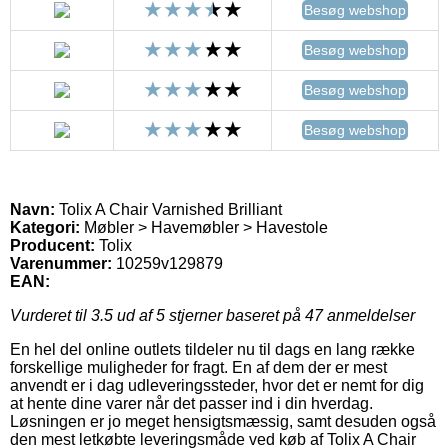
Besøg webshop
Besøg webshop
Besøg webshop
Besøg webshop
Navn:
Tolix A Chair Varnished Brilliant
Kategori:
Møbler > Havemøbler > Havestole
Producent:
Tolix
Varenummer:
10259v129879
EAN:
Vurderet til
3.5
ud af 5 stjerner baseret på
47
anmeldelser
En hel del online outlets tildeler nu til dags en lang række
forskellige muligheder for fragt. En af dem der er mest
anvendt er i dag udleveringssteder, hvor det er nemt for dig
at hente dine varer når det passer ind i din hverdag.
Løsningen er jo meget hensigtsmæssig, samt desuden også
den mest letkøbte leveringsmåde ved køb af Tolix A Chair