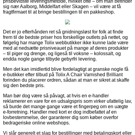
prisbevidste leveringsmetode, hvilket ofte – om man befinder
sig nær Aalborg, Middelfart eller Skagen – vil være at få
fragtfirmaet til at bringe bestillingen til en pakkeshop.
Det er jo efterhånden ret så gnidningsløst for folk at finde
frem til de bedste priser hos forskellige outlets på nettet, og
følgelig har mange Tolix webbutikker ikke kunne lade være
med at nedsætte prisniveauet på mange af deres produkter
– til piger og drenge, og ligeså til voksne – kolossalt, og
endda nogle gange tilbyde gebyrfri levering.
Men det kan imidlertid blive fordelagtigt at granske nogle få
e-butikker efter tilbud på Tolix A Chair Varnished Brilliant
forinden du placerer ordren, sådan at man er sikret at skaffe
sig den bedste pris.
Man bør dog være så påvagt, at hvis en e-handler
reklamerer en vare for en udsalgspris som virker ufattelig lav,
så burde det mange gange være et fingerpeg om en uægte
e-forretning. Handler med kort er dog indbefattet af en
lovbestemmelse, der garanterer dig som køber overfor
bedrageriske online webshops.
Vi slår generelt et slag for bestillinger med betalingskort eller