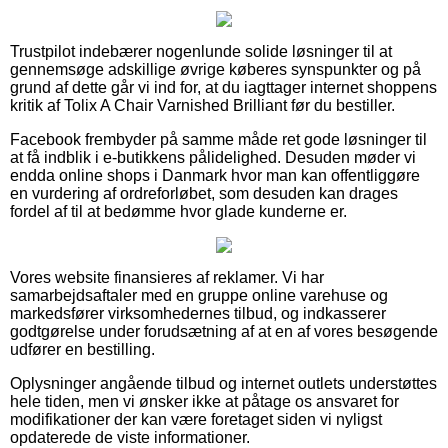
Trustpilot indebærer nogenlunde solide løsninger til at
gennemsøge adskillige øvrige køberes synspunkter og på
grund af dette går vi ind for, at du iagttager internet shoppens
kritik af Tolix A Chair Varnished Brilliant før du bestiller.
Facebook frembyder på samme måde ret gode løsninger til
at få indblik i e-butikkens pålidelighed. Desuden møder vi
endda online shops i Danmark hvor man kan offentliggøre
en vurdering af ordreforløbet, som desuden kan drages
fordel af til at bedømme hvor glade kunderne er.
Vores website finansieres af reklamer. Vi har
samarbejdsaftaler med en gruppe online varehuse og
markedsfører virksomhedernes tilbud, og indkasserer
godtgørelse under forudsætning af at en af vores besøgende
udfører en bestilling.
Oplysninger angående tilbud og internet outlets understøttes
hele tiden, men vi ønsker ikke at påtage os ansvaret for
modifikationer der kan være foretaget siden vi nyligst
opdaterede de viste informationer.