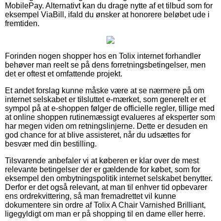
MobilePay. Alternativt kan du drage nytte af et tilbud som for
eksempel ViaBill, ifald du ønsker at honorere beløbet ude i
fremtiden.
Forinden nogen shopper hos en Tolix internet forhandler
behøver man reelt se på dens forretningsbetingelser, men
det er oftest et omfattende projekt.
Et andet forslag kunne måske være at se nærmere på om
internet selskabet er tilsluttet e-mærket, som generelt er et
sympol på at e-shoppen følger de officielle regler, tillige med
at online shoppen rutinemæssigt evalueres af eksperter som
har megen viden om retningslinjerne. Dette er desuden en
god chance for at blive assisteret, når du udsættes for
besvær med din bestilling.
Tilsvarende anbefaler vi at køberen er klar over de mest
relevante betingelser der er gældende for købet, som for
eksempel den ombytningspolitik internet selskabet benytter.
Derfor er det også relevant, at man til enhver tid opbevarer
ens ordrekvittering, så man fremadrettet vil kunne
dokumentere sin ordre af Tolix A Chair Varnished Brilliant,
ligegyldigt om man er på shopping til en dame eller herre.