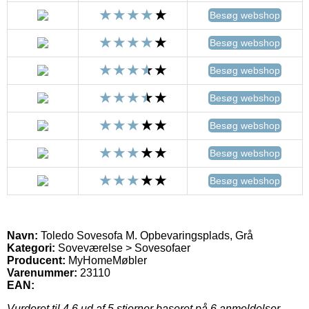
Besøg webshop
Besøg webshop
Besøg webshop
Besøg webshop
Besøg webshop
Besøg webshop
Besøg webshop
Navn:
Toledo Sovesofa M. Opbevaringsplads, Grå
Kategori:
Soveværelse > Sovesofaer
Producent:
MyHomeMøbler
Varenummer:
23110
EAN:
Vurderet til
4.6
ud af 5 stjerner baseret på
6
anmeldelser