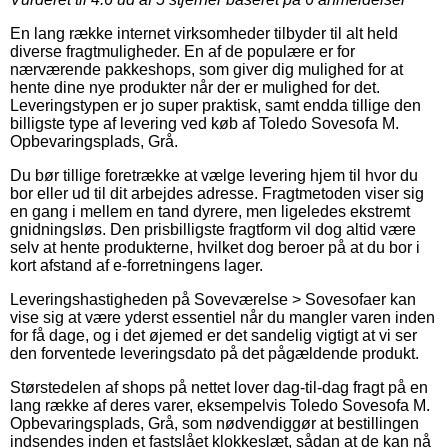
En lang række internet virksomheder tilbyder til alt held
diverse fragtmuligheder. En af de populære er for
nærværende pakkeshops, som giver dig mulighed for at
hente dine nye produkter når der er mulighed for det.
Leveringstypen er jo super praktisk, samt endda tillige den
billigste type af levering ved køb af Toledo Sovesofa M.
Opbevaringsplads, Grå.
Du bør tillige foretrække at vælge levering hjem til hvor du
bor eller ud til dit arbejdes adresse. Fragtmetoden viser sig
en gang i mellem en tand dyrere, men ligeledes ekstremt
gnidningsløs. Den prisbilligste fragtform vil dog altid være
selv at hente produkterne, hvilket dog beroer på at du bor i
kort afstand af e-forretningens lager.
Leveringshastigheden på Soveværelse > Sovesofaer kan
vise sig at være yderst essentiel når du mangler varen inden
for få dage, og i det øjemed er det sandelig vigtigt at vi ser
den forventede leveringsdato på det pågældende produkt.
Størstedelen af shops på nettet lover dag-til-dag fragt på en
lang række af deres varer, eksempelvis Toledo Sovesofa M.
Opbevaringsplads, Grå, som nødvendiggør at bestillingen
indsendes inden et fastslået klokkeslæt, sådan at de kan nå