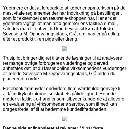
Ydermere er det at foretrække at køber er opmærksom på de
mest vitale reglementer der har indvirkning på bestillingen,
som for eksempel den returret e-shoppen har. Her er det
ydermere vigtigt, at man altid gemmer ens faktura e-mail,
således man til enhver tid kan bevise sit køb af Toledo
Sovesofa M. Opbevaringsplads, Grå, om man er på udkig
efter et produkt til en pige eller dreng.
Trustpilot bringer dig ret tiltalende løsninger til at analysere
ret mange øvrige forbrugeres vurderinger og derved
anbefales det, at du læser online virksomhedens vurderinger
af Toledo Sovesofa M. Opbevaringsplads, Grå inden du
placerer din ordre.
Facebook frembyder endvidere flere værdifulde genveje til
at få indtryk af internet selskabets pålidelighed. Herinde
møder vi faktisk e-handler som tilbyder kunderne at aflevere
en evaluering af virksomhedens service, som tilmed kan
drages fordel af til at bedømme kundetilfredsheden.
Denne side er finansieret af reklamer. Vi har faste