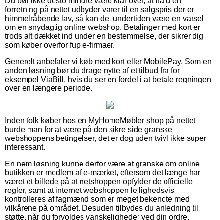
Du bør ikke desto mindre være klar over, at ifald en
forretning på nettet udbyder varer til en salgspris der er
himmelråbende lav, så kan det undertiden være en varsel
om en snydagtig online webshop. Betalinger med kort er
trods alt dækket ind under en bestemmelse, der sikrer dig
som køber overfor fup e-firmaer.
Generelt anbefaler vi køb med kort eller MobilePay. Som en
anden løsning bør du drage nytte af et tilbud fra for
eksempel ViaBill, hvis du ser en fordel i at betale regningen
over en længere periode.
Inden folk køber hos en MyHomeMøbler shop på nettet
burde man for at være på den sikre side granske
webshoppens betingelser, det er dog uden tvivl ikke super
interessant.
En nem løsning kunne derfor være at granske om online
butikken er medlem af e-mærket, eftersom det længe har
været et billede på at netshoppen opfylder de officielle
regler, samt at internet webshoppen lejlighedsvis
kontrolleres af fagmænd som er meget bekendte med
vilkårene på området. Desuden tilbydes du anledning til
støtte, når du forvoldes vanskeligheder ved din ordre.