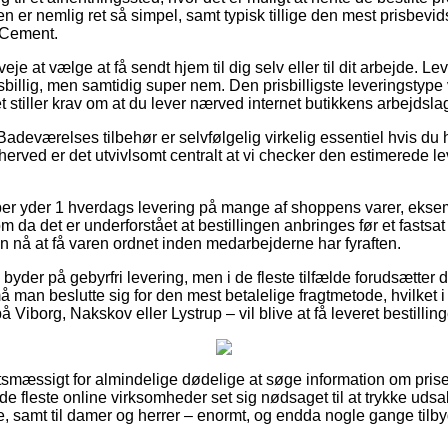
n er nemlig ret så simpel, samt typisk tillige den mest prisbevi
, Cement.
eje at vælge at få sendt hjem til dig selv eller til dit arbejde. Le
billig, men samtidig super nem. Den prisbilligste leveringstype v
t stiller krav om at du lever nærved internet butikkens arbejdsla
adeværelses tilbehør er selvfølgelig virkelig essentiel hvis du 
 herved er det utvivlsomt centralt at vi checker den estimerede le
r yder 1 hverdags levering på mange af shoppens varer, eksemp
da det er underforstået at bestillingen anbringes før et fastsa
n nå at få varen ordnet inden medarbejderne har fyraften.
der på gebyrfri levering, men i de fleste tilfælde forudsætter d
å man beslutte sig for den mest betalelige fragtmetode, hvilket 
å Viborg, Nakskov eller Lystrup – vil blive at få leveret bestilling
gtsmæssigt for almindelige dødelige at søge information om priser
de fleste online virksomheder set sig nødsaget til at trykke uds
ge, samt til damer og herrer – enormt, og endda nogle gange tilb