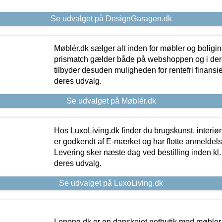
Se udvalget på DesignGaragen.dk
Møblér.dk sælger alt inden for møbler og boligi
prismatch gælder både på webshoppen og i dere
tilbyder desuden muligheden for rentefri finansier
deres udvalg.
Se udvalget på Møblér.dk
Hos LuxoLiving.dk finder du brugskunst, interiør
er godkendt af E-mærket og har flotte anmeldelse
Levering sker næste dag ved bestilling inden kl. 1
deres udvalg.
Se udvalget på LuxoLiving.dk
Lepong.dk er en danskejet netbutik med møbler o