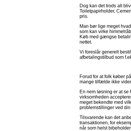
Dog kan det trods alt bliv
Toiletpapirholder, Cemen
pris.
Man bør lige meget hvad i
som kan virke himmelråb
Køb med gængse betalings
nettet.
Vi foreslår generelt bes
afbetalingstilbud som f.ek
Forud for at folk køber p
mange tilfælde ikke vider
En nem løsning er at se h
virksomheden accepterer 
meget bekendte med vilkår
problemstillinger ved din
Tilsvarende kan det anbe
transaktionen, for eksempe
når som helst bibeholder 