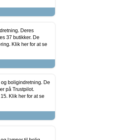
ndretning. Deres
s 37 butikker. De
ing. Klik her for at se
 og boligindretning. De
r på Trustpilot.
5. Klik her for at se
g lamper til bolig,