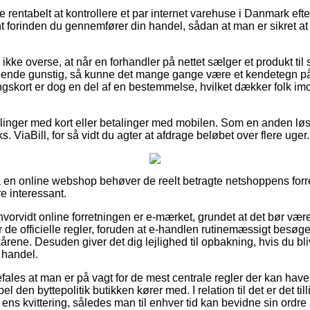
e rentabelt at kontrollere et par internet varehuse i Danmark efte
t forinden du gennemfører din handel, sådan at man er sikret a
kke overse, at når en forhandler på nettet sælger et produkt til 
ende gunstig, så kunne det mange gange være et kendetegn på
kort er dog en del af en bestemmelse, hvilket dækker folk imod
tillinger med kort eller betalinger med mobilen. Som en anden lø
s. ViaBill, for så vidt du agter at afdrage beløbet over flere uger.
å en online webshop behøver de reelt betragte netshoppens forret
e interessant.
vorvidt online forretningen er e-mærket, grundet at det bør være 
de officielle regler, foruden at e-handlen rutinemæssigt besøge
ene. Desuden giver det dig lejlighed til opbakning, hvis du bli
 handel.
fales at man er på vagt for de mest centrale regler der kan have
l den byttepolitik butikken kører med. I relation til det er det til
ens kvittering, således man til enhver tid kan bevidne sin ordre 