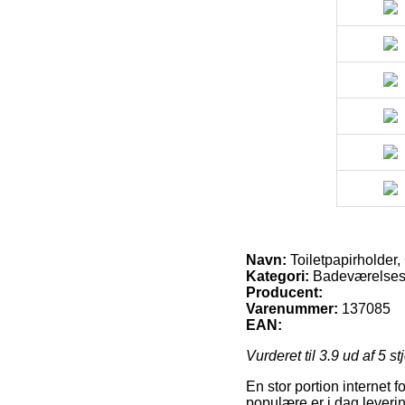
Navn:
Toiletpapirholder
Kategori:
Badeværelses 
Producent:
Varenummer:
137085
EAN:
Vurderet til
3.9
ud af 5 st
En stor portion internet 
populære er i dag leverin