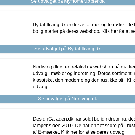
Se udvalget på MyHomeMøbler.dk
Bydahlliving.dk er drevet af mor og to døtre. De h
boliginteriør på deres webshop. Klik her for at s
Se udvalget på Bydahlliving.dk
Norliving.dk er en relativt ny webshop på markede
udvalg i møbler og indretning. Deres sortiment
klassiske, den moderne og den rustikke stil. Klik
udvalg.
Se udvalget på Norliving.dk
DesignGaragen.dk har solgt boligindretning, d
lamper siden 2010. De har en flot score på Trustpi
af E-mærket. Klik her for at se deres udvalg.