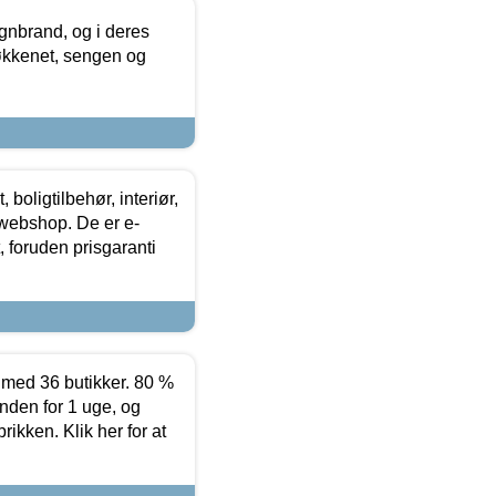
nbrand, og i deres
køkkenet, sengen og
boligtilbehør, interiør,
 webshop. De er e-
 foruden prisgaranti
ed 36 butikker. 80 %
nden for 1 uge, og
ikken. Klik her for at