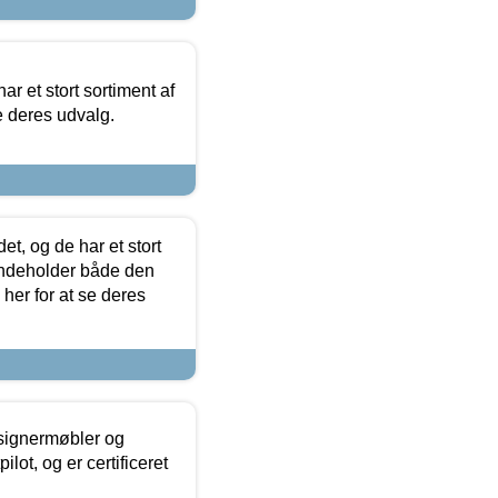
ar et stort sortiment af
e deres udvalg.
t, og de har et stort
 indeholder både den
 her for at se deres
esignermøbler og
lot, og er certificeret