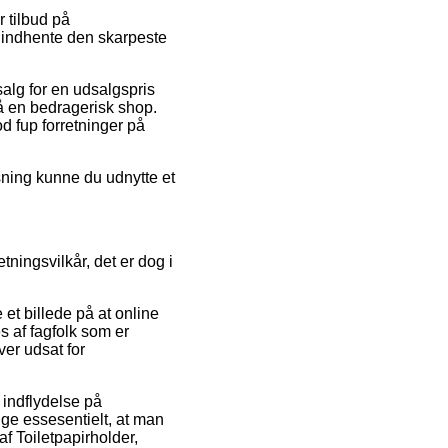
r tilbud på
t indhente den skarpeste
salg for en udsalgspris
 en bedragerisk shop.
 fup forretninger på
sning kunne du udnytte et
ningsvilkår, det er dog i
et billede på at online
s af fagfolk som er
ver udsat for
 indflydelse på
lige essesentielt, at man
af Toiletpapirholder,