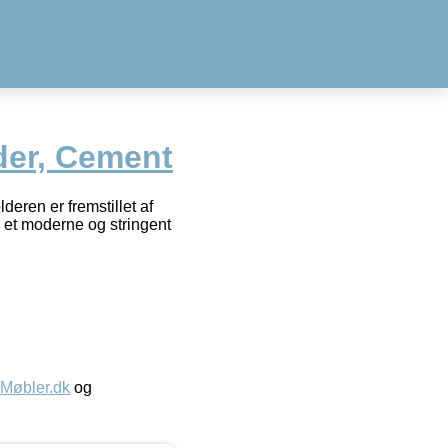
der, Cement
deren er fremstillet af
l et moderne og stringent
øbler.dk
og