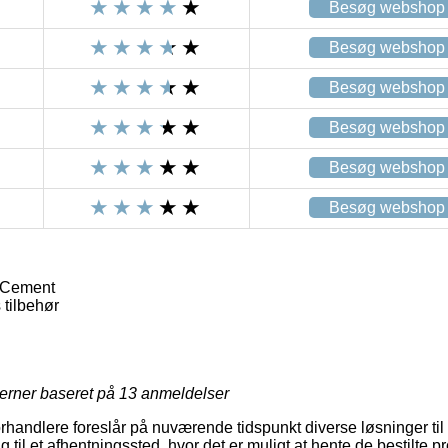
Besøg webshop
Besøg webshop
Besøg webshop
Besøg webshop
Besøg webshop
Besøg webshop
, Cement
tilbehør
jerner baseret på
13
anmeldelser
forhandlere foreslår på nuværende tidspunkt diverse løsninger til
g til et afhentningssted, hvor det er muligt at hente de bestilte 