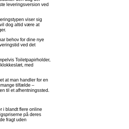
dste leveringsversion ved
veringstypen viser sig
il dog altid være at
ger.
har behov for dine nye
veringstid ved det
elvis Toiletpapirholder,
t klokkeslæt, med
et at man handler for en
i mange tilfælde –
en til et afhentningssted.
 i blandt flere online
algspriserne på deres
yde fragt uden