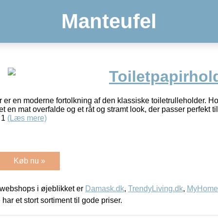
Manteufel
Toiletpapirhol
r en moderne fortolkning af den klassiske toiletrulleholder. Hol
t en mat overfalde og et råt og stramt look, der passer perfekt ti
 1
(Læs mere)
Køb nu »
webshops i øjeblikket er
Damask.dk
,
TrendyLiving.dk
,
MyHomeM
 har et stort sortiment til gode priser.