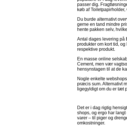
passer dig. Fragtløsninge
køb af Toiletpapirholder
Du burde alternativt overv
gerne en tand mindre pris
hente pakken selv, hvilke
Antal dages levering på B
produkter om kort tid, og
respektive produkt.
En masse online selskabe
Cement, men vær vagtsom 
hensynstagen til at de ka
Nogle enkelte webshops by
præcis sum. Alternativt m
ligegyldigt om du er tæt p
Det er i dag rigtig hensi
shops, og ergo har langt 
varer – til piger og dren
omkostninger.