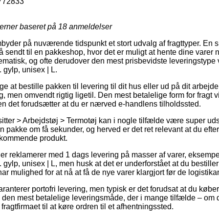
772833
jerner baseret på
18
anmeldelser
yder på nuværende tidspunkt et stort udvalg af fragttyper. En s
 sendt til en pakkeshop, hvor det er muligt at hente dine varer 
blematisk, og ofte derudover den mest prisbevidste leveringsty
 gylp, unisex | L.
at bestille pakken til levering til dit hus eller ud på dit arbejd
g, men omvendt rigtig ligetil. Den mest betalelige form for fragt v
en det forudsætter at du er nærved e-handlens tilholdssted.
tter > Arbejdstøj > Termotøj kan i nogle tilfælde være super uds
din pakke om få sekunder, og herved er det ret relevant at du eft
edkommende produkt.
nger reklamerer med 1 dags levering på masser af varer, eksem
gylp, unisex | L, men husk at det er underforstået at du bestiller 
r mulighed for at nå at få de nye varer klargjort før de logistikan
ranterer portofri levering, men typisk er det forudsat at du køber
e den mest betalelige leveringsmåde, der i mange tilfælde – om
 fragtfirmaet til at køre ordren til et afhentningssted.