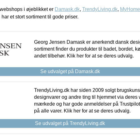
webshops i øjeblikket er
Damask.dk
,
TrendyLiving.dk
,
MyHomeM
 har et stort sortiment til gode priser.
Georg Jensen Damask er anerkendt dansk desig
sortiment finder du produkter til badet, bordet, 
andet tilbehør. Klik her for at se deres udvalg.
Se udvalget på Damask.dk
TrendyLiving.dk har siden 2009 solgt brugskunst, 
designvarer og andre ting til hjemmet via deres
mærkede og har gode anmeldelser på Trustpilot,
på alle varer. Klik her for at se deres udvalg.
Se udvalget på TrendyLiving.dk