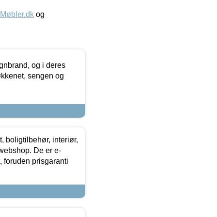
øbler.dk
og
nbrand, og i deres
køkkenet, sengen og
boligtilbehør, interiør,
 webshop. De er e-
 foruden prisgaranti