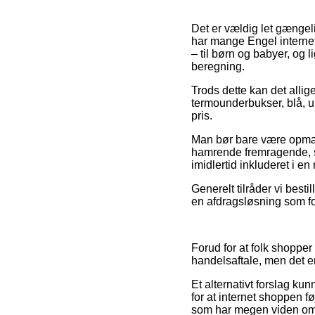
Det er vældig let gængel
har mange Engel internet
– til børn og babyer, og 
beregning.
Trods dette kan det allig
termounderbukser, blå, u.
pris.
Man bør bare være opmærks
hamrende fremragende, så
imidlertid inkluderet i en
Generelt tilråder vi best
en afdragsløsning som for
Forud for at folk shoppe
handelsaftale, men det er
Et alternativt forslag kun
for at internet shoppen 
som har megen viden om v