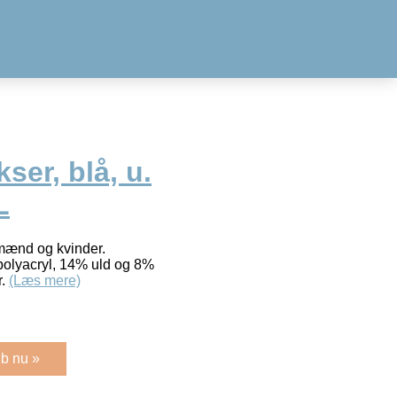
er, blå, u.
L
mænd og kvinder.
polyacryl, 14% uld og 8%
r.
(Læs mere)
b nu »