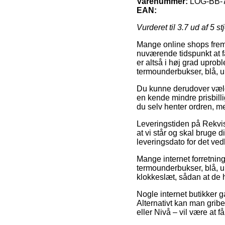
Varenummer:
LOG-BB-
EAN:
Vurderet til
3.7
ud af 5 st
Mange online shops fremb
nuværende tidspunkt at få
er altså i høj grad upro
termounderbukser, blå, u.
Du kunne derudover vælge 
en kende mindre prisbilli
du selv henter ordren, m
Leveringstiden på Rekvisi
at vi står og skal bruge 
leveringsdato for det v
Mange internet forretni
termounderbukser, blå, u. 
klokkeslæt, sådan at de ha
Nogle internet butikker ga
Alternativt kan man grib
eller Nivå – vil være at få