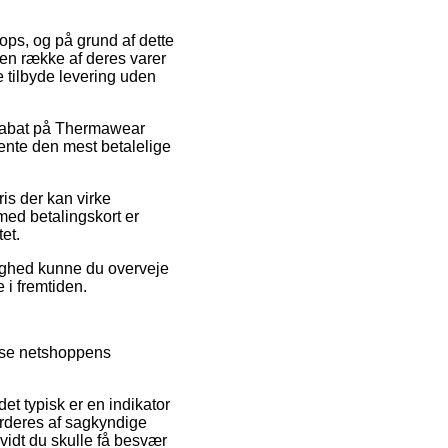
ops, og på grund af dette
 en række af deres varer
e tilbyde levering uden
r rabat på Thermawear
hente den mest betalelige
is der kan virke
med betalingskort er
et.
ulighed kunne du overveje
 i fremtiden.
emse netshoppens
det typisk er en indikator
urderes af sagkyndige
vidt du skulle få besvær