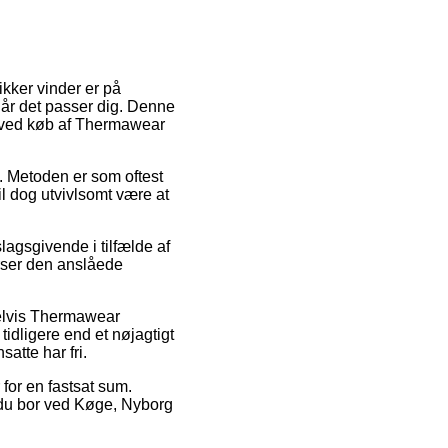
ikker vinder er på
når det passer dig. Denne
pe ved køb af Thermawear
e. Metoden er som oftest
il dog utvivlsomt være at
lagsgivende i tilfælde af
erser den anslåede
pelvis Thermawear
tidligere end et nøjagtigt
satte har fri.
 for en fastsat sum.
 du bor ved Køge, Nyborg