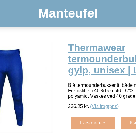
Manteufel
Thermawear
termounderbuks
gylp, unisex | 
Blå termounderbukser til både 
Fremstillet i 46% bomuld, 32% 
polyamid. Vaskes ved 40 grade
236.25
kr.
(Vis fragtpris)
Læs mere »
Kø