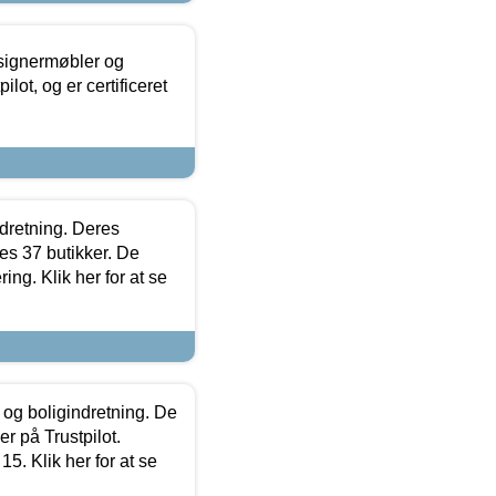
esignermøbler og
lot, og er certificeret
ndretning. Deres
s 37 butikker. De
ing. Klik her for at se
 og boligindretning. De
r på Trustpilot.
5. Klik her for at se