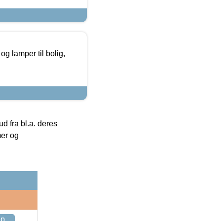
g lamper til bolig,
 fra bl.a. deres
mer og
op