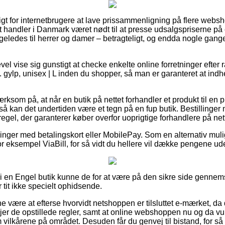
igt for internetbrugere at lave prissammenligning på flere websh
 handler i Danmark været nødt til at presse udsalgspriserne på
ligeledes til herrer og damer – betragteligt, og endda nogle gang
evel vise sig gunstigt at checke enkelte online forretninger efte
 gylp, unisex | L inden du shopper, så man er garanteret at ind
om på, at når en butik på nettet forhandler et produkt til en pr
 kan det undertiden være et tegn på en fup butik. Bestillinger 
 regel, der garanterer køber overfor uoprigtige forhandlere på nett
illinger med betalingskort eller MobilePay. Som en alternativ m
 eksempel ViaBill, for så vidt du hellere vil dække pengene ude
r i en Engel butik kunne de for at være på den sikre side genn
 tit ikke specielt ophidsende.
ne være at efterse hvorvidt netshoppen er tilsluttet e-mærket, da 
føjer de opstillede regler, samt at online webshoppen nu og da v
ilkårene på området. Desuden får du genvej til bistand, for så 