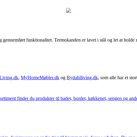
ennemført funktionalitet. Termokanden er lavet i stål og let at holde r
Living.dk
,
MyHomeMøbler.dk
og
Bydahlliving.dk
, som alle har et stor
iment finder du produkter til badet, bordet, køkkenet, sengen og andet 