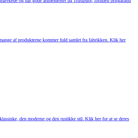
e-mærkede og har gode anmeldelser på Trustpilot, foruden prisgaranti
nge af produkterne kommer fuld samlet fra fabrikken. Klik her
lassiske, den moderne og den rustikke stil. Klik her for at se deres