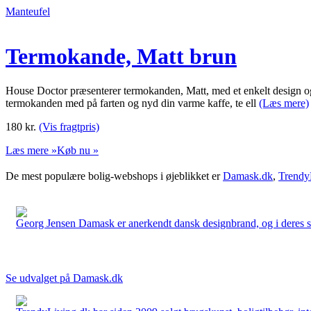
Manteufel
Termokande, Matt brun
House Doctor præsenterer termokanden, Matt, med et enkelt design og g
termokanden med på farten og nyd din varme kaffe, te ell
(Læs mere)
180
kr.
(Vis fragtpris)
Læs mere »
Køb nu »
De mest populære bolig-webshops i øjeblikket er
Damask.dk
,
Trendy
Georg Jensen Damask er anerkendt dansk designbrand, og i deres sort
Se udvalget på Damask.dk