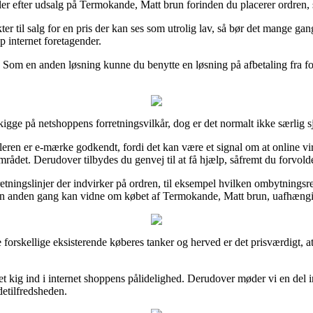
 efter udsalg på Termokande, Matt brun forinden du placerer ordren, så d
ter til salg for en pris der kan ses som utrolig lav, så bør det mange gan
p internet foretagender.
n. Som en anden løsning kunne du benytte en løsning på afbetaling fra fo
gge på netshoppens forretningsvilkår, dog er det normalt ikke særlig s
eren er e-mærke godkendt, fordi det kan være et signal om at online v
rådet. Derudover tilbydes du genvej til at få hjælp, såfremt du forvolde
ningslinjer der indvirker på ordren, til eksempel hvilken ombytningsrett
n en anden gang kan vidne om købet af Termokande, Matt brun, uafhængig
e forskellige eksisterende køberes tanker og herved er det prisværdigt,
t kig ind i internet shoppens pålidelighed. Derudover møder vi en del in
detilfredsheden.