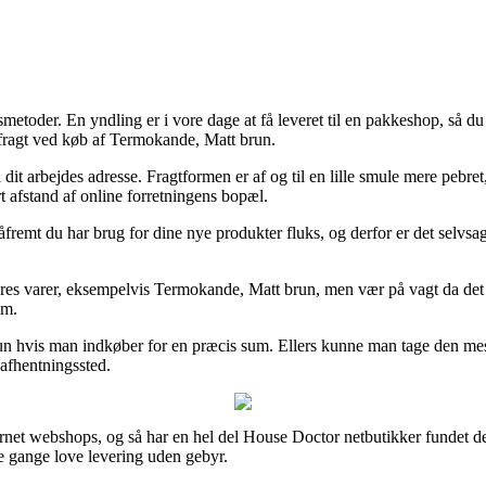
ingsmetoder. En yndling er i vore dage at få leveret til en pakkeshop, så
r fragt ved køb af Termokande, Matt brun.
 dit arbejdes adresse. Fragtformen er af og til en lille smule mere pebre
t afstand af online forretningens bopæl.
fremt du har brug for dine nye produkter fluks, og derfor er det selvsa
es varer, eksempelvis Termokande, Matt brun, men vær på vagt da det be
em.
 kun hvis man indkøber for en præcis sum. Ellers kunne man tage den mest
 afhentningssted.
nternet webshops, og så har en hel del House Doctor netbutikker fundet 
gle gange love levering uden gebyr.