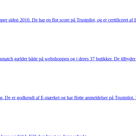
 siden 2010. De har en flot score på Trustpilot, og er certificeret af 
smatch gælder både på webshoppen og i deres 37 butikker. De tilbyder d
. De er godkendt af E-mærket og har flotte anmeldelser på Trustpilot. L