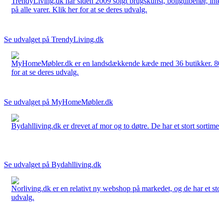
TrendyLiving.dk har siden 2009 solgt brugskunst, boligtilbehør, int
på alle varer. Klik her for at se deres udvalg.
Se udvalget på TrendyLiving.dk
MyHomeMøbler.dk er en landsdækkende kæde med 36 butikker. 80 % 
for at se deres udvalg.
Se udvalget på MyHomeMøbler.dk
Bydahlliving.dk er drevet af mor og to døtre. De har et stort sortime
Se udvalget på Bydahlliving.dk
Norliving.dk er en relativt ny webshop på markedet, og de har et sto
udvalg.