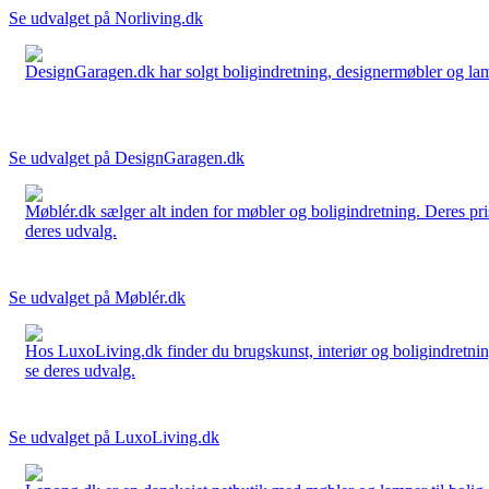
Se udvalget på Norliving.dk
DesignGaragen.dk har solgt boligindretning, designermøbler og lamper
Se udvalget på DesignGaragen.dk
Møblér.dk sælger alt inden for møbler og boligindretning. Deres pri
deres udvalg.
Se udvalget på Møblér.dk
Hos LuxoLiving.dk finder du brugskunst, interiør og boligindretning
se deres udvalg.
Se udvalget på LuxoLiving.dk