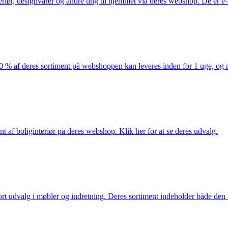
eriør, designvarer og andre ting til hjemmet via deres webshop. De er 
af deres sortiment på webshoppen kan leveres inden for 1 uge, og ma
nt af boliginteriør på deres webshop. Klik her for at se deres udvalg.
rt udvalg i møbler og indretning. Deres sortiment indeholder både den k