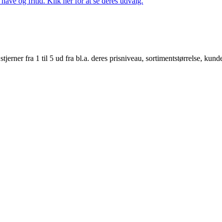
ave og fritid. Klik her for at se deres udvalg.
er fra 1 til 5 ud fra bl.a. deres prisniveau, sortimentstørrelse, kunde