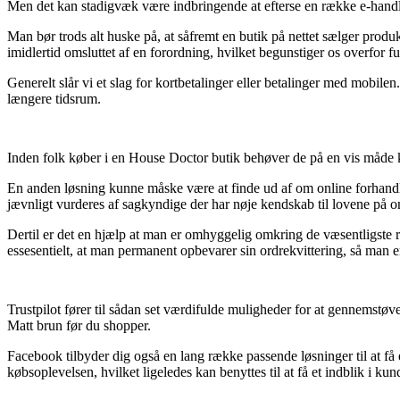
Men det kan stadigvæk være indbringende at efterse en række e-handler
Man bør trods alt huske på, at såfremt en butik på nettet sælger produk
imidlertid omsluttet af en forordning, hvilket begunstiger os overfor fu
Generelt slår vi et slag for kortbetalinger eller betalinger med mobile
længere tidsrum.
Inden folk køber i en House Doctor butik behøver de på en vis måde ki
En anden løsning kunne måske være at finde ud af om online forhandl
jævnligt vurderes af sagkyndige der har nøje kendskab til lovene på om
Dertil er det en hjælp at man er omhyggelig omkring de væsentligste ret
essesentielt, at man permanent opbevarer sin ordrekvittering, så ma
Trustpilot fører til sådan set værdifulde muligheder for at gennemstøv
Matt brun før du shopper.
Facebook tilbyder dig også en lang række passende løsninger til at få e
købsoplevelsen, hvilket ligeledes kan benyttes til at få et indblik i kun