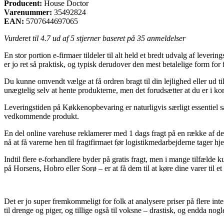
Producent:
House Doctor
Varenummer:
35492824
EAN:
5707644697065
Vurderet til
4.7
ud af 5 stjerner baseret på
35
anmeldelser
En stor portion e-firmaer tildeler til alt held et bredt udvalg af lever
er jo ret så praktisk, og typisk derudover den mest betalelige form fo
Du kunne omvendt vælge at få ordren bragt til din lejlighed eller ud til
unægtelig selv at hente produkterne, men det forudsætter at du er i kor
Leveringstiden på Køkkenopbevaring er naturligvis særligt essentiel så
vedkommende produkt.
En del online varehuse reklamerer med 1 dags fragt på en række af der
nå at få varerne hen til fragtfirmaet før logistikmedarbejderne tager hj
Indtil flere e-forhandlere byder på gratis fragt, men i mange tilfælde
på Horsens, Hobro eller Sorø – er at få dem til at køre dine varer til et
Det er jo super fremkommeligt for folk at analysere priser på flere i
til drenge og piger, og tillige også til voksne – drastisk, og endda no