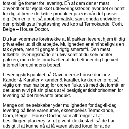
forskellige former for levering. En af dem der er mest
anvendt er for øjeblikket udleveringssteder, hvor det er nemt
for dig at hente de købte produkter præcis når det passer
dig. Den er jo ret så uproblematisk, samt endda endvidere
den prisbilligste fragtløsning ved køb af Termokande, Corh,
Beige – House Doctor.
Du kan ydermere foretrække at få pakken leveret hjem til dig
privat eller ud til dit arbejde. Muligheden er almindeligvis en
tak dyrere, men til gengæld rigtig smertefri. Den mest
letkøbte leveringsmåde er utvivlsomt at du selv henter
pakken, men dette forudsætter at du befinder dig lige ved
internet forretningens bopæl.
Leveringstidspunktet på Gave ideer > house doctor >
Kander & Karafler > kander & karafler, køkken er jo ret så
vigtig om man har brug for ordren fluks, så med det formål er
det uden tvivl på sin plads at vi besigtiger tidshorisonten for
levering på det relevante produkt.
Mange online selskaber yder muligheden for dag-til-dag
levering på flere varenumre, eksempelvis Termokande,
Corh, Beige – House Doctor, som afhænger af at
bestillingen placeres før et givent klokkeslæt, så de har
udsigt til at kunne nå at få varen afsted forud for at de