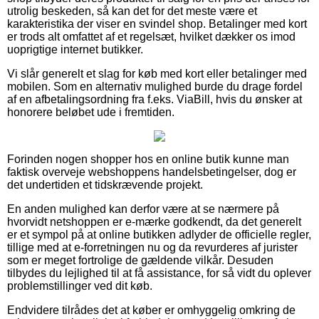
utrolig beskeden, så kan det for det meste være et
karakteristika der viser en svindel shop. Betalinger med kort
er trods alt omfattet af et regelsæt, hvilket dækker os imod
uoprigtige internet butikker.
Vi slår generelt et slag for køb med kort eller betalinger med
mobilen. Som en alternativ mulighed burde du drage fordel
af en afbetalingsordning fra f.eks. ViaBill, hvis du ønsker at
honorere beløbet ude i fremtiden.
Forinden nogen shopper hos en online butik kunne man
faktisk overveje webshoppens handelsbetingelser, dog er
det undertiden et tidskrævende projekt.
En anden mulighed kan derfor være at se nærmere på
hvorvidt netshoppen er e-mærke godkendt, da det generelt
er et sympol på at online butikken adlyder de officielle regler,
tillige med at e-forretningen nu og da revurderes af jurister
som er meget fortrolige de gældende vilkår. Desuden
tilbydes du lejlighed til at få assistance, for så vidt du oplever
problemstillinger ved dit køb.
Endvidere tilrådes det at køber er omhyggelig omkring de