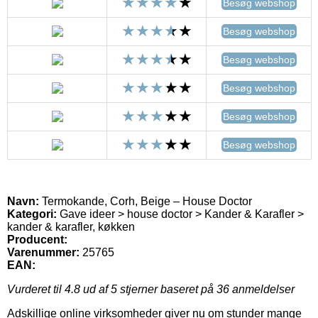
Besøg webshop
Besøg webshop
Besøg webshop
Besøg webshop
Besøg webshop
Besøg webshop
Navn:
Termokande, Corh, Beige – House Doctor
Kategori:
Gave ideer > house doctor > Kander & Karafler >
kander & karafler, køkken
Producent:
Varenummer:
25765
EAN:
Vurderet til
4.8
ud af 5 stjerner baseret på
36
anmeldelser
Adskillige online virksomheder giver nu om stunder mange