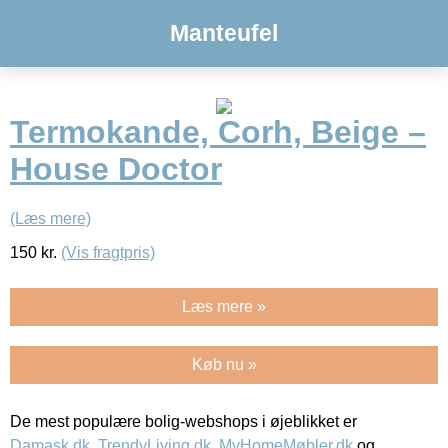
Manteufel
Termokande, Corh, Beige –
House Doctor
(Læs mere)
150
kr.
(Vis fragtpris)
Læs mere »
Køb nu »
De mest populære bolig-webshops i øjeblikket er
Damask.dk
,
TrendyLiving.dk
,
MyHomeMøbler.dk
og