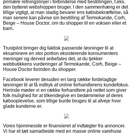
primære retningslinjer i forbindelse med bestillingen, f.eks.
den bytteret webshoppen bruger. I den sammenhæng er det
tillige vigtigt, at man stadig bevarer ens købsbekræftelse, så
man senere kan påvise sin bestilling af Termokande, Corh,
Beige – House Doctor, om du shopper til en voksen eller et
barn.
Trustpilot bringer dig faktisk passende løsninger til at
eksaminere en stor portion eksisterende konsumenters
meninger og derved anbefales det, at du tjekker
webbutikkens vurderinger af Termokande, Corh, Beige –
House Doctor forinden du shopper.
Facebook leverer desuden en lang række fordelagtige
løsninger til at få indtryk af online forhandlerens kundefokus.
Herinde møder vi en række forhandlere på nettet som giver
folk mulighed for at tilkendegive en bedømmelse af deres
købsoplevelse, som tillige burde bruges til at afveje hvor
glade kunderne er.
Vores hjemmeside er finansieret af indtægter fra annoncer.
Vi har et tæt samarbejde med en masse online varehuse