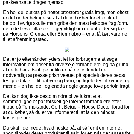
pakkeansatte drager hjemad.
En hel del outlets på nettet præsterer gratis fragt, men oftest
er det under betingelse af at du indkøber for et konkret
beløb. I øvrigt skulle man gribe den mest letkøbte fragtform,
der i de fleste tilfælde – ligegyldigt om du opholder sig tæt
på Horsens, Grenaa eller Bjerringbro – er at få kørt varerne
til et afhentningssted.
Det er jo efterhånden yderst let for forbrugerne at søge
information om priser fra diverse e-forhandlere, og på grund
af dette har adskillige butikker på nettet fundet det
nødvendigt at presse prisniveauet på specielt deres bedst i
test produkter – til babyer og børn, og ligeledes til kvinder og
mænd – en hel del, og endda nogle gange love portofri fragt.
Det kan dog ikke desto mindre blive lukrativt at
sammenligne et par forskellige internet forhandlere efter
tilbud på Termokande, Corh, Beige – House Doctor forud for
at du køber, så du er velinformeret til at få den mindst
kostelige pris.
Du skal lige meget hvad huske på, at såfremt en internet
shop tilbyder deres produkter til salg for en pris der anses for