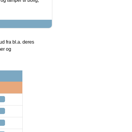
g lamper til bolig,
 fra bl.a. deres
mer og