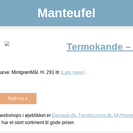
Manteufel
Termokande – 1
rve: MintgrønMål. H. 291 ltr
(Læs mere)
Køb nu »
webshops i øjeblikket er
Damask.dk
,
TrendyLiving.dk
,
MyHomeM
 har et stort sortiment til gode priser.