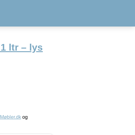
 ltr – lys
øbler.dk
og