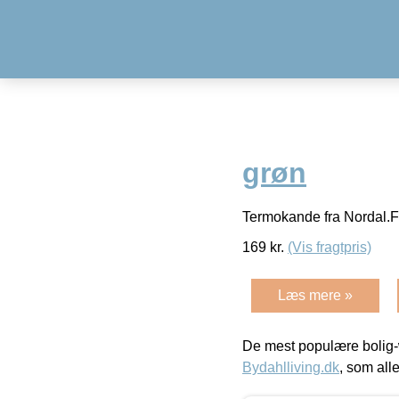
grøn
Termokande fra Nordal.Fa
169
kr.
(Vis fragtpris)
Læs mere »
De mest populære bolig-
Bydahlliving.dk
, som alle