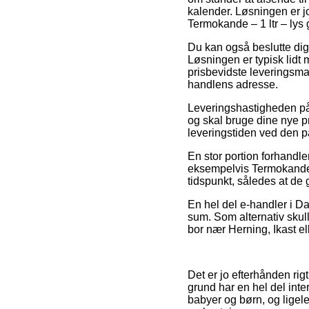
kalender. Løsningen er jo
Termokande – 1 ltr – lys 
Du kan også beslutte dig f
Løsningen er typisk lidt
prisbevidste leveringsman
handlens adresse.
Leveringshastigheden på 
og skal bruge dine nye pr
leveringstiden ved den 
En stor portion forhandl
eksempelvis Termokande – 
tidspunkt, således at de 
En hel del e-handler i Da
sum. Som alternativ skull
bor nær Herning, Ikast ell
Det er jo efterhånden rigt
grund har en hel del inter
babyer og børn, og ligel