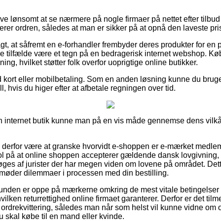
ive lønsomt at se nærmere på nogle firmaer på nettet efter tilbu
erer ordren, således at man er sikker på at opnå den laveste pri
, at såfremt en e-forhandler frembyder deres produkter for en p
gle tilfælde være et tegn på en bedragerisk internet webshop. Kø
ing, hvilket støtter folk overfor uoprigtige online butikker.
 kort eller mobilbetaling. Som en anden løsning kunne du brug
ll, hvis du higer efter at afbetale regningen over tid.
en internet butik kunne man på en vis måde gennemse dens vilkår
e derfor være at granske hvorvidt e-shoppen er e-mærket medlem
ol på at online shoppen accepterer gældende dansk lovgivning, t
øges af jurister der har megen viden om lovene på området. De
u møder dilemmaer i processen med din bestilling.
 kunden er oppe på mærkerne omkring de mest vitale betingelser
ilken returrettighed online firmaet garanterer. Derfor er det tilme
ordrekvittering, således man når som helst vil kunne vidne om
du skal købe til en mand eller kvinde.