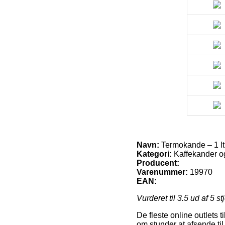
Navn:
Termokande – 1 ltr
Kategori:
Kaffekander o
Producent:
Varenummer:
19970
EAN:
Vurderet til
3.5
ud af 5 st
De fleste online outlets 
om stunder at afsende til