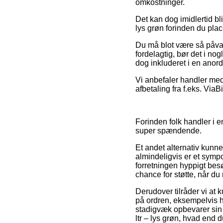
omkostninger.
Det kan dog imidlertid bl
lys grøn forinden du plac
Du må blot være så påvagt
fordelagtig, bør det i no
dog inkluderet i en anordn
Vi anbefaler handler med
afbetaling fra f.eks. ViaBi
Forinden folk handler i 
super spændende.
Et andet alternativ kunn
almindeligvis er et symp
forretningen hyppigt bes
chance for støtte, når d
Derudover tilråder vi at
på ordren, eksempelvis hv
stadigvæk opbevarer sin 
ltr – lys grøn, hvad end 