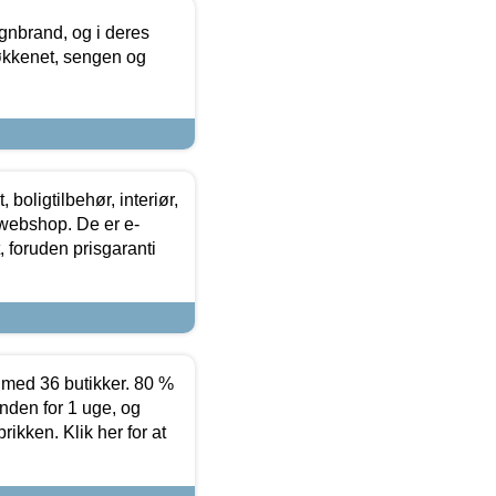
nbrand, og i deres
køkkenet, sengen og
boligtilbehør, interiør,
 webshop. De er e-
 foruden prisgaranti
ed 36 butikker. 80 %
nden for 1 uge, og
ikken. Klik her for at