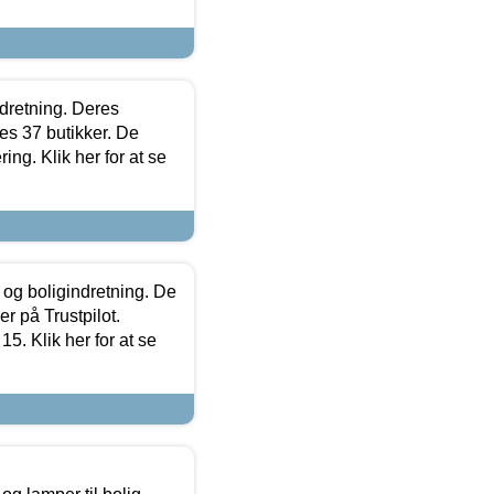
ndretning. Deres
s 37 butikker. De
ing. Klik her for at se
 og boligindretning. De
r på Trustpilot.
5. Klik her for at se