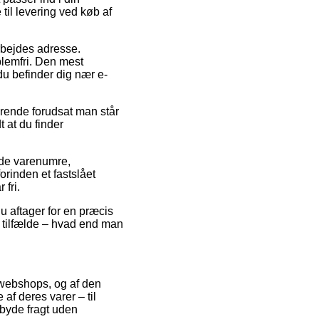
til levering ved køb af
 arbejdes adresse.
blemfri. Den mest
du befinder dig nær e-
rende forudsat man står
 at du finder
nde varenumre,
orinden et fastslået
 fri.
u aftager for en præcis
e tilfælde – hvad end man
et webshops, og af den
 af deres varer – til
byde fragt uden