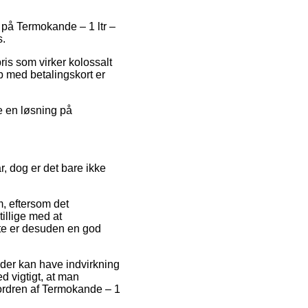
d på Termokande – 1 ltr –
s.
ris som virker kolossalt
b med betalingskort er
e en løsning på
, dog er det bare ikke
, eftersom det
illige med at
tte er desuden en god
 der kan have indvirkning
d vigtigt, at man
 ordren af Termokande – 1