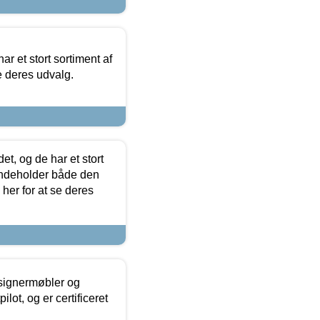
ar et stort sortiment af
e deres udvalg.
t, og de har et stort
 indeholder både den
 her for at se deres
esignermøbler og
lot, og er certificeret