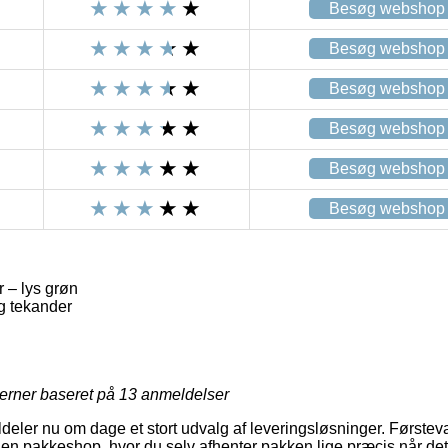
Besøg webshop
Besøg webshop
Besøg webshop
Besøg webshop
Besøg webshop
Besøg webshop
 – lys grøn
g tekander
jerner baseret på
13
anmeldelser
tildeler nu om dage et stort udvalg af leveringsløsninger. Først
 en pakkeshop, hvor du selv afhenter pakken lige præcis når det 