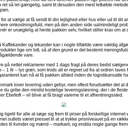
 ret så let gængelig, samt tit desuden den mest letkøbte metode 
grøn.
or at vælge at få sendt til din lejlighed eller hus eller ud til dit
 mere omkostningsfuld, men på den anden side ualmindeligt pro
ér er unægtelig at hente pakken selv, hvilket stiller krav om at 
Kaffekander og tekander kan i nogle tilfælde være vældig afgø
odukter lige om lidt, så af den grund er det bestemt meningsfuldt
pågældende vare.
ere på nettet reklamerer med 1 dags fragt på deres bedst sælge
1 ltr – lys grøn, som trods alt er regnet ud fra at ordren laves f
garanteret kan nå at få pakken afsted inden de logistikansatte har
nmark lover levering uden gebyr, men oftest forudsætter det at d
e du gribe den mindst kostelige leveringsløsning, der i de flest
er Ebeltoft – vil blive at få bragt varerne til et afhentningssted.
ig ligetil for alle at søge sig frem til priser på forskellige intern
net outlets været presset til at at trykke prisniveauet på en række
edes til kvinder og mænd – markant, og endda nogle gange frem