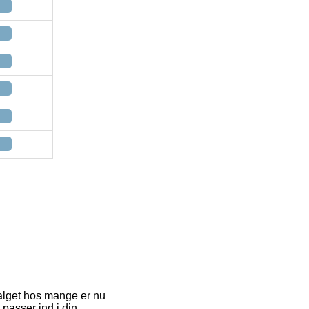
evalget hos mange er nu
passer ind i din