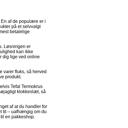
. En af de populære er i
ukter på et selvvalgt
mest betalelige
ads. Løsningen er
mulighed kan ikke
 dig lige ved online
e varer fluks, så herved
ve produkt.
elvis Tefal Termokrus
øjagtigt klokkeslæt, så
get af at du handler for
t tit – uafhængig om du
 til en pakkeshop.