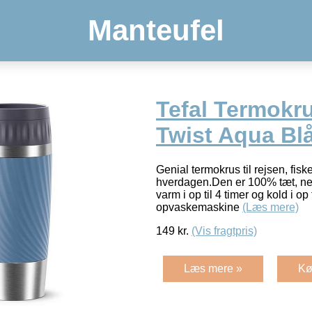
Manteufel
Tefal Termokr
Twist Aqua Bl
Genial termokrus til rejsen, fiske
hverdagen.Den er 100% tæt, nem
varm i op til 4 timer og kold i op 
opvaskemaskine
(Læs mere)
149
kr.
(Vis fragtpris)
Læs mere »
Kø