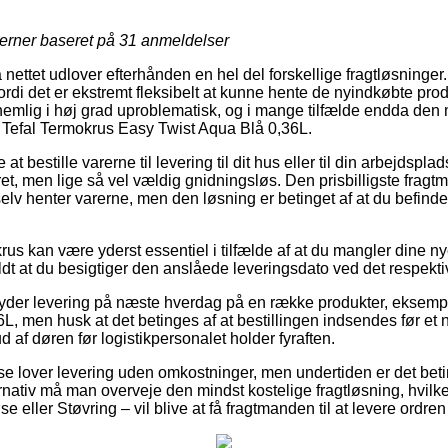
jerner baseret på
31
anmeldelser
å nettet udlover efterhånden en hel del forskellige fragtløsninger
di det er ekstremt fleksibelt at kunne hente de nyindkøbte prod
nemlig i høj grad uproblematisk, og i mange tilfælde endda den 
 Tefal Termokrus Easy Twist Aqua Blå 0,36L.
t bestille varerne til levering til dit hus eller til din arbejdspl
et, men lige så vel vældig gnidningsløs. Den prisbilligste fragt
lv henter varerne, men den løsning er betinget af at du befinder
s kan være yderst essentiel i tilfælde af at du mangler dine ny
ldt at du besigtiger den anslåede leveringsdato ved det respekti
 yder levering på næste hverdag på en række produkter, eksemp
, men husk at det betinges af at bestillingen indsendes før et n
d af døren før logistikpersonalet holder fyraften.
se lover levering uden omkostninger, men undertiden er det betin
rnativ må man overveje den mindst kostelige fragtløsning, hvilke
e eller Støvring – vil blive at få fragtmanden til at levere ordren