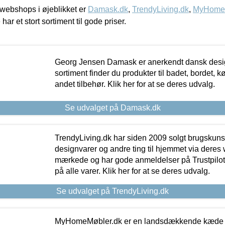
webshops i øjeblikket er
Damask.dk
,
TrendyLiving.dk
,
MyHomeM
 har et stort sortiment til gode priser.
Georg Jensen Damask er anerkendt dansk desig
sortiment finder du produkter til badet, bordet, 
andet tilbehør. Klik her for at se deres udvalg.
Se udvalget på Damask.dk
TrendyLiving.dk har siden 2009 solgt brugskunst, 
designvarer og andre ting til hjemmet via deres
mærkede og har gode anmeldelser på Trustpilot,
på alle varer. Klik her for at se deres udvalg.
Se udvalget på TrendyLiving.dk
MyHomeMøbler.dk er en landsdækkende kæde m