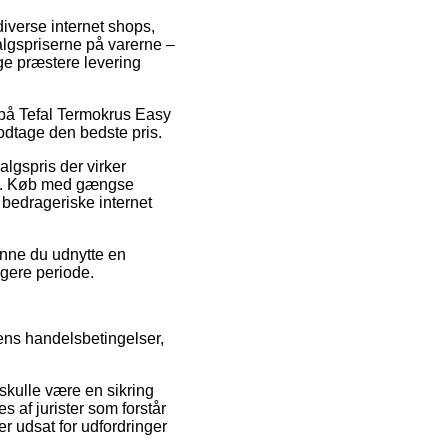
diverse internet shops,
salgspriserne på varerne –
ge præstere levering
t på Tefal Termokrus Easy
odtage den bedste pris.
algspris der virker
tik. Køb med gængse
 bedrageriske internet
unne du udnytte en
ngere periode.
kens handelsbetingelser,
 skulle være en sikring
 af jurister som forstår
er udsat for udfordringer