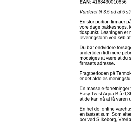
EAN:
4168430010856
Vurderet til
3.5
ud af 5 st
En stor portion firmaer p
vore dage pakkeshops, for
tidspunkt. Løsningen er 
leveringsform ved køb af
Du bør endvidere forsøge a
undertiden lidt mere pebr
modsiges at være at du se
firmaets adresse.
Fragtperioden på Termokru
er det aldeles meningsfu
En masse e-forretninger
Easy Twist Aqua Blå 0,36L
at de kan nå at få varen u
En hel del online varehu
en fastsat sum. Som alte
bor ved Silkeborg, Værløs