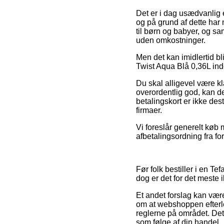
Det er i dag usædvanlig e
og på grund af dette har 
til børn og babyer, og s
uden omkostninger.
Men det kan imidlertid bl
Twist Aqua Blå 0,36L ind
Du skal alligevel være kla
overordentlig god, kan 
betalingskort er ikke des
firmaer.
Vi foreslår generelt køb
afbetalingsordning fra fo
Før folk bestiller i en T
dog er det for det meste 
Et andet forslag kan være
om at webshoppen efterle
reglerne på området. Dett
som følge af din handel.