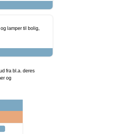
g lamper til bolig,
 fra bl.a. deres
mer og