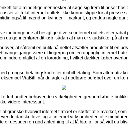
nkelt for almindelige mennesker at søge sig frem til priser hos 
masser af Tefal internet outlets ikke kunne slippe for at presse 
amtidig også til mænd og kvinder – markant, og endda nogle gan
ive indbringende at besigtige diverse internet outlets efter raba
en du gennemfører dit køb, sådan at man er skudsikker på at m
r over, at såfremt en butik på nettet afsætter produkter til en uds
det mange gange være et fingerpeg om en uoprigtig internet bu
to mindre omfattet af en forordning, hvilket dækker køber overfor
 med gængse betalingskort eller mobilbetaling. Som alternativ k
r eksempel ViaBill, når du agter at godtgøre beløbet over en læ
efal e-forhandler behøver de i virkeligheden gennemløbe e-butik
ikke videre interessant.
 at granske hvorvidt internet firmaet er støttet af e-mærket, som
ver de danske love, og at internet virksomheden ofte monitoreres
e er desuden en god anledning til at få hjælp, for så vidt du bliv