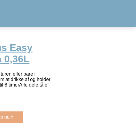
us Easy
å 0,36L
turen eller bare i
 at drikke af og holder
til 8 timerAlle dele tåler
b nu »