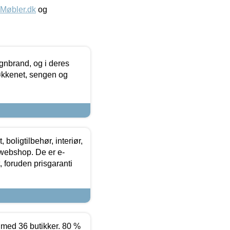
øbler.dk
og
nbrand, og i deres
køkkenet, sengen og
boligtilbehør, interiør,
 webshop. De er e-
 foruden prisgaranti
ed 36 butikker. 80 %