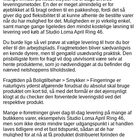
leveringsmetoder. En der er meget almindelig er for
øjeblikket at få bragt ordren til en pakkeshop, fordi det så
giver dig god fleksibilitet til at kunne afhente de bestilte varer
når du har mulighed for det. Muligheden er jo virkelig enkel,
samt mange gange ligeledes den mindst kostelige løsning til
levering ved køb af Studio Loma April Ring 46.
Du burde lige så vel prøve at vælge levering til hvor du bor
eller til din arbejdsplads. Fragtmetoden bliver sædvanligvis
en kende dyrere, men til gengæld usædvanlig praktisk. Den
prisbilligste form for fragt vil dog utvivlsomt være selv at
hente produkterne, som jo nødvendiggør at du befinder dig
nærved netshoppens tilholdssted.
Fragttiden på Boligtilbehør > Smykker > Fingerringe er
naturligvis yderst afgørende forudsat du absolut skal bruge
produktet om kort tid, så med det formål er det øjensynligt
klogt at du checker den forventede leveringstid ved det
respektive produkt.
Mange e-forretninger giver dag-til-dag levering på mange af
butikkens varer, eksempelvis Studio Loma April Ring 46,
men som ikke desto mindre tager udgangspunkt i at handlen
laves tidligere end et fast tidspunkt, sådan at de har
mulighed for at nå at få produktet distribueret forinden de