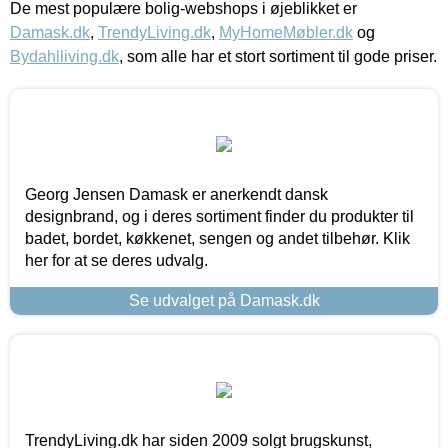
De mest populære bolig-webshops i øjeblikket er
Damask.dk
,
TrendyLiving.dk
,
MyHomeMøbler.dk
og
Bydahlliving.dk
, som alle har et stort sortiment til gode priser.
Georg Jensen Damask er anerkendt dansk
designbrand, og i deres sortiment finder du produkter til
badet, bordet, køkkenet, sengen og andet tilbehør. Klik
her for at se deres udvalg.
Se udvalget på Damask.dk
TrendyLiving.dk har siden 2009 solgt brugskunst,