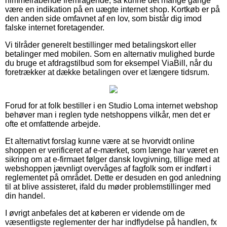
himmelråbende fremragende, så kunne det mange gange
være en indikation på en uægte internet shop. Kortkøb er på
den anden side omfavnet af en lov, som bistår dig imod
falske internet foretagender.
Vi tilråder generelt bestillinger med betalingskort eller
betalinger med mobilen. Som en alternativ mulighed burde
du bruge et afdragstilbud som for eksempel ViaBill, når du
foretrækker at dække betalingen over et længere tidsrum.
Forud for at folk bestiller i en Studio Loma internet webshop
behøver man i reglen tyde netshoppens vilkår, men det er
ofte et omfattende arbejde.
Et alternativt forslag kunne være at se hvorvidt online
shoppen er verificeret af e-mærket, som længe har været en
sikring om at e-firmaet følger dansk lovgivning, tillige med at
webshoppen jævnligt overvåges af fagfolk som er indført i
reglementet på området. Dette er desuden en god anledning
til at blive assisteret, ifald du møder problemstillinger med
din handel.
I øvrigt anbefales det at køberen er vidende om de
væsentligste reglementer der har indflydelse på handlen, fx