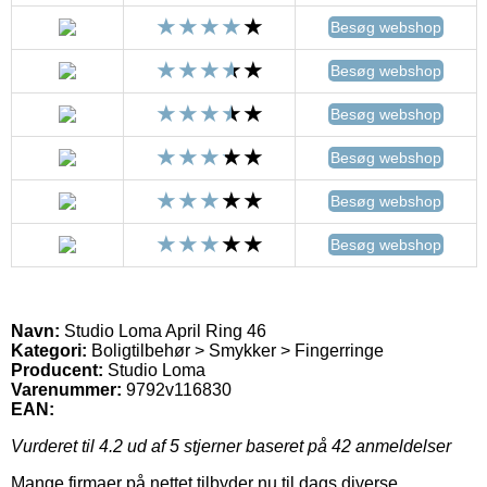
Besøg webshop
Besøg webshop
Besøg webshop
Besøg webshop
Besøg webshop
Besøg webshop
Navn:
Studio Loma April Ring 46
Kategori:
Boligtilbehør > Smykker > Fingerringe
Producent:
Studio Loma
Varenummer:
9792v116830
EAN:
Vurderet til
4.2
ud af 5 stjerner baseret på
42
anmeldelser
Mange firmaer på nettet tilbyder nu til dags diverse