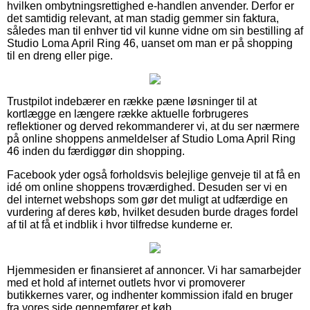
hvilken ombytningsrettighed e-handlen anvender. Derfor er
det samtidig relevant, at man stadig gemmer sin faktura,
således man til enhver tid vil kunne vidne om sin bestilling af
Studio Loma April Ring 46, uanset om man er på shopping
til en dreng eller pige.
Trustpilot indebærer en række pæne løsninger til at
kortlægge en længere række aktuelle forbrugeres
reflektioner og derved rekommanderer vi, at du ser nærmere
på online shoppens anmeldelser af Studio Loma April Ring
46 inden du færdiggør din shopping.
Facebook yder også forholdsvis belejlige genveje til at få en
idé om online shoppens troværdighed. Desuden ser vi en
del internet webshops som gør det muligt at udfærdige en
vurdering af deres køb, hvilket desuden burde drages fordel
af til at få et indblik i hvor tilfredse kunderne er.
Hjemmesiden er finansieret af annoncer. Vi har samarbejder
med et hold af internet outlets hvor vi promoverer
butikkernes varer, og indhenter kommission ifald en bruger
fra vores side gennemfører et køb.