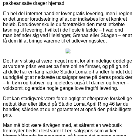
pakkeansatte drager hjemad.
En hel del internet handler lover gratis levering, men i reglen
er det under forudsætning af at der indkøbes for et konkret
beløb. Derudover skulle du foretrække den mest letkøbte
løsning til levering, hvilket i de fleste tilfælde – hvad end
man befinder sig ved Helsingør, Grenaa eller Skagen – er at
få dem til at bringe varerne til et udleveringssted.
Det har vist sig at være meget nemt for almindelige dødelige
at vurdere prisniveauet på flere online firmaer, og på grund
af dette har en lang række Studio Loma e-handler fundet det
uundgåeligt at nedsætte udsalgspriserne på deres produkter
– til børn og babyer, og ligeledes også til damer og herrer –
voldsomt, og endda nogle gange love fragtfri levering.
Det kan stadigvæk være fordelagtigt at efterprøve forskellige
netbutikker efter tilbud på Studio Loma April Ring 46 før du
handler, således at du er garanteret at opnå den prisbilligste
pris.
Man må blot være årvågen med, at såfremt en webbutik
frembyder bedst i test varer til en salgspris som virker