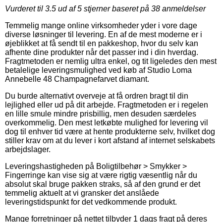
Vurderet til
3.5
ud af 5 stjerner baseret på
38
anmeldelser
Temmelig mange online virksomheder yder i vore dage
diverse løsninger til levering. En af de mest moderne er i
øjeblikket at få sendt til en pakkeshop, hvor du selv kan
afhente dine produkter når det passer ind i din hverdag.
Fragtmetoden er nemlig ultra enkel, og tit ligeledes den mest
betalelige leveringsmulighed ved køb af Studio Loma
Annebelle 48 Champagnefarvet diamant.
Du burde alternativt overveje at få ordren bragt til din
lejlighed eller ud på dit arbejde. Fragtmetoden er i regelen
en lille smule mindre prisbillig, men desuden særdeles
overkommelig. Den mest letkøbte mulighed for levering vil
dog til enhver tid være at hente produkterne selv, hvilket dog
stiller krav om at du lever i kort afstand af internet selskabets
arbejdslager.
Leveringshastigheden på Boligtilbehør > Smykker >
Fingerringe kan vise sig at være rigtig væsentlig når du
absolut skal bruge pakken straks, så af den grund er det
temmelig aktuelt at vi gransker det anslåede
leveringstidspunkt for det vedkommende produkt.
Mange forretninger på nettet tilbyder 1 dags fragt på deres