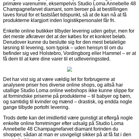
primære varenumre, eksempelvis Studio Loma Annebelle 48
Champagnefarvet diamant, som beroer på at bestillingen
laves forud for et fastslået tidspunkt, så at de kan nå at få
produkterne klargjort inden logistikpersonalet får fri.
Enkelte online butikker tilbyder levering uden gebyr, men for
det meste afkræver det at der købes for et konkret beløb.
Derudover kunne du beslutte sig for den mest betalelige
løsning til levering, som typisk – uden hensyn til om du
befinder sig ved Holstebro, Vordingborg eller Hammel – er at
få dem til at køre dine varer til et udleveringssted.
Det har vist sig at være vældig let for forbrugerne at
analysere priser hos diverse online shops, og altså har
utallige Studio Loma online webshops ikke kunne slippe for
at formindske priserne på produkterne – til babyer og børn,
og samtidig til kvinder og mænd – drastisk, og endda nogle
gange tilbyde portofri levering.
Trods dette kan det imidlertid være gunstigt at eftergå nogle
enkelte online forretninger efter udsalg på Studio Loma
Annebelle 48 Champagnefarvet diamant forinden du
shopper, sådan at man er usvigeligt sikker på at få fat i den