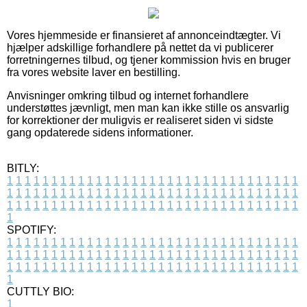
Vores hjemmeside er finansieret af annonceindtægter. Vi
hjælper adskillige forhandlere på nettet da vi publicerer
forretningernes tilbud, og tjener kommission hvis en bruger
fra vores website laver en bestilling.
Anvisninger omkring tilbud og internet forhandlere
understøttes jævnligt, men man kan ikke stille os ansvarlig
for korrektioner der muligvis er realiseret siden vi sidste
gang opdaterede sidens informationer.
BITLY:
1
1
1
1
1
1
1
1
1
1
1
1
1
1
1
1
1
1
1
1
1
1
1
1
1
1
1
1
1
1
1
1
1
1
1
1
1
1
1
1
1
1
1
1
1
1
1
1
1
1
1
1
1
1
1
1
1
1
1
1
1
1
1
1
1
1
1
1
1
1
1
1
1
1
1
1
1
1
1
1
1
1
1
1
1
1
1
1
1
1
1
1
1
1
1
1
1
1
1
1
SPOTIFY:
1
1
1
1
1
1
1
1
1
1
1
1
1
1
1
1
1
1
1
1
1
1
1
1
1
1
1
1
1
1
1
1
1
1
1
1
1
1
1
1
1
1
1
1
1
1
1
1
1
1
1
1
1
1
1
1
1
1
1
1
1
1
1
1
1
1
1
1
1
1
1
1
1
1
1
1
1
1
1
1
1
1
1
1
1
1
1
1
1
1
1
1
1
1
1
1
1
1
1
1
CUTTLY BIO:
1