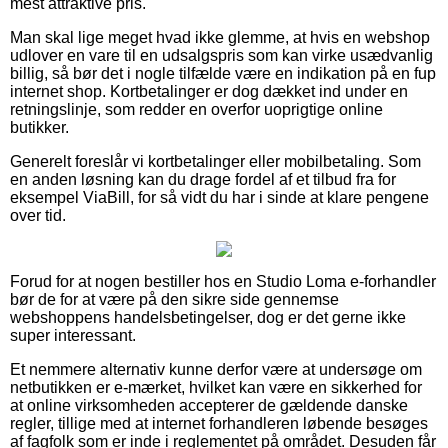
mest attraktive pris.
Man skal lige meget hvad ikke glemme, at hvis en webshop
udlover en vare til en udsalgspris som kan virke usædvanlig
billig, så bør det i nogle tilfælde være en indikation på en fup
internet shop. Kortbetalinger er dog dækket ind under en
retningslinje, som redder en overfor uoprigtige online
butikker.
Generelt foreslår vi kortbetalinger eller mobilbetaling. Som
en anden løsning kan du drage fordel af et tilbud fra for
eksempel ViaBill, for så vidt du har i sinde at klare pengene
over tid.
Forud for at nogen bestiller hos en Studio Loma e-forhandler
bør de for at være på den sikre side gennemse
webshoppens handelsbetingelser, dog er det gerne ikke
super interessant.
Et nemmere alternativ kunne derfor være at undersøge om
netbutikken er e-mærket, hvilket kan være en sikkerhed for
at online virksomheden accepterer de gældende danske
regler, tillige med at internet forhandleren løbende besøges
af fagfolk som er inde i reglementet på området. Desuden får