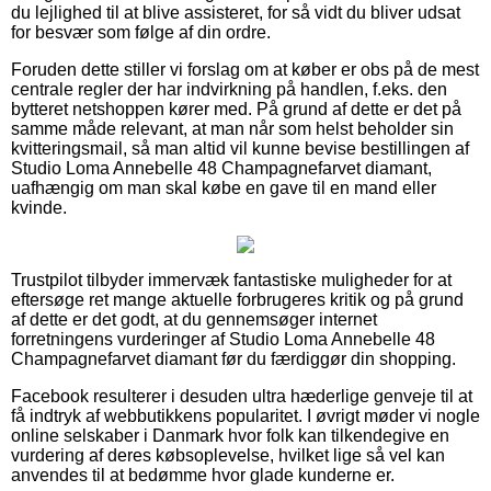
du lejlighed til at blive assisteret, for så vidt du bliver udsat
for besvær som følge af din ordre.
Foruden dette stiller vi forslag om at køber er obs på de mest
centrale regler der har indvirkning på handlen, f.eks. den
bytteret netshoppen kører med. På grund af dette er det på
samme måde relevant, at man når som helst beholder sin
kvitteringsmail, så man altid vil kunne bevise bestillingen af
Studio Loma Annebelle 48 Champagnefarvet diamant,
uafhængig om man skal købe en gave til en mand eller
kvinde.
Trustpilot tilbyder immervæk fantastiske muligheder for at
eftersøge ret mange aktuelle forbrugeres kritik og på grund
af dette er det godt, at du gennemsøger internet
forretningens vurderinger af Studio Loma Annebelle 48
Champagnefarvet diamant før du færdiggør din shopping.
Facebook resulterer i desuden ultra hæderlige genveje til at
få indtryk af webbutikkens popularitet. I øvrigt møder vi nogle
online selskaber i Danmark hvor folk kan tilkendegive en
vurdering af deres købsoplevelse, hvilket lige så vel kan
anvendes til at bedømme hvor glade kunderne er.