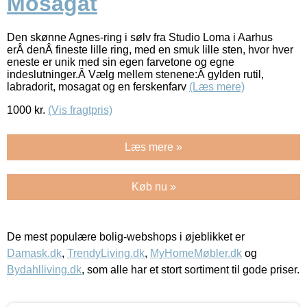
Mosagat
Den skønne Agnes-ring i sølv fra Studio Loma i Aarhus
erÂ denÂ fineste lille ring, med en smuk lille sten, hvor hver
eneste er unik med sin egen farvetone og egne
indeslutninger.Â Vælg mellem stenene:Â gylden rutil,
labradorit, mosagat og en ferskenfarv
(Læs mere)
1000
kr.
(Vis fragtpris)
Læs mere »
Køb nu »
De mest populære bolig-webshops i øjeblikket er
Damask.dk
,
TrendyLiving.dk
,
MyHomeMøbler.dk
og
Bydahlliving.dk
, som alle har et stort sortiment til gode priser.