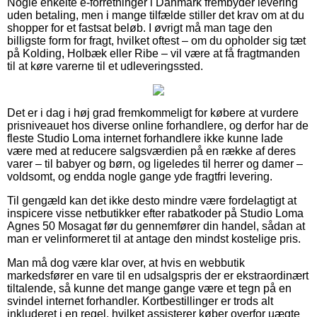
Nogle enkelte e-forretninger i Danmark frembyder levering
uden betaling, men i mange tilfælde stiller det krav om at du
shopper for et fastsat beløb. I øvrigt må man tage den
billigste form for fragt, hvilket oftest – om du opholder sig tæt
på Kolding, Holbæk eller Ribe – vil være at få fragtmanden
til at køre varerne til et udleveringssted.
Det er i dag i høj grad fremkommeligt for købere at vurdere
prisniveauet hos diverse online forhandlere, og derfor har de
fleste Studio Loma internet forhandlere ikke kunne lade
være med at reducere salgsværdien på en række af deres
varer – til babyer og børn, og ligeledes til herrer og damer –
voldsomt, og endda nogle gange yde fragtfri levering.
Til gengæld kan det ikke desto mindre være fordelagtigt at
inspicere visse netbutikker efter rabatkoder på Studio Loma
Agnes 50 Mosagat før du gennemfører din handel, sådan at
man er velinformeret til at antage den mindst kostelige pris.
Man må dog være klar over, at hvis en webbutik
markedsfører en vare til en udsalgspris der er ekstraordinært
tiltalende, så kunne det mange gange være et tegn på en
svindel internet forhandler. Kortbestillinger er trods alt
inkluderet i en regel, hvilket assisterer køber overfor uægte