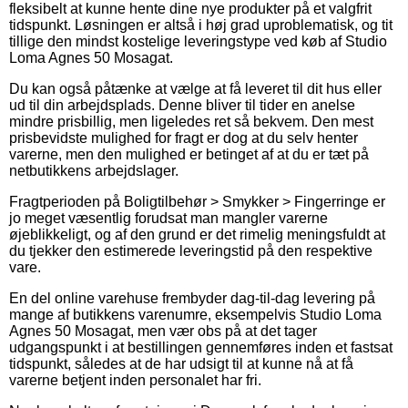
fleksibelt at kunne hente dine nye produkter på et valgfrit
tidspunkt. Løsningen er altså i høj grad uproblematisk, og tit
tillige den mindst kostelige leveringstype ved køb af Studio
Loma Agnes 50 Mosagat.
Du kan også påtænke at vælge at få leveret til dit hus eller
ud til din arbejdsplads. Denne bliver til tider en anelse
mindre prisbillig, men ligeledes ret så bekvem. Den mest
prisbevidste mulighed for fragt er dog at du selv henter
varerne, men den mulighed er betinget af at du er tæt på
netbutikkens arbejdslager.
Fragtperioden på Boligtilbehør > Smykker > Fingerringe er
jo meget væsentlig forudsat man mangler varerne
øjeblikkeligt, og af den grund er det rimelig meningsfuldt at
du tjekker den estimerede leveringstid på den respektive
vare.
En del online varehuse frembyder dag-til-dag levering på
mange af butikkens varenumre, eksempelvis Studio Loma
Agnes 50 Mosagat, men vær obs på at det tager
udgangspunkt i at bestillingen gennemføres inden et fastsat
tidspunkt, således at de har udsigt til at kunne nå at få
varerne betjent inden personalet har fri.