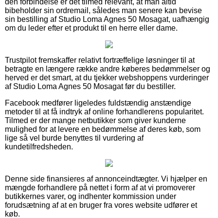
den forbindelse er det tilmed relevant, at man altid
bibeholder sin ordremail, således man senere kan bevise
sin bestilling af Studio Loma Agnes 50 Mosagat, uafhængig
om du leder efter et produkt til en herre eller dame.
Trustpilot fremskaffer relativt fortræffelige løsninger til at
betragte en længere række andre køberes bedømmelser og
herved er det smart, at du tjekker webshoppens vurderinger
af Studio Loma Agnes 50 Mosagat før du bestiller.
Facebook medfører ligeledes fuldstændig anstændige
metoder til at få indtryk af online forhandlerens popularitet.
Tilmed er der mange netbutikker som giver kunderne
mulighed for at levere en bedømmelse af deres køb, som
lige så vel burde benyttes til vurdering af
kundetilfredsheden.
Denne side finansieres af annonceindtægter. Vi hjælper en
mængde forhandlere på nettet i form af at vi promoverer
butikkernes varer, og indhenter kommission under
forudsætning af at en bruger fra vores website udfører et
køb.