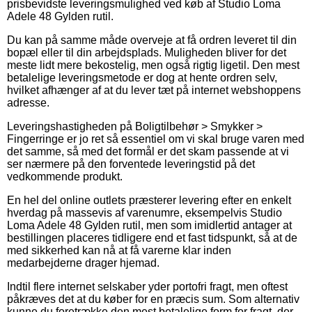
prisbevidste leveringsmulighed ved køb af Studio Loma
Adele 48 Gylden rutil.
Du kan på samme måde overveje at få ordren leveret til din
bopæl eller til din arbejdsplads. Muligheden bliver for det
meste lidt mere bekostelig, men også rigtig ligetil. Den mest
betalelige leveringsmetode er dog at hente ordren selv,
hvilket afhænger af at du lever tæt på internet webshoppens
adresse.
Leveringshastigheden på Boligtilbehør > Smykker >
Fingerringe er jo ret så essentiel om vi skal bruge varen med
det samme, så med det formål er det skam passende at vi
ser nærmere på den forventede leveringstid på det
vedkommende produkt.
En hel del online outlets præsterer levering efter en enkelt
hverdag på massevis af varenumre, eksempelvis Studio
Loma Adele 48 Gylden rutil, men som imidlertid antager at
bestillingen placeres tidligere end et fast tidspunkt, så at de
med sikkerhed kan nå at få varerne klar inden
medarbejderne drager hjemad.
Indtil flere internet selskaber yder portofri fragt, men oftest
påkræves det at du køber for en præcis sum. Som alternativ
kunne du foretrække den mest betalelige form for fragt, der