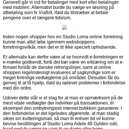
Generelt går vi ind for betalinger med kort eller betalinger
med mobilen. Alternativt burde du vælge en løsning på
afbetaling som fx ViaBill, ifald du tilstræber at betale
pengene over et længere tidsrum.
Inden nogen shopper hos en Studio Loma online forretning
kunne man altid løbe igennem webshoppens
forretningsvilkår, men det er tit ikke specielt ophidsende.
Et alternativ kan derfor være at se hvorvidt e-forretningen er
e-mærke godkendt, fordi det bør være en erklæring om at e-
firmaet forstår de danske retningslinjer, samt at online
shoppen regelmæssigt evalueres af sagkyndige som er
meget fortrolige vedtægterne på området. Desuden får du
genvej til at få hjælp, ifald du oplever problemer i forbindelse
med din ordre.
Udover dette slår vi et slag for at man er opmærksom på de
mest vitale vedtægter der indvirker på transaktionen, til
eksempel den ombytningsret internet butikken garanterer. I
den forbindelse er det ligeledes afgørende, at man stadig
sikrer sin kvitteringsmail, så man til enhver tid vil kunne
bevise bestillingen af Studio Loma Adele 48 Gylden rutil,
hvad end du søger en vare til en dame eller herre.