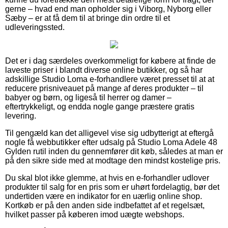
gerne – hvad end man opholder sig i Viborg, Nyborg eller
Sæby – er at få dem til at bringe din ordre til et
udleveringssted.
Det er i dag særdeles overkommeligt for købere at finde de
laveste priser i blandt diverse online butikker, og så har
adskillige Studio Loma e-forhandlere været presset til at at
reducere prisniveauet på mange af deres produkter – til
babyer og børn, og ligeså til herrer og damer –
eftertrykkeligt, og endda nogle gange præstere gratis
levering.
Til gengæld kan det alligevel vise sig udbytterigt at eftergå
nogle få webbutikker efter udsalg på Studio Loma Adele 48
Gylden rutil inden du gennemfører dit køb, således at man er
på den sikre side med at modtage den mindst kostelige pris.
Du skal blot ikke glemme, at hvis en e-forhandler udlover
produkter til salg for en pris som er uhørt fordelagtig, bør det
undertiden være en indikator for en uærlig online shop.
Kortkøb er på den anden side indbefattet af et regelsæt,
hvilket passer på køberen imod uægte webshops.