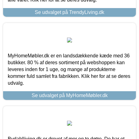
Se udvalget på TrendyLiving.dk
MyHomeMøbler.dk er en landsdækkende kæde med 36
butikker. 80 % af deres sortiment på webshoppen kan
leveres inden for 1 uge, og mange af produkterne
kommer fuld samlet fra fabrikken. Klik her for at se deres
udvalg.
Se udvalget på MyHomeMøbler.dk
Bydahlliving.dk er drevet af mor og to døtre. De har et