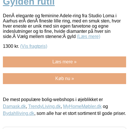
Gylden rutil
DenÂ elegante og feminine Adele-ring fra Studio Loma i
Aarhus erÂ denÂ fineste lille ring, med en smuk sten, hvor
hver eneste er unik med sin egen farvetone og egne
indeslutninger og to fine, hvide diamanter på hver sin
side.Â Vælg mellem stenene:Â gyld
(Læs mere)
1300
kr.
(Vis fragtpris)
Læs mere »
Køb nu »
De mest populære bolig-webshops i øjeblikket er
Damask.dk
,
TrendyLiving.dk
,
MyHomeMøbler.dk
og
Bydahlliving.dk
, som alle har et stort sortiment til gode priser.