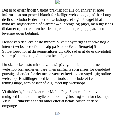
Det er jo efterhånden vældig praktisk for alle og enhver at søge
information om priser i blandt forskellige webshops, og så har langt
de fleste Studio Feder internet webshops set sig nødsaget til at
mindske salgspriserne på varerne – til drenge og piger, men ligeledes
til damer og herrer – en hel del, og endda nogle gange garantere
levering uden betaling.
Derfor kan det ikke desto mindre blive udbytterigt at checke nogle
internet webshops efter udsalg på Studio Feder Sengetøj Shirts
Stripe forud for at du gennemfører dit køb, sådan at du er usvigeligt
sikker på at modtage den mest betalelige pris.
Du skal ikke desto mindre være så påvagt, at ifald en internet
webshop forhandler en vare til en salgspris som anses for uendeligt
gunstig, så er det for det meste være et bevis på en snydagtig online
webshop. Bestillinger med kort er trods alt inkluderet i en
retningslinje, som passer på dig imod fup webshops.
Vi tilråder køb med kort eller MobilePay. Som en alternativ
mulighed burde du udnytte en afbetalingsløsning som for eksempel
ViaBill, i tilfælde af at du higer efter at betale prisen af flere
omgange.