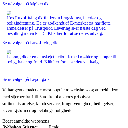
Se udvalget på Møblér.dk
Hos LuxoLiving.dk finder du brugskunst, interiør og
boligindretning. De er godkendt af E-mærket og har flotte
anmeldelser på Trustpilot. Levering sker næste dag ved
bestilling inden kl. 15. Klik her for at se deres udvalg.
Se udvalget på LuxoLiving.dk
Lepong.dk er en danskejet netbutik med møbler og lamper til
bolig, have og fritid. Klik her for at se deres udvalg.
Se udvalget på Lepong.dk
Vi har gennemgået de mest populære webshops og anmeldt dem
med stjerner fra 1 til 5 ud fra bl.a. deres prisniveau,
sortimentstørrelse, kundeservice, brugervenlighed, betingelser,
leveringsformer og betalingsmuligheder.
Bedst anmeldte webshops
Webshop
Stjerner
Link