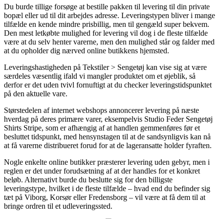
Du burde tillige forsøge at bestille pakken til levering til din private
bopæl eller ud til dit arbejdes adresse. Leveringstypen bliver i mange
tilfælde en kende mindre prisbillig, men til gengæld super bekvem.
Den mest letkøbte mulighed for levering vil dog i de fleste tilfælde
være at du selv henter varerne, men den mulighed står og falder med
at du opholder dig nærved online butikkens hjemsted.
Leveringshastigheden på Tekstiler > Sengetøj kan vise sig at være
særdeles væsentlig ifald vi mangler produktet om et øjeblik, så
derfor er det uden tvivl fornuftigt at du checker leveringstidspunktet
på den aktuelle vare.
Størstedelen af internet webshops annoncerer levering på næste
hverdag på deres primære varer, eksempelvis Studio Feder Sengetøj
Shirts Stripe, som er afhængig af at handlen gemmenføres før et
besluttet tidspunkt, med hensynstagen til at de sandsynligvis kan nå
at få varerne distribueret forud for at de lageransatte holder fyraften.
Nogle enkelte online butikker præsterer levering uden gebyr, men i
reglen er det under forudsætning af at der handles for et konkret
beløb. Alternativt burde du beslutte sig for den billigste
leveringstype, hvilket i de fleste tilfælde – hvad end du befinder sig
tæt på Viborg, Korsør eller Fredensborg – vil være at få dem til at
bringe ordren til et udleveringssted.