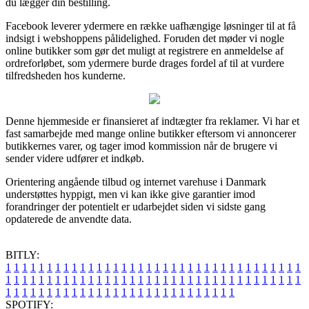
du lægger din bestilling.
Facebook leverer ydermere en række uafhængige løsninger til at få
indsigt i webshoppens pålidelighed. Foruden det møder vi nogle
online butikker som gør det muligt at registrere en anmeldelse af
ordreforløbet, som ydermere burde drages fordel af til at vurdere
tilfredsheden hos kunderne.
Denne hjemmeside er finansieret af indtægter fra reklamer. Vi har et
fast samarbejde med mange online butikker eftersom vi annoncerer
butikkernes varer, og tager imod kommission når de brugere vi
sender videre udfører et indkøb.
Orientering angående tilbud og internet varehuse i Danmark
understøttes hyppigt, men vi kan ikke give garantier imod
forandringer der potentielt er udarbejdet siden vi sidste gang
opdaterede de anvendte data.
BITLY:
1
1
1
1
1
1
1
1
1
1
1
1
1
1
1
1
1
1
1
1
1
1
1
1
1
1
1
1
1
1
1
1
1
1
1
1
1
1
1
1
1
1
1
1
1
1
1
1
1
1
1
1
1
1
1
1
1
1
1
1
1
1
1
1
1
1
1
1
1
1
1
1
1
1
1
1
1
1
1
1
1
1
1
1
1
1
1
1
1
1
1
1
1
1
1
1
1
1
1
1
SPOTIFY: