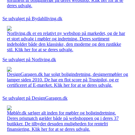
sortiment af boliginteriør på deres webshop. Klik her for at se
deres udvalg.
Se udvalget på Bydahlliving.dk
Norliving.dk er en relativt ny webshop på markedet, og de har
et stort udvalg i møbler og indretning. Deres sortiment
indeholder både den klassiske, den moderne og den rustikke
stil. Klik her for at se deres udvalg.
Se udvalget på Norliving.dk
DesignGaragen.dk har solgt boligindretning, designermøbler og
lamper siden 2010. De har en flot score på Trustpilot, og er
certificeret af E-mærket. Klik her for at se deres udvalg.
Se udvalget på DesignGaragen.dk
Møblér.dk sælger alt inden for møbler og boligindretning.
Deres prismatch gælder både på webshoppen og i deres 37
butikker. De tilbyder desuden muligheden for rentefri
finansiering. Klik her for at se deres udvalg.