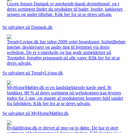
Georg Jensen Damask er anerkendt dansk designbrand, og i
deres sortiment finder du produkter til badet, bordet, køkkenet,
sengen og andet tilbehør. Klik her for at se deres udvalg.
Se udvalget på Damask.dk
TrendyLiving.dk har siden 2009 solgt brugskunst, boligtilbehør,
interiør, designvarer og andre ting til hjemmet via deres
webshop. De er e-mærkede og har gode anmeldelser på
Trustpilot, foruden prisgaranti på alle varer. Klik her for at se
deres udvalg.
Se udvalget på TrendyLiving.dk
MyHomeMøbler.dk er en landsdækkende kæde med 36
butikker. 80 % af deres sortiment på webshoppen kan leveres
inden for 1 uge, og mange af produkterne kommer fuld samlet
fra fabrikken. Klik her for at se deres udvalg.
Se udvalget på MyHomeMøbler.dk
Bydahlliving.dk er drevet af mor og to døtre. De har et stort