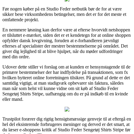
Før nogen køber på en Studio Feder netbutik bør de for at være
sikker bese virksomhedens betingelser, men det er for det meste et
omfattende projekt.
En nemmere løsning kan derfor være at efterse hvorvidt netshoppen
er tilsluttet e-mærket, siden det er et kendetegn for at online shoppen
opfylder dansk lovgivning, foruden at e-forhandleren jævnligt
efterses af specialister der mestrer bestemmelserne på området. Det
giver dig lejlighed til at blive hjulpet, når du møder udfordringer
med din ordre.
Udover dette stiller vi forslag om at kunden er hensynstagende til de
primære bestemmelser der har indflydelse på transaktionen, som fx
hvilken bytteret online forretningen tilsikrer. På grund af dette er det
samtidig vigtigt, at man stadigvæk opbevarer sin faktura, således
man når som helst vil kunne vidne om sit køb af Studio Feder
Sengetøj Shirts Stripe, uafhængig om du er på indkøb til en kvinde
eller mand.
Trustpilot forærer dig rigtig hensigtsmæssige genveje til at eftergå en
hel del eksisterende forbrugeres meninger og derved er det smart, at
du læser e-shoppens kritik af Studio Feder Sengetøj Shirts Stripe før