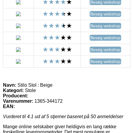
Besøg webshop
Besøg webshop
Besøg webshop
Besøg webshop
Besøg webshop
Besøg webshop
Navn:
Stilo Stol : Beige
Kategori:
Stole
Producent:
Varenummer:
1365-344172
EAN:
Vurderet til
4.1
ud af 5 stjerner baseret på
50
anmeldelser
Mange online selskaber giver heldigvis en lang række
forskellige leveringsmetoder. Det mest populære er