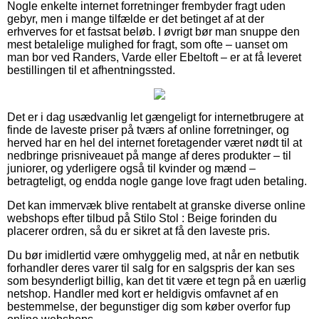
Nogle enkelte internet forretninger frembyder fragt uden
gebyr, men i mange tilfælde er det betinget af at der
erhverves for et fastsat beløb. I øvrigt bør man snuppe den
mest betalelige mulighed for fragt, som ofte – uanset om
man bor ved Randers, Varde eller Ebeltoft – er at få leveret
bestillingen til et afhentningssted.
Det er i dag usædvanlig let gængeligt for internetbrugere at
finde de laveste priser på tværs af online forretninger, og
herved har en hel del internet foretagender været nødt til at
nedbringe prisniveauet på mange af deres produkter – til
juniorer, og yderligere også til kvinder og mænd –
betragteligt, og endda nogle gange love fragt uden betaling.
Det kan immervæk blive rentabelt at granske diverse online
webshops efter tilbud på Stilo Stol : Beige forinden du
placerer ordren, så du er sikret at få den laveste pris.
Du bør imidlertid være omhyggelig med, at når en netbutik
forhandler deres varer til salg for en salgspris der kan ses
som besynderligt billig, kan det tit være et tegn på en uærlig
netshop. Handler med kort er heldigvis omfavnet af en
bestemmelse, der begunstiger dig som køber overfor fup