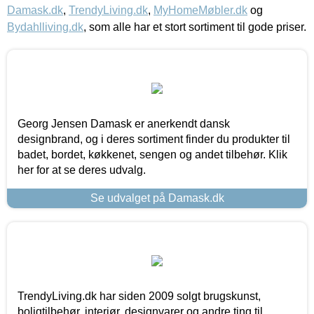
Damask.dk
,
TrendyLiving.dk
,
MyHomeMøbler.dk
og
Bydahlliving.dk
, som alle har et stort sortiment til gode priser.
Georg Jensen Damask er anerkendt dansk
designbrand, og i deres sortiment finder du produkter til
badet, bordet, køkkenet, sengen og andet tilbehør. Klik
her for at se deres udvalg.
Se udvalget på Damask.dk
TrendyLiving.dk har siden 2009 solgt brugskunst,
boligtilbehør, interiør, designvarer og andre ting til