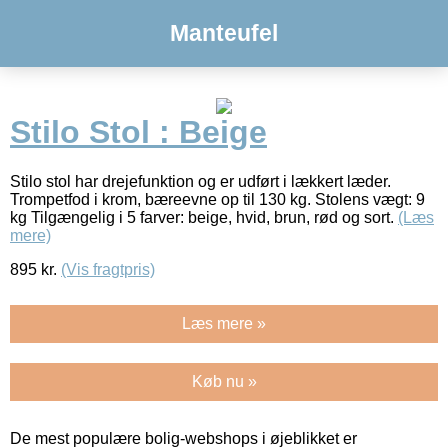
Manteufel
Stilo Stol : Beige
Stilo stol har drejefunktion og er udført i lækkert læder.
Trompetfod i krom, bæreevne op til 130 kg. Stolens vægt: 9
kg Tilgængelig i 5 farver: beige, hvid, brun, rød og sort.
(Læs
mere)
895
kr.
(Vis fragtpris)
Læs mere »
Køb nu »
De mest populære bolig-webshops i øjeblikket er