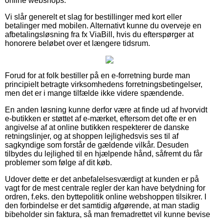
online webshops.
Vi slår generelt et slag for bestillinger med kort eller
betalinger med mobilen. Alternativt kunne du overveje en
afbetalingsløsning fra fx ViaBill, hvis du efterspørger at
honorere beløbet over et længere tidsrum.
Forud for at folk bestiller på en e-forretning burde man
principielt betragte virksomhedens forretningsbetingelser,
men det er i mange tilfælde ikke videre spændende.
En anden løsning kunne derfor være at finde ud af hvorvidt
e-butikken er støttet af e-mærket, eftersom det ofte er en
angivelse af at online butikken respekterer de danske
retningslinjer, og at shoppen lejlighedsvis ses til af
sagkyndige som forstår de gældende vilkår. Desuden
tilbydes du lejlighed til en hjælpende hånd, såfremt du får
problemer som følge af dit køb.
Udover dette er det anbefalelsesværdigt at kunden er på
vagt for de mest centrale regler der kan have betydning for
ordren, f.eks. den byttepolitik online webshoppen tilsikrer. I
den forbindelse er det samtidig afgørende, at man stadig
bibeholder sin faktura, så man fremadrettet vil kunne bevise