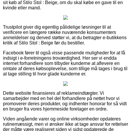
sit køb af Stilo Stol : Beige, om du skal købe en gave til en
kvinde eller mand.
Trustpilot giver dig egentlig pålidelige løsninger til at
verificere en længere række nuværende konsumenters
anmeldelser og derved støtter vi, at du betragter e-butikkens
kritik af Stilo Stol : Beige før du bestiller.
Facebook fører til også visse passende muligheder for at få
indsigt i e-forretningens troværdighed. Her ser vi endda
internet forhandlere som tilbyder kunderne at aflevere en
omtale af deres købsoplevelse, som tillige må tages i brug til
at tage stilling til hvor glade kunderne er.
Dette website finansieres af reklameindtægter. Vi
samarbejder med en hel del forhandlere på nettet hvor vi
promoverer deres produkter, og indhenter honorar for så vidt
en bruger fra vores hjemmeside foretager en ordre.
Viden angående varer og online virksomheder opdateres
rutinemæssigt, men vi ønsker ikke at tage ansvar for rettelser
der måtte være realiseret siden vi sidst opdaterede de