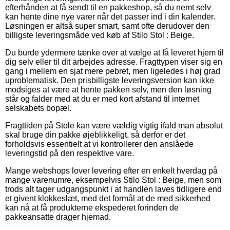
efterhånden at få sendt til en pakkeshop, så du nemt selv
kan hente dine nye varer når det passer ind i din kalender.
Løsningen er altså super smart, samt ofte derudover den
billigste leveringsmåde ved køb af Stilo Stol : Beige.
Du burde ydermere tænke over at vælge at få leveret hjem til
dig selv eller til dit arbejdes adresse. Fragttypen viser sig en
gang i mellem en sjat mere pebret, men ligeledes i høj grad
uproblematisk. Den prisbilligste leveringsversion kan ikke
modsiges at være at hente pakken selv, men den løsning
står og falder med at du er med kort afstand til internet
selskabets bopæl.
Fragttiden på Stole kan være vældig vigtig ifald man absolut
skal bruge din pakke øjeblikkeligt, så derfor er det
forholdsvis essentielt at vi kontrollerer den anslåede
leveringstid på den respektive vare.
Mange webshops lover levering efter en enkelt hverdag på
mange varenumre, eksempelvis Stilo Stol : Beige, men som
trods alt tager udgangspunkt i at handlen laves tidligere end
et givent klokkeslæt, med det formål at de med sikkerhed
kan nå at få produkterne ekspederet forinden de
pakkeansatte drager hjemad.