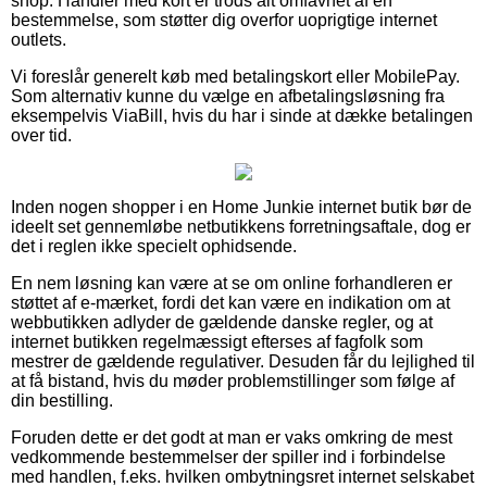
shop. Handler med kort er trods alt omfavnet af en
bestemmelse, som støtter dig overfor uoprigtige internet
outlets.
Vi foreslår generelt køb med betalingskort eller MobilePay.
Som alternativ kunne du vælge en afbetalingsløsning fra
eksempelvis ViaBill, hvis du har i sinde at dække betalingen
over tid.
Inden nogen shopper i en Home Junkie internet butik bør de
ideelt set gennemløbe netbutikkens forretningsaftale, dog er
det i reglen ikke specielt ophidsende.
En nem løsning kan være at se om online forhandleren er
støttet af e-mærket, fordi det kan være en indikation om at
webbutikken adlyder de gældende danske regler, og at
internet butikken regelmæssigt efterses af fagfolk som
mestrer de gældende regulativer. Desuden får du lejlighed til
at få bistand, hvis du møder problemstillinger som følge af
din bestilling.
Foruden dette er det godt at man er vaks omkring de mest
vedkommende bestemmelser der spiller ind i forbindelse
med handlen, f.eks. hvilken ombytningsret internet selskabet