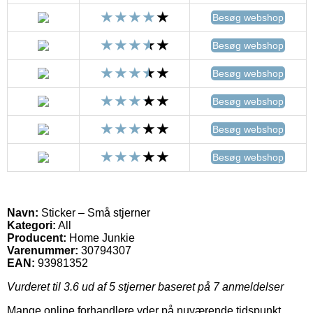
Besøg webshop
Besøg webshop
Besøg webshop
Besøg webshop
Besøg webshop
Besøg webshop
Navn:
Sticker – Små stjerner
Kategori:
All
Producent:
Home Junkie
Varenummer:
30794307
EAN:
93981352
Vurderet til
3.6
ud af 5 stjerner baseret på
7
anmeldelser
Mange online forhandlere yder på nuværende tidspunkt