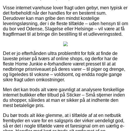
Visse internet varehuse lover fragt uden gebyr, men typisk er
det forbeholdt når der handles for en bestemt sum.
Derudover kan man gribe den mindst kostelige
leveringsløsning, der i de fleste tilfælde – uden hensyn til om
du bor ved Odense, Slagelse eller Helsinge – vil være at få
fragtfirmaet til at bringe din bestilling til et udleveringssted.
Det er jo efterhånden ultra problemfrit for folk at finde de
laveste priser på tværs af online shops, og derfor har de
fleste Home Junkie e-forhandlere været presset til at at
nedbringe prisniveauet på deres varer – til piger og drenge,
og ligeledes til voksne – voldsomt, og endda nogle gange
sikre fragt uden omkostninger.
Men det kan trods alt være gavnligt at analysere forskellige
internet butikker efter tilbud på Sticker – Små stjerner inden
du shopper, således at man er sikker på at indhente den
mest betalelige pris.
Du bør trods alt ikke glemme, at i tilfælde af at en netbutik
frembyder en vare for en salgspris der virker uendeligt god,
så er det i nogle tilfælde være et faresignal om en uærlig e-