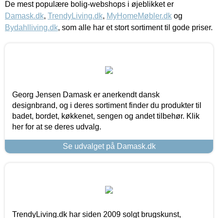
De mest populære bolig-webshops i øjeblikket er
Damask.dk
,
TrendyLiving.dk
,
MyHomeMøbler.dk
og
Bydahlliving.dk
, som alle har et stort sortiment til gode priser.
Georg Jensen Damask er anerkendt dansk
designbrand, og i deres sortiment finder du produkter til
badet, bordet, køkkenet, sengen og andet tilbehør. Klik
her for at se deres udvalg.
Se udvalget på Damask.dk
TrendyLiving.dk har siden 2009 solgt brugskunst,