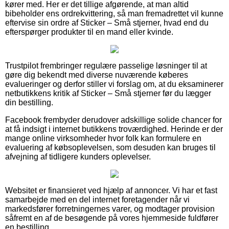
kører med. Her er det tillige afgørende, at man altid
bibeholder ens ordrekvittering, så man fremadrettet vil kunne
eftervise sin ordre af Sticker – Små stjerner, hvad end du
efterspørger produkter til en mand eller kvinde.
Trustpilot frembringer regulære passelige løsninger til at
gøre dig bekendt med diverse nuværende køberes
evalueringer og derfor stiller vi forslag om, at du eksaminerer
netbutikkens kritik af Sticker – Små stjerner før du lægger
din bestilling.
Facebook frembyder derudover adskillige solide chancer for
at få indsigt i internet butikkens troværdighed. Herinde er der
mange online virksomheder hvor folk kan formulere en
evaluering af købsoplevelsen, som desuden kan bruges til
afvejning af tidligere kunders oplevelser.
Websitet er finansieret ved hjælp af annoncer. Vi har et fast
samarbejde med en del internet foretagender når vi
markedsfører forretningernes varer, og modtager provision
såfremt en af de besøgende på vores hjemmeside fuldfører
en bestilling.