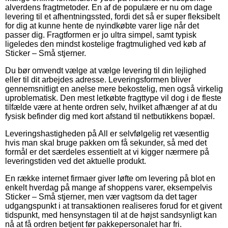
alverdens fragtmetoder. En af de populære er nu om dage
levering til et afhentningssted, fordi det så er super fleksibelt
for dig at kunne hente de nyindkøbte varer lige når det
passer dig. Fragtformen er jo ultra simpel, samt typisk
ligeledes den mindst kostelige fragtmulighed ved køb af
Sticker – Små stjerner.
Du bør omvendt vælge at vælge levering til din lejlighed
eller til dit arbejdes adresse. Leveringsformen bliver
gennemsnitligt en anelse mere bekostelig, men også virkelig
uproblematisk. Den mest letkøbte fragttype vil dog i de fleste
tilfælde være at hente ordren selv, hvilket afhænger af at du
fysisk befinder dig med kort afstand til netbutikkens bopæl.
Leveringshastigheden på All er selvfølgelig ret væsentlig
hvis man skal bruge pakken om få sekunder, så med det
formål er det særdeles essentielt at vi kigger nærmere på
leveringstiden ved det aktuelle produkt.
En række internet firmaer giver løfte om levering på blot en
enkelt hverdag på mange af shoppens varer, eksempelvis
Sticker – Små stjerner, men vær vagtsom da det tager
udgangspunkt i at transaktionen realiseres forud for et givent
tidspunkt, med hensynstagen til at de højst sandsynligt kan
nå at få ordren betjent før pakkepersonalet har fri.