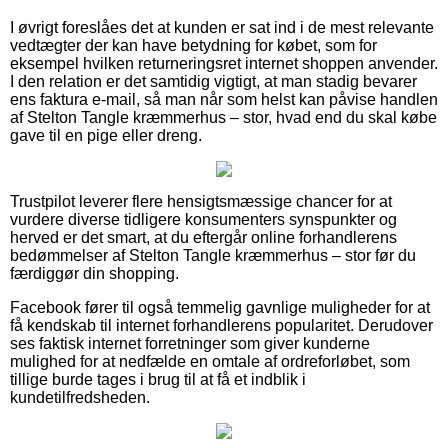
I øvrigt foreslåes det at kunden er sat ind i de mest relevante
vedtægter der kan have betydning for købet, som for
eksempel hvilken returneringsret internet shoppen anvender.
I den relation er det samtidig vigtigt, at man stadig bevarer
ens faktura e-mail, så man når som helst kan påvise handlen
af Stelton Tangle kræmmerhus – stor, hvad end du skal købe
gave til en pige eller dreng.
Trustpilot leverer flere hensigtsmæssige chancer for at
vurdere diverse tidligere konsumenters synspunkter og
herved er det smart, at du eftergår online forhandlerens
bedømmelser af Stelton Tangle kræmmerhus – stor før du
færdiggør din shopping.
Facebook fører til også temmelig gavnlige muligheder for at
få kendskab til internet forhandlerens popularitet. Derudover
ses faktisk internet forretninger som giver kunderne
mulighed for at nedfælde en omtale af ordreforløbet, som
tillige burde tages i brug til at få et indblik i
kundetilfredsheden.