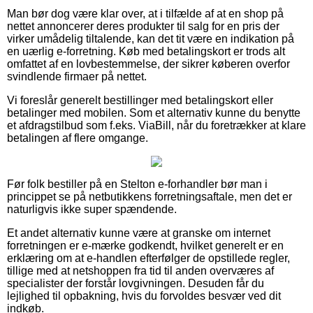
Man bør dog være klar over, at i tilfælde af at en shop på
nettet annoncerer deres produkter til salg for en pris der
virker umådelig tiltalende, kan det tit være en indikation på
en uærlig e-forretning. Køb med betalingskort er trods alt
omfattet af en lovbestemmelse, der sikrer køberen overfor
svindlende firmaer på nettet.
Vi foreslår generelt bestillinger med betalingskort eller
betalinger med mobilen. Som et alternativ kunne du benytte
et afdragstilbud som f.eks. ViaBill, når du foretrækker at klare
betalingen af flere omgange.
Før folk bestiller på en Stelton e-forhandler bør man i
princippet se på netbutikkens forretningsaftale, men det er
naturligvis ikke super spændende.
Et andet alternativ kunne være at granske om internet
forretningen er e-mærke godkendt, hvilket generelt er en
erklæring om at e-handlen efterfølger de opstillede regler,
tillige med at netshoppen fra tid til anden overværes af
specialister der forstår lovgivningen. Desuden får du
lejlighed til opbakning, hvis du forvoldes besvær ved dit
indkøb.