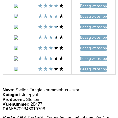
Besøg webshop
Besøg webshop
Besøg webshop
Besøg webshop
Besøg webshop
Besøg webshop
Besøg webshop
Navn:
Stelton Tangle kræmmerhus – stor
Kategori:
Julepynt
Producent:
Stelton
Varenummer:
28477
EAN:
5709846019706
Vurderet til
4.5
ud af 5 stjerner baseret på
44
anmeldelser