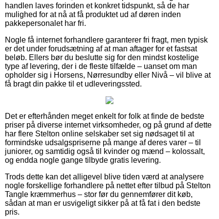
handlen laves forinden et konkret tidspunkt, så de har
mulighed for at nå at få produktet ud af døren inden
pakkepersonalet har fri.
Nogle få internet forhandlere garanterer fri fragt, men typisk
er det under forudsætning af at man aftager for et fastsat
beløb. Ellers bør du beslutte sig for den mindst kostelige
type af levering, der i de fleste tilfælde – uanset om man
opholder sig i Horsens, Nørresundby eller Nivå – vil blive at
få bragt din pakke til et udleveringssted.
Det er efterhånden meget enkelt for folk at finde de bedste
priser på diverse internet virksomheder, og på grund af dette
har flere Stelton online selskaber set sig nødsaget til at
formindske udsalgspriserne på mange af deres varer – til
juniorer, og samtidig også til kvinder og mænd – kolossalt,
og endda nogle gange tilbyde gratis levering.
Trods dette kan det alligevel blive tiden værd at analysere
nogle forskellige forhandlere på nettet efter tilbud på Stelton
Tangle kræmmerhus – stor før du gennemfører dit køb,
sådan at man er usvigeligt sikker på at få fat i den bedste
pris.