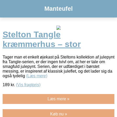
Manteufel
Stelton Tangle
kræmmerhus – stor
Tager man et enkelt øjekast på Steltons kollektion af julepynt
fra Tangle-serien, er der ingen tvivl om, at her er tale om
smagfuld julepynt. Serien, der er udfærdiget i børstet
messing, er inspireret af klassisk juleflet, og det lader sig da
også tydelig
(Læs mere)
189
kr.
(Vis fragtpris)
Læs mere »
Køb nu »