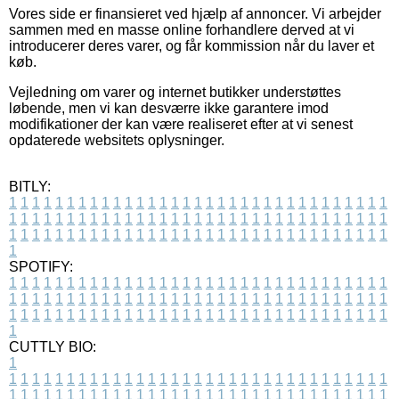
Vores side er finansieret ved hjælp af annoncer. Vi arbejder
sammen med en masse online forhandlere derved at vi
introducerer deres varer, og får kommission når du laver et
køb.
Vejledning om varer og internet butikker understøttes
løbende, men vi kan desværre ikke garantere imod
modifikationer der kan være realiseret efter at vi senest
opdaterede websitets oplysninger.
BITLY:
1
1
1
1
1
1
1
1
1
1
1
1
1
1
1
1
1
1
1
1
1
1
1
1
1
1
1
1
1
1
1
1
1
1
1
1
1
1
1
1
1
1
1
1
1
1
1
1
1
1
1
1
1
1
1
1
1
1
1
1
1
1
1
1
1
1
1
1
1
1
1
1
1
1
1
1
1
1
1
1
1
1
1
1
1
1
1
1
1
1
1
1
1
1
1
1
1
1
1
1
SPOTIFY:
1
1
1
1
1
1
1
1
1
1
1
1
1
1
1
1
1
1
1
1
1
1
1
1
1
1
1
1
1
1
1
1
1
1
1
1
1
1
1
1
1
1
1
1
1
1
1
1
1
1
1
1
1
1
1
1
1
1
1
1
1
1
1
1
1
1
1
1
1
1
1
1
1
1
1
1
1
1
1
1
1
1
1
1
1
1
1
1
1
1
1
1
1
1
1
1
1
1
1
1
CUTTLY BIO:
1
1
1
1
1
1
1
1
1
1
1
1
1
1
1
1
1
1
1
1
1
1
1
1
1
1
1
1
1
1
1
1
1
1
1
1
1
1
1
1
1
1
1
1
1
1
1
1
1
1
1
1
1
1
1
1
1
1
1
1
1
1
1
1
1
1
1