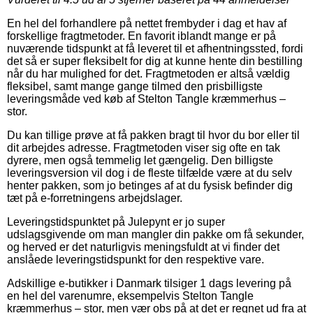
En hel del forhandlere på nettet frembyder i dag et hav af
forskellige fragtmetoder. En favorit iblandt mange er på
nuværende tidspunkt at få leveret til et afhentningssted, fordi
det så er super fleksibelt for dig at kunne hente din bestilling
når du har mulighed for det. Fragtmetoden er altså vældig
fleksibel, samt mange gange tilmed den prisbilligste
leveringsmåde ved køb af Stelton Tangle kræmmerhus –
stor.
Du kan tillige prøve at få pakken bragt til hvor du bor eller til
dit arbejdes adresse. Fragtmetoden viser sig ofte en tak
dyrere, men også temmelig let gængelig. Den billigste
leveringsversion vil dog i de fleste tilfælde være at du selv
henter pakken, som jo betinges af at du fysisk befinder dig
tæt på e-forretningens arbejdslager.
Leveringstidspunktet på Julepynt er jo super
udslagsgivende om man mangler din pakke om få sekunder,
og herved er det naturligvis meningsfuldt at vi finder det
anslåede leveringstidspunkt for den respektive vare.
Adskillige e-butikker i Danmark tilsiger 1 dags levering på
en hel del varenumre, eksempelvis Stelton Tangle
kræmmerhus – stor, men vær obs på at det er regnet ud fra at