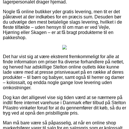
lagerpersonalet drager hjemad.
Nogle få online butikker yder gratis levering, men tit er det
påkrævet at der indkøbes for en præcis sum. Desuden bør
du udvælge den mest betalelige slags levering, hvilket i de
fleste tilfælde – uden hensyn til om man er ved Vejle,
Hjørring eller Skagen – er at få bragt produkterne til en
pakkeshop.
Det har vist sig at være ekstremt fremkommeligt for alle at
finde information om priser fra diverse forhandlere på nettet,
og herved har adskillige Stelton online outlets ikke kunne
lade være med at presse prisniveauet på en række af deres
produkter – til børn og babyer, samt også til herrer og damer
– kolossalt, og endda nogle gange love levering uden
omkostninger.
Dog kan det alligevel vise sig tiden værd at se nærmere på
indtil flere internet varehuse i Danmark efter tilbud på Stelton
Pilastro vinkøler forud for at du gennemfører dit køb, så du er
tryg ved at opnå den prisbilligste pris.
Man må bare være så påpasselig, at når en online shop
markedsfører varer til salg for en salgspris som er kolossalt