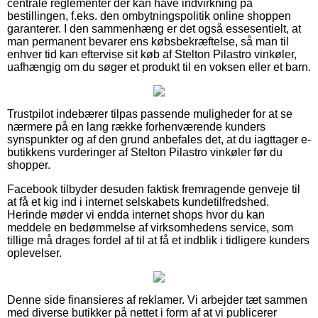
centrale reglementer der kan have indvirkning på
bestillingen, f.eks. den ombytningspolitik online shoppen
garanterer. I den sammenhæng er det også essesentielt, at
man permanent bevarer ens købsbekræftelse, så man til
enhver tid kan eftervise sit køb af Stelton Pilastro vinkøler,
uafhængig om du søger et produkt til en voksen eller et barn.
Trustpilot indebærer tilpas passende muligheder for at se
nærmere på en lang række forhenværende kunders
synspunkter og af den grund anbefales det, at du iagttager e-
butikkens vurderinger af Stelton Pilastro vinkøler før du
shopper.
Facebook tilbyder desuden faktisk fremragende genveje til
at få et kig ind i internet selskabets kundetilfredshed.
Herinde møder vi endda internet shops hvor du kan
meddele en bedømmelse af virksomhedens service, som
tillige må drages fordel af til at få et indblik i tidligere kunders
oplevelser.
Denne side finansieres af reklamer. Vi arbejder tæt sammen
med diverse butikker på nettet i form af at vi publicerer