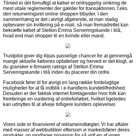
Tilmed er det fornuftigt at køber er omhyggelig omkring de
mest vitale reglementer der gælder for transaktionen, f.eks.
den returneringsret online shoppen tilbyder. I den
sammenhæng er det i øvrigt afgørende, at man stadig
opbevarer sin kvittering på e-mail, så man fremadrettet kan
bekræfte købet af Stelton Emma Serveringskande i blå,
hvad end man shopper til en kvinde eller mand.
Trustpilot giver dig tilpas passelige chancer for at gennemgå
mange aktuelle køberes opfattelser og herved er det klogt, at
du gransker e-firmaets ratings af Stelton Emma
Serveringskande i blå inden du placerer din ordre.
Facebook fører til for øvrigt en lang række fordelagtige
muligheder for at få indblik i e-handlens kundetilfredshed.
Desuden er der faktisk internet foretagender hvor folk kan
frembringe en vurdering af ordreforløbet, hvilket ligeledes
kan udnyttes til at afveje tidligere kunders oplevelser.
Vores side er finansieret af reklameindtægter. Vi har aftaler
med masser af webbutikker eftersom vi markedsfører deres
produkter, og modtager provision for så vidt en af vores