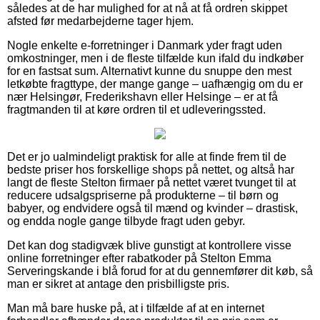
således at de har mulighed for at nå at få ordren skippet
afsted før medarbejderne tager hjem.
Nogle enkelte e-forretninger i Danmark yder fragt uden
omkostninger, men i de fleste tilfælde kun ifald du indkøber
for en fastsat sum. Alternativt kunne du snuppe den mest
letkøbte fragttype, der mange gange – uafhængig om du er
nær Helsingør, Frederikshavn eller Helsinge – er at få
fragtmanden til at køre ordren til et udleveringssted.
Det er jo ualmindeligt praktisk for alle at finde frem til de
bedste priser hos forskellige shops på nettet, og altså har
langt de fleste Stelton firmaer på nettet været tvunget til at
reducere udsalgspriserne på produkterne – til børn og
babyer, og endvidere også til mænd og kvinder – drastisk,
og endda nogle gange tilbyde fragt uden gebyr.
Det kan dog stadigvæk blive gunstigt at kontrollere visse
online forretninger efter rabatkoder på Stelton Emma
Serveringskande i blå forud for at du gennemfører dit køb, så
man er sikret at antage den prisbilligste pris.
Man må bare huske på, at i tilfælde af at en internet