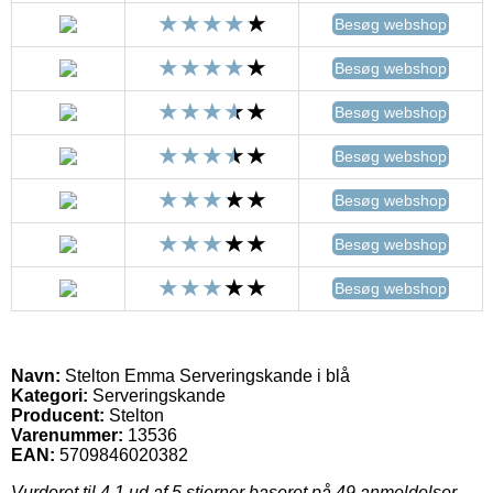
Besøg webshop
Besøg webshop
Besøg webshop
Besøg webshop
Besøg webshop
Besøg webshop
Besøg webshop
Navn:
Stelton Emma Serveringskande i blå
Kategori:
Serveringskande
Producent:
Stelton
Varenummer:
13536
EAN:
5709846020382
Vurderet til
4.1
ud af 5 stjerner baseret på
49
anmeldelser