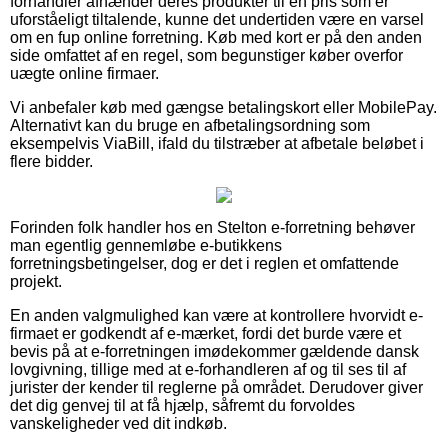
forhandler afhænder deres produkter til en pris som er
uforståeligt tiltalende, kunne det undertiden være en varsel
om en fup online forretning. Køb med kort er på den anden
side omfattet af en regel, som begunstiger køber overfor
uægte online firmaer.
Vi anbefaler køb med gængse betalingskort eller MobilePay.
Alternativt kan du bruge en afbetalingsordning som
eksempelvis ViaBill, ifald du tilstræber at afbetale beløbet i
flere bidder.
Forinden folk handler hos en Stelton e-forretning behøver
man egentlig gennemløbe e-butikkens
forretningsbetingelser, dog er det i reglen et omfattende
projekt.
En anden valgmulighed kan være at kontrollere hvorvidt e-
firmaet er godkendt af e-mærket, fordi det burde være et
bevis på at e-forretningen imødekommer gældende dansk
lovgivning, tillige med at e-forhandleren af og til ses til af
jurister der kender til reglerne på området. Derudover giver
det dig genvej til at få hjælp, såfremt du forvoldes
vanskeligheder ved dit indkøb.