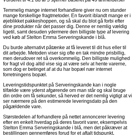
Temmelig mange internet forhandlere giver nu om stunder
mange forskellige fragtmetoder. En favorit iblandt mange er i
øjeblikket pakkeshoppen, og så skal du blot gå forbi efter
dine produkter når det passer dig. Denne er nemlig vældig
ligetil, samt desuden ydermere den billigste type af levering
ved køb af Stelton Emma Serveringskande i blå.
Du burde alternativt påtænke at få leveret til dit hus eller til
dit arbejde. Metoden viser sig ofte en tak mindre prisbillig,
men derudover ret så overkommelig. Den billigste mulighed
for fragt vil dog altid vise sig at være selv at hente varerne,
som dog er betinget af at du har bopæl nær internet
forretningens bopæl.
Leveringstidspunktet på Serveringskande kan i nogle
tilfælde være yderst afgørende om man står og skal bruge
din ordre om få sekunder, så herved er det nemlig vigtigt at vi
ser nærmere på den estimerede leveringsdato på den
pågældende vare.
Størstedelen af forhandlere på nettet annoncerer levering
efter en enkelt hverdag på deres favorit varer, eksempelvis
Stelton Emma Serveringskande i blå, men det påkræver at
bestillingen gennemføres forud for et aftalt tidspunkt,