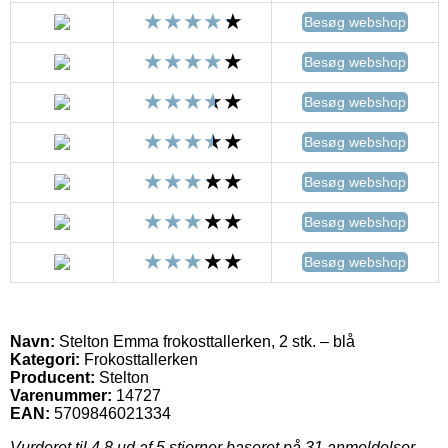
Besøg webshop
Besøg webshop
Besøg webshop
Besøg webshop
Besøg webshop
Besøg webshop
Besøg webshop
Navn:
Stelton Emma frokosttallerken, 2 stk. – blå
Kategori:
Frokosttallerken
Producent:
Stelton
Varenummer:
14727
EAN:
5709846021334
Vurderet til
4.8
ud af 5 stjerner baseret på
31
anmeldelser