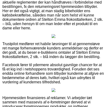
aktuelle reglementer der kan håndhæves i forbindelse med
bestillingen, fx den returneringsret hjemmesiden tilbyder.
Her er det også vigtigt, at man stadig bibeholder ens
købsbekræftelse, således man når som helst vil kunne
dokumentere ordren af Stelton Emma frokosttallerken, 2 stk.
– blå, uden hensyn til om man leder efter et produkt til en
dame eller herre.
Trustpilot medfører ret habile løsninger til at gennemstøve
ret mange forhenværende kunders anmeldelser og derfor er
det godt, at du beser e-butikkens omtaler af Stelton Emma
frokosttallerken, 2 stk. – blå inden du lægger din bestilling.
Facebook fører til ydermere absolut gavnlige chancer for at
få et kig ind i netshoppens troværdighed. Foruden det ses
endda online forhandlere som tilbyder kunderne at afgive en
bedømmelse af deres køb, hvilket også kan udnyttes til
vurdering af kundernes tilfredshed.
Hjemmesiden finansieres af reklamer. Vi arbejder tæt
sammen med massevis af e-forretninger derved at vi
introducerer forretningernes produkter, og indtjener