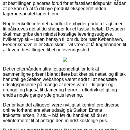
at bestillingen placeres forud for et fastslået tidspunkt, sådan
at de kan nå at få dit nye produkt ekspederet inden
lagerpersonalet tager hjem.
Nogle enkelte internet handler frembyder portofri fragt, men
tit påkræves det at du shopper for et fastsat beløb. Desuden
skal man gribe den mindst kostelige leveringsudgave,
hvilket typisk – uden hensyn til om du bor nær København,
Frederikshavn eller Skælskør – vil være at få fragtmanden til
at levere bestillingen til et udleveringssted.
Det er efterhånden ultra let gængeligt for folk at
sammenligne priser i blandt flere butikker på nettet, og til tak
har utallige Stelton webshops været nødt til at nedsætte
udsalgspriserne på mange af deres varer – til piger og
drenge, og ligeså til damer og herrer – eftertrykkeligt, og
endda nogle gange yde gratis levering.
Derfor kan det alligevel være nyttigt at kontrollere diverse
online forhandlere efter udsalg på Stelton Emma
frokosttallerken, 2 stk. – blå før du handler, så du er
velinformeret til at antage den mindst kostelige pris.