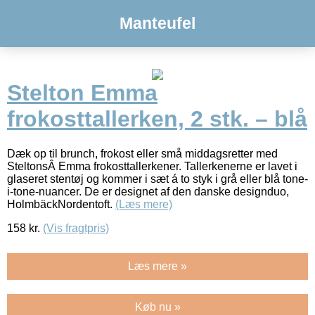
Manteufel
Stelton Emma
frokosttallerken, 2 stk. – blå
Dæk op til brunch, frokost eller små middagsretter med
SteltonsÂ Emma frokosttallerkener. Tallerkenerne er lavet i
glaseret stentøj og kommer i sæt á to styk i grå eller blå tone-
i-tone-nuancer. De er designet af den danske designduo,
HolmbäckNordentoft.
(Læs mere)
158
kr.
(Vis fragtpris)
Læs mere »
Køb nu »