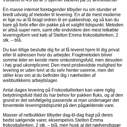
En masse internet foretagender tilbyder nu om stunder et
bredt udvalg af metoder til levering. En af de mest moderne
er lige nu at få bragt ordren til en pakkeshop, og så kan du
bare gå forbi efter din pakke på et valgfrit tidspunkt. Metoden
er altså super nem, samt ofte endvidere den mest letkøbte
leveringsform ved køb af Stelton Emma frokosttallerken, 2
stk. – blå.
Du kan tillige beslutte dig for at få leveret hjem til dig privat
eller til adressen hvor du arbejder. Fragtmetoden bliver
somme tider en kende mere omkostningsfuld, men desuden
i høj grad ukompliceret. Den mest prisbevidste mulighed for
levering er uden tvivl at du selv henter varerne, men det
stiller krav om at du befinder dig i nærheden af
webbutikkens arbejdslager.
Antal dages levering på Frokosttallerken kan være rigtig
betydningsfuld ifald du har behov for pakken fluks, og af den
grund er det selvfølgelig passende at man undersøger det
forventede leveringstidspunkt på den pågældende vare.
Masser af netbutikker tilbyder dag-til-dag fragt på deres
bedst sælgende varer, eksempelvis Stelton Emma
frokosttallerken, 2 stk. – blå, men husk at det nødvendiggør