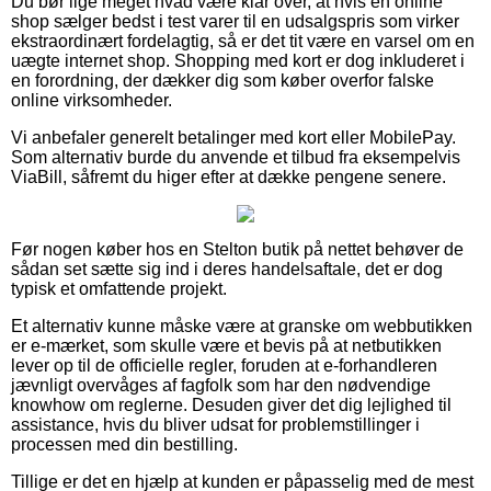
Du bør lige meget hvad være klar over, at hvis en online
shop sælger bedst i test varer til en udsalgspris som virker
ekstraordinært fordelagtig, så er det tit være en varsel om en
uægte internet shop. Shopping med kort er dog inkluderet i
en forordning, der dækker dig som køber overfor falske
online virksomheder.
Vi anbefaler generelt betalinger med kort eller MobilePay.
Som alternativ burde du anvende et tilbud fra eksempelvis
ViaBill, såfremt du higer efter at dække pengene senere.
Før nogen køber hos en Stelton butik på nettet behøver de
sådan set sætte sig ind i deres handelsaftale, det er dog
typisk et omfattende projekt.
Et alternativ kunne måske være at granske om webbutikken
er e-mærket, som skulle være et bevis på at netbutikken
lever op til de officielle regler, foruden at e-forhandleren
jævnligt overvåges af fagfolk som har den nødvendige
knowhow om reglerne. Desuden giver det dig lejlighed til
assistance, hvis du bliver udsat for problemstillinger i
processen med din bestilling.
Tillige er det en hjælp at kunden er påpasselig med de mest