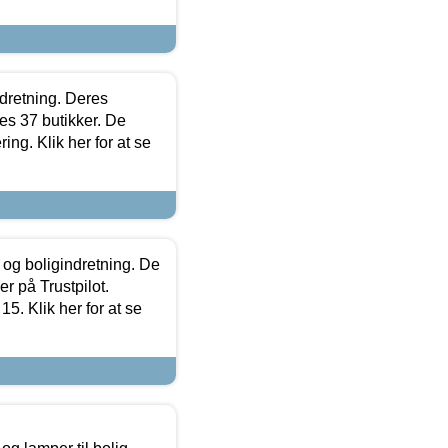
ndretning. Deres
s 37 butikker. De
ing. Klik her for at se
 og boligindretning. De
r på Trustpilot.
5. Klik her for at se