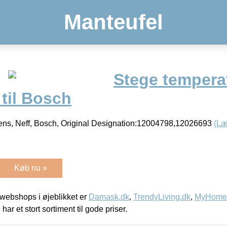
Manteufel
Stege temperatu
til Bosch
ens, Neff, Bosch, Original Designation:12004798,12026693
(Læ
Køb nu »
webshops i øjeblikket er
Damask.dk
,
TrendyLiving.dk
,
MyHomeM
 har et stort sortiment til gode priser.