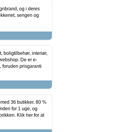
nbrand, og i deres
køkkenet, sengen og
boligtilbehør, interiør,
 webshop. De er e-
 foruden prisgaranti
ed 36 butikker. 80 %
nden for 1 uge, og
ikken. Klik her for at