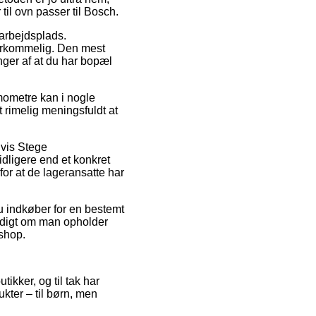
til ovn passer til Bosch.
 arbejdsplads.
verkommelig. Den mest
ænger af at du har bopæl
mometre kan i nogle
t rimelig meningsfuldt at
lvis Stege
idligere end et konkret
for at de lageransatte har
u indkøber for en bestemt
yldigt om man opholder
eshop.
ikker, og til tak har
kter – til børn, men