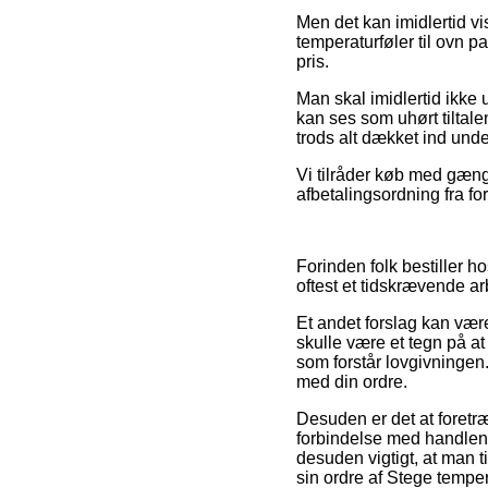
Men det kan imidlertid vi
temperaturføler til ovn p
pris.
Man skal imidlertid ikke 
kan ses som uhørt tiltale
trods alt dækket ind und
Vi tilråder køb med gæng
afbetalingsordning fra for
Forinden folk bestiller 
oftest et tidskrævende ar
Et andet forslag kan væ
skulle være et tegn på at 
som forstår lovgivningen
med din ordre.
Desuden er det at foretr
forbindelse med handlen,
desuden vigtigt, at man 
sin ordre af Stege temper