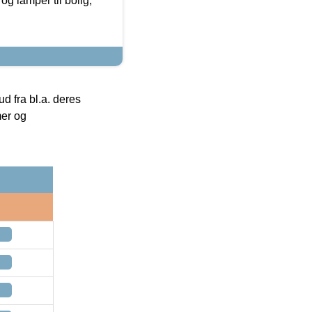
g lamper til bolig,
 fra bl.a. deres
mer og