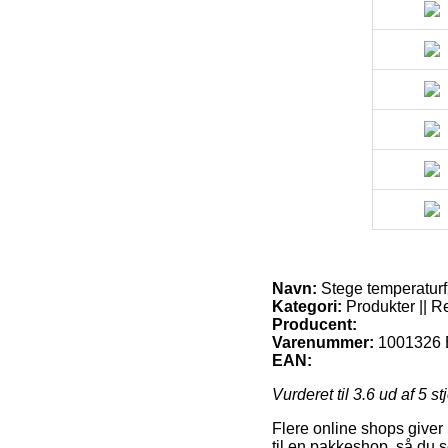
Navn:
Stege temperaturfø
Kategori:
Produkter || R
Producent:
Varenummer:
1001326 
EAN:
Vurderet til
3.6
ud af 5 st
Flere online shops giver 
til en pakkeshop, så du s