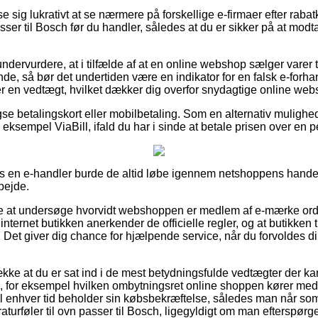
se sig lukrativt at se nærmere på forskellige e-firmaer efter rab
asser til Bosch før du handler, således at du er sikker på at mod
undervurdere, at i tilfælde af at en online webshop sælger varer 
nde, så bør det undertiden være en indikator for en falsk e-forhan
er en vedtægt, hvilket dækker dig overfor snydagtige online web
se betalingskort eller mobilbetaling. Som en alternativ mulighe
 eksempel ViaBill, ifald du har i sinde at betale prisen over en p
hos en e-handler burde de altid løbe igennem netshoppens handel
bejde.
re at undersøge hvorvidt webshoppen er medlem af e-mærke ordn
internet butikken anerkender de officielle regler, og at butikken t
. Det giver dig chance for hjælpende service, når du forvoldes d
ække at du er sat ind i de mest betydningsfulde vedtægter der 
 for eksempel hvilken ombytningsret online shoppen kører med. 
til enhver tid beholder sin købsbekræftelse, således man når som
aturføler til ovn passer til Bosch, ligegyldigt om man efterspørge