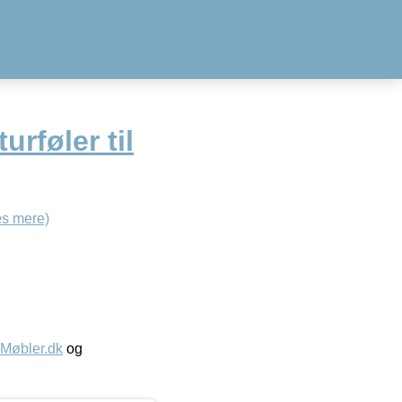
rføler til
s mere)
øbler.dk
og