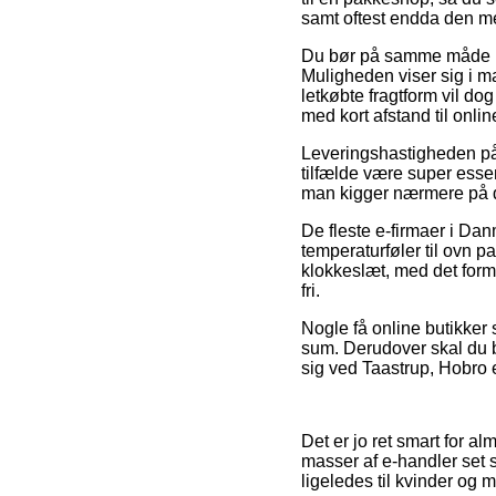
samt oftest endda den mes
Du bør på samme måde pla
Muligheden viser sig i 
letkøbte fragtform vil do
med kort afstand til onl
Leveringshastigheden på 
tilfælde være super essen
man kigger nærmere på de
De fleste e-firmaer i Da
temperaturføler til ovn p
klokkeslæt, med det formå
fri.
Nogle få online butikker
sum. Derudover skal du be
sig ved Taastrup, Hobro el
Det er jo ret smart for a
masser af e-handler set s
ligeledes til kvinder og 