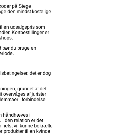
atkoder på Stege
tage den mindst kostelige
til en udsalgspris som
dler. Kortbestillinger er
shops.
d bør du bruge en
eriode.
sbetingelser, det er dog
ingen, grundet at det
it overvåges af jurister
ilemmaer i forbindelse
kan håndhæves i
I den relation er det
 helst vil kunne bekræfte
r produkter til en kvinde