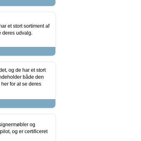
ar et stort sortiment af
e deres udvalg.
t, og de har et stort
 indeholder både den
 her for at se deres
esignermøbler og
lot, og er certificeret