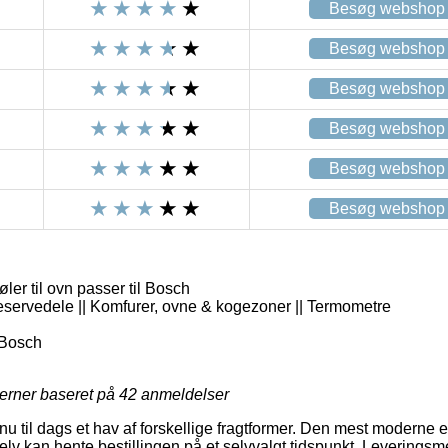
Besøg webshop
Besøg webshop
Besøg webshop
Besøg webshop
Besøg webshop
Besøg webshop
ler til ovn passer til Bosch
eservedele || Komfurer, ovne & kogezoner || Termometre
Bosch
jerner baseret på
42
anmeldelser
nu til dags et hav af forskellige fragtformer. Den mest moderne 
elv kan hente bestillingen på et selvvalgt tidspunkt. Leveringsm