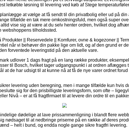
t letkøbte løsning til levering ved køb af Stege temperaturføler 
nlægge at vælge at få sendt til din privatbolig eller ud på din
mange tilfælde en tak mere omkostningsfuld, men også super o
g altid vise sig at være at du selv henter ordren, hvilket dog afh
ine webshoppens tilholdssted.
Produkter || Reservedele || Komfurer, ovne & kogezoner || Ter
tiel når vi behøver din pakke lige om lidt, og af den grund er de
n forventede leveringstid på den aktuelle vare.
nmark udlover 1 dags fragt på en lang række produkter, eksempe
asser til Bosch, hvilket tager udgangspunkt i at ordren aflægges t
l at de har udsigt til at kunne nå at få de nye varer ordnet forud 
 sikrer levering uden beregning, men i mange tilfælde kun hvis d
slutte sig for den prisbilligste leveringsform, som ofte – ligeg
ler Nivå – er at få fragtfirmaet til at levere din ordre til en pakk
lmindelige dødelige at lave prissammenligning i blandt flere webbut
ig nødsaget til at nedbringe priserne på en række af deres produ
mænd – helt i bund, og endda nogle gange sikre fragtfri levering.