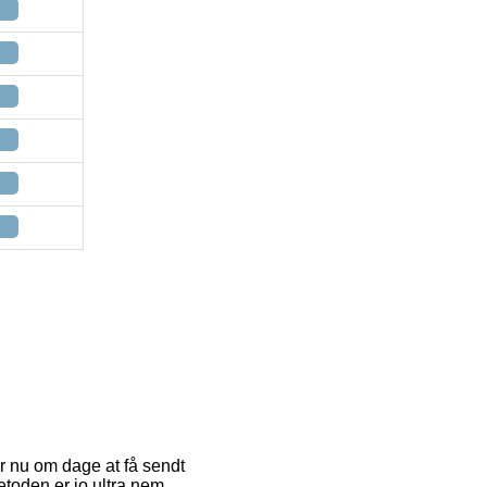
er nu om dage at få sendt
etoden er jo ultra nem,