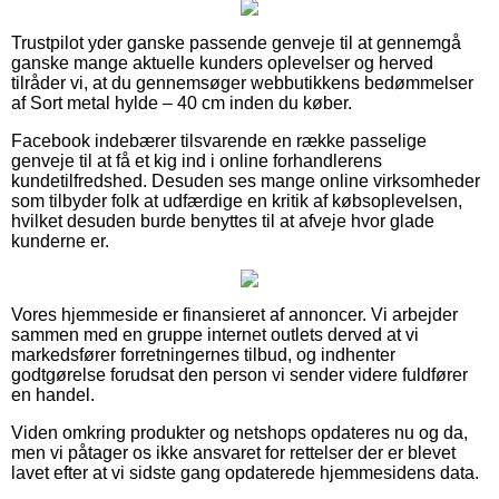
Trustpilot yder ganske passende genveje til at gennemgå
ganske mange aktuelle kunders oplevelser og herved
tilråder vi, at du gennemsøger webbutikkens bedømmelser
af Sort metal hylde – 40 cm inden du køber.
Facebook indebærer tilsvarende en række passelige
genveje til at få et kig ind i online forhandlerens
kundetilfredshed. Desuden ses mange online virksomheder
som tilbyder folk at udfærdige en kritik af købsoplevelsen,
hvilket desuden burde benyttes til at afveje hvor glade
kunderne er.
Vores hjemmeside er finansieret af annoncer. Vi arbejder
sammen med en gruppe internet outlets derved at vi
markedsfører forretningernes tilbud, og indhenter
godtgørelse forudsat den person vi sender videre fuldfører
en handel.
Viden omkring produkter og netshops opdateres nu og da,
men vi påtager os ikke ansvaret for rettelser der er blevet
lavet efter at vi sidste gang opdaterede hjemmesidens data.