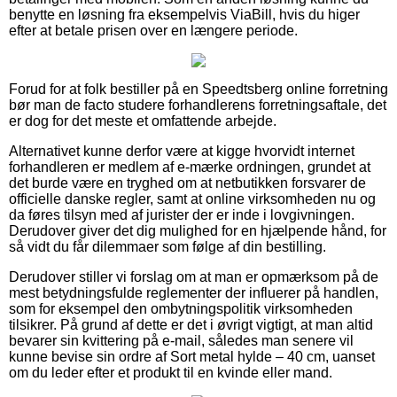
benytte en løsning fra eksempelvis ViaBill, hvis du higer
efter at betale prisen over en længere periode.
Forud for at folk bestiller på en Speedtsberg online forretning
bør man de facto studere forhandlerens forretningsaftale, det
er dog for det meste et omfattende arbejde.
Alternativet kunne derfor være at kigge hvorvidt internet
forhandleren er medlem af e-mærke ordningen, grundet at
det burde være en tryghed om at netbutikken forsvarer de
officielle danske regler, samt at online virksomheden nu og
da føres tilsyn med af jurister der er inde i lovgivningen.
Derudover giver det dig mulighed for en hjælpende hånd, for
så vidt du får dilemmaer som følge af din bestilling.
Derudover stiller vi forslag om at man er opmærksom på de
mest betydningsfulde reglementer der influerer på handlen,
som for eksempel den ombytningspolitik virksomheden
tilsikrer. På grund af dette er det i øvrigt vigtigt, at man altid
bevarer sin kvittering på e-mail, således man senere vil
kunne bevise sin ordre af Sort metal hylde – 40 cm, uanset
om du leder efter et produkt til en kvinde eller mand.