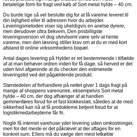
betalelige form for fragt ved køb af Sort metal hylde – 40 cm.
Du burde lige så vel beslutte dig for at få varerne leveret til
din lejlighed eller til adressen hvor du arbejder.
Leveringsmetoden viser sig uheldigvis en anelse dyrere,
men derudover ultra bekvem. Den prisbilligste
leveringsversion vil dog utvivlsomt være selv at hente
varerne, men den løsning stiller krav om at du er med kort
afstand til online virksomhedens bopæl.
Antal dages levering på Hylder er ret bestemmende i tilfælde
af at man behøver ordren inden for få dage, så herved er det
uden tvivl afgørende at du checker den estimerede
leveringstid ved det pågældende produkt.
Størstedelen af forhandlere på nettet giver 1 dags fragt på
mange af shoppens varenumre, eksempelvis Sort metal
hylde – 40 cm, der dog afhænger af at handlen
gemmenføres forud for et fast klokkeslæt, således at de med
sikkerhed kan nå at få produkterne betjent forud for at
logistikmedarbejderne får fri.
Nogle få internet varehuse yder levering uden omkostninger,
men for det meste er det påkrævet at der aftages for en
konkret sum. Ellers må du vælge den mest letkøbte