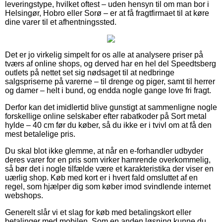
leveringstype, hvilket oftest – uden hensyn til om man bor i
Helsingør, Hobro eller Sorø – er at få fragtfirmaet til at køre
dine varer til et afhentningssted.
Det er jo virkelig simpelt for os alle at analysere priser på
tværs af online shops, og derved har en hel del Speedtsberg
outlets på nettet set sig nødsaget til at nedbringe
salgspriserne på varerne – til drenge og piger, samt til herrer
og damer – helt i bund, og endda nogle gange love fri fragt.
Derfor kan det imidlertid blive gunstigt at sammenligne nogle
forskellige online selskaber efter rabatkoder på Sort metal
hylde – 40 cm før du køber, så du ikke er i tvivl om at få den
mest betalelige pris.
Du skal blot ikke glemme, at når en e-forhandler udbyder
deres varer for en pris som virker hamrende overkommelig,
så bør det i nogle tilfælde være et karakteristika der viser en
uærlig shop. Køb med kort er i hvert fald omsluttet af en
regel, som hjælper dig som køber imod svindlende internet
webshops.
Generelt slår vi et slag for køb med betalingskort eller
betalinger med mobilen. Som en anden løsning kunne du