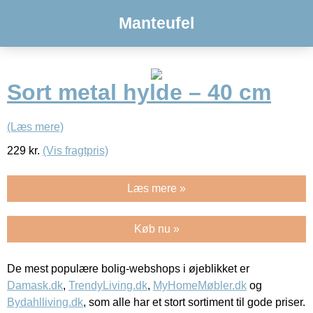
Manteufel
Sort metal hylde – 40 cm
(Læs mere)
229
kr.
(Vis fragtpris)
Læs mere »
Køb nu »
De mest populære bolig-webshops i øjeblikket er
Damask.dk
,
TrendyLiving.dk
,
MyHomeMøbler.dk
og
Bydahlliving.dk
, som alle har et stort sortiment til gode priser.