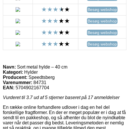
Besøg webshop
Besøg webshop
Besøg webshop
Besøg webshop
Navn:
Sort metal hylde – 40 cm
Kategori:
Hylder
Producent:
Speedtsberg
Varenummer:
84731
EAN:
5704902167704
Vurderet til
3.7
ud af 5 stjerner baseret på
17
anmeldelser
En række online forhandlere udlover i dag en hel del
forskellige fragtformer. En der er meget populær er i dag at få
sendt til en pakkeshop, og så afhenter du blot de nyindkøbte
varer når det passer dig bedst. Leveringsmetoden er nemlig
ret så praktisk, og i mange tilfælde tilmed den mest