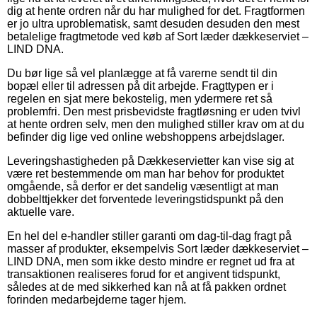
dig at hente ordren når du har mulighed for det. Fragtformen
er jo ultra uproblematisk, samt desuden desuden den mest
betalelige fragtmetode ved køb af Sort læder dækkeserviet –
LIND DNA.
Du bør lige så vel planlægge at få varerne sendt til din
bopæl eller til adressen på dit arbejde. Fragttypen er i
regelen en sjat mere bekostelig, men ydermere ret så
problemfri. Den mest prisbevidste fragtløsning er uden tvivl
at hente ordren selv, men den mulighed stiller krav om at du
befinder dig lige ved online webshoppens arbejdslager.
Leveringshastigheden på Dækkeservietter kan vise sig at
være ret bestemmende om man har behov for produktet
omgående, så derfor er det sandelig væsentligt at man
dobbelttjekker det forventede leveringstidspunkt på den
aktuelle vare.
En hel del e-handler stiller garanti om dag-til-dag fragt på
masser af produkter, eksempelvis Sort læder dækkeserviet –
LIND DNA, men som ikke desto mindre er regnet ud fra at
transaktionen realiseres forud for et angivent tidspunkt,
således at de med sikkerhed kan nå at få pakken ordnet
forinden medarbejderne tager hjem.