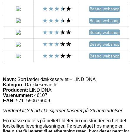
Besøg webshop
Besøg webshop
Besøg webshop
Besøg webshop
Besøg webshop
Navn:
Sort læder dækkeserviet – LIND DNA
Kategori:
Dækkeservietter
Producent:
LIND DNA
Varenummer:
46107
EAN:
5711590676609
Vurderet til
3.9
ud af 5 stjerner baseret på
36
anmeldelser
En masse outlets på nettet tildeler nu om stunder en hel del
forskellige leveringsløsninger. Førstevalget hos mange er
lige nu at få leveret til et afhentningssted, hvor det er nemt for