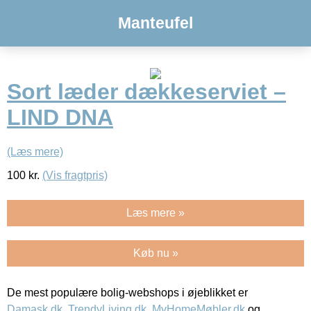
Manteufel
Sort læder dækkeserviet –
LIND DNA
(Læs mere)
100
kr.
(Vis fragtpris)
Læs mere »
Køb nu »
De mest populære bolig-webshops i øjeblikket er
Damask.dk
,
TrendyLiving.dk
,
MyHomeMøbler.dk
og