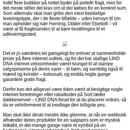
Indtil flere butikker på nettet byder på portofri fragt, men for
det meste stiller det krav om at der købes for en konkret sum.
Som alternativ skal man gribe den mest betalelige
leveringstype, der i de fleste tilfælde – uden hensyn til om
man opholder sig nær Herning, Odder eller Ebeltoft – vil
være at få fragtmanden til at køre bestillingen til et
udleveringssted.
Det er jo særdeles let gængeligt for enhver at sammenholde
priser på flere internet outlets, og for det har utallige LIND
DNA internet virksomheder været tvunget til at stampe
salgspriserne på deres varer – til børn, og samtidig også til
mænd og kvinder – kolossalt, og endda nogle gange
garantere gratis fragt.
Derfor kan det alligevel være tiden værd at besigtige nogle
internet forretninger efter rabatkoder på Sort læder
dækkeserviet – LIND DNA forud for at du placerer ordren, så
du er velinformeret til at modtage den billigste pris.
Man skal ikke desto mindre ikke glemme, at når en webbutik
afhænder deres produkter for en salgspris som er mystisk
letkøbt, er det mange gange være et symbol på en