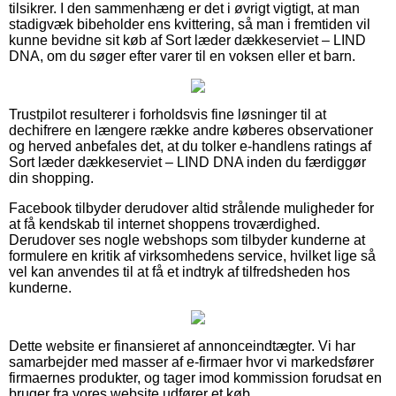
tilsikrer. I den sammenhæng er det i øvrigt vigtigt, at man
stadigvæk bibeholder ens kvittering, så man i fremtiden vil
kunne bevidne sit køb af Sort læder dækkeserviet – LIND
DNA, om du søger efter varer til en voksen eller et barn.
Trustpilot resulterer i forholdsvis fine løsninger til at
dechifrere en længere række andre køberes observationer
og herved anbefales det, at du tolker e-handlens ratings af
Sort læder dækkeserviet – LIND DNA inden du færdiggør
din shopping.
Facebook tilbyder derudover altid strålende muligheder for
at få kendskab til internet shoppens troværdighed.
Derudover ses nogle webshops som tilbyder kunderne at
formulere en kritik af virksomhedens service, hvilket lige så
vel kan anvendes til at få et indtryk af tilfredsheden hos
kunderne.
Dette website er finansieret af annonceindtægter. Vi har
samarbejder med masser af e-firmaer hvor vi markedsfører
firmaernes produkter, og tager imod kommission forudsat en
bruger fra vores website udfører et køb.