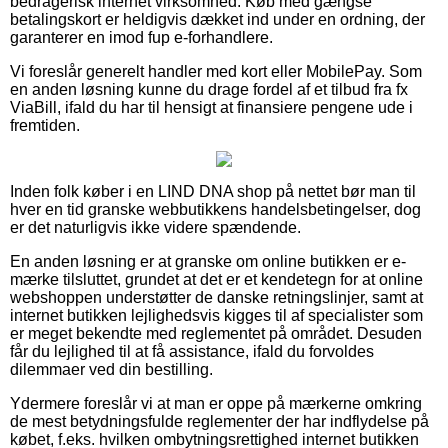
bedragerisk internet virksomhed. Køb med gængse
betalingskort er heldigvis dækket ind under en ordning, der
garanterer en imod fup e-forhandlere.
Vi foreslår generelt handler med kort eller MobilePay. Som
en anden løsning kunne du drage fordel af et tilbud fra fx
ViaBill, ifald du har til hensigt at finansiere pengene ude i
fremtiden.
Inden folk køber i en LIND DNA shop på nettet bør man til
hver en tid granske webbutikkens handelsbetingelser, dog
er det naturligvis ikke videre spændende.
En anden løsning er at granske om online butikken er e-
mærke tilsluttet, grundet at det er et kendetegn for at online
webshoppen understøtter de danske retningslinjer, samt at
internet butikken lejlighedsvis kigges til af specialister som
er meget bekendte med reglementet på området. Desuden
får du lejlighed til at få assistance, ifald du forvoldes
dilemmaer ved din bestilling.
Ydermere foreslår vi at man er oppe på mærkerne omkring
de mest betydningsfulde reglementer der har indflydelse på
købet, f.eks. hvilken ombytningsrettighed internet butikken