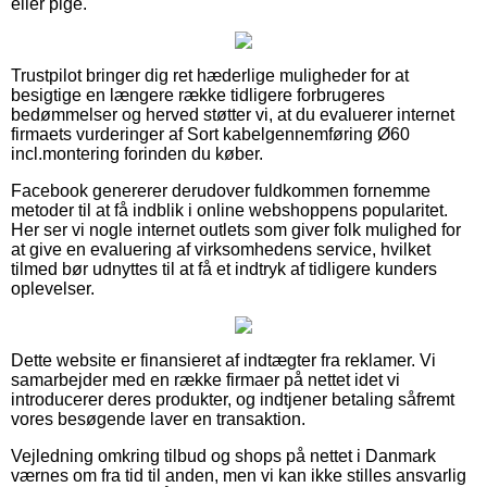
eller pige.
Trustpilot bringer dig ret hæderlige muligheder for at
besigtige en længere række tidligere forbrugeres
bedømmelser og herved støtter vi, at du evaluerer internet
firmaets vurderinger af Sort kabelgennemføring Ø60
incl.montering forinden du køber.
Facebook genererer derudover fuldkommen fornemme
metoder til at få indblik i online webshoppens popularitet.
Her ser vi nogle internet outlets som giver folk mulighed for
at give en evaluering af virksomhedens service, hvilket
tilmed bør udnyttes til at få et indtryk af tidligere kunders
oplevelser.
Dette website er finansieret af indtægter fra reklamer. Vi
samarbejder med en række firmaer på nettet idet vi
introducerer deres produkter, og indtjener betaling såfremt
vores besøgende laver en transaktion.
Vejledning omkring tilbud og shops på nettet i Danmark
værnes om fra tid til anden, men vi kan ikke stilles ansvarlig