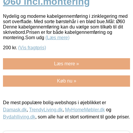
Ø60 incl.montering
Nydelig og moderne kabelgennemføring i zinklegering med
sort overflade. Med sorte børstehår i en blød bue.Mål: Ø60
Denne kabelgennemføring kan du vælge som tilkøb til dit
skrivebord.Prisen er for både kabelgennemføring og
montering.Som udg
(Læs mere)
200
kr.
(Vis fragtpris)
Læs mere »
Køb nu »
De mest populære bolig-webshops i øjeblikket er
Damask.dk
,
TrendyLiving.dk
,
MyHomeMøbler.dk
og
Bydahlliving.dk
, som alle har et stort sortiment til gode priser.