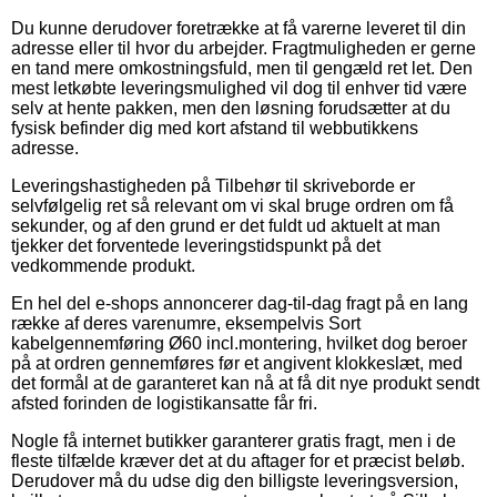
Du kunne derudover foretrække at få varerne leveret til din
adresse eller til hvor du arbejder. Fragtmuligheden er gerne
en tand mere omkostningsfuld, men til gengæld ret let. Den
mest letkøbte leveringsmulighed vil dog til enhver tid være
selv at hente pakken, men den løsning forudsætter at du
fysisk befinder dig med kort afstand til webbutikkens
adresse.
Leveringshastigheden på Tilbehør til skriveborde er
selvfølgelig ret så relevant om vi skal bruge ordren om få
sekunder, og af den grund er det fuldt ud aktuelt at man
tjekker det forventede leveringstidspunkt på det
vedkommende produkt.
En hel del e-shops annoncerer dag-til-dag fragt på en lang
række af deres varenumre, eksempelvis Sort
kabelgennemføring Ø60 incl.montering, hvilket dog beroer
på at ordren gennemføres før et angivent klokkeslæt, med
det formål at de garanteret kan nå at få dit nye produkt sendt
afsted forinden de logistikansatte får fri.
Nogle få internet butikker garanterer gratis fragt, men i de
fleste tilfælde kræver det at du aftager for et præcist beløb.
Derudover må du udse dig den billigste leveringsversion,