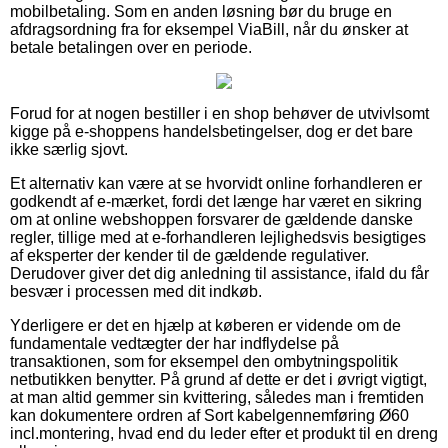
mobilbetaling. Som en anden løsning bør du bruge en
afdragsordning fra for eksempel ViaBill, når du ønsker at
betale betalingen over en periode.
Forud for at nogen bestiller i en shop behøver de utvivlsomt
kigge på e-shoppens handelsbetingelser, dog er det bare
ikke særlig sjovt.
Et alternativ kan være at se hvorvidt online forhandleren er
godkendt af e-mærket, fordi det længe har været en sikring
om at online webshoppen forsvarer de gældende danske
regler, tillige med at e-forhandleren lejlighedsvis besigtiges
af eksperter der kender til de gældende regulativer.
Derudover giver det dig anledning til assistance, ifald du får
besvær i processen med dit indkøb.
Yderligere er det en hjælp at køberen er vidende om de
fundamentale vedtægter der har indflydelse på
transaktionen, som for eksempel den ombytningspolitik
netbutikken benytter. På grund af dette er det i øvrigt vigtigt,
at man altid gemmer sin kvittering, således man i fremtiden
kan dokumentere ordren af Sort kabelgennemføring Ø60
incl.montering, hvad end du leder efter et produkt til en dreng