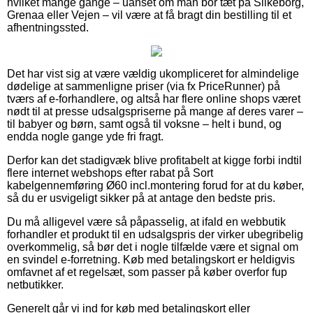
hvilket mange gange – uanset om man bor tæt på Silkeborg,
Grenaa eller Vejen – vil være at få bragt din bestilling til et
afhentningssted.
Det har vist sig at være vældig ukompliceret for almindelige
dødelige at sammenligne priser (via fx PriceRunner) på
tværs af e-forhandlere, og altså har flere online shops været
nødt til at presse udsalgspriserne på mange af deres varer –
til babyer og børn, samt også til voksne – helt i bund, og
endda nogle gange yde fri fragt.
Derfor kan det stadigvæk blive profitabelt at kigge forbi indtil
flere internet webshops efter rabat på Sort
kabelgennemføring Ø60 incl.montering forud for at du køber,
så du er usvigeligt sikker på at antage den bedste pris.
Du må alligevel være så påpasselig, at ifald en webbutik
forhandler et produkt til en udsalgspris der virker ubegribelig
overkommelig, så bør det i nogle tilfælde være et signal om
en svindel e-forretning. Køb med betalingskort er heldigvis
omfavnet af et regelsæt, som passer på køber overfor fup
netbutikker.
Generelt går vi ind for køb med betalingskort eller