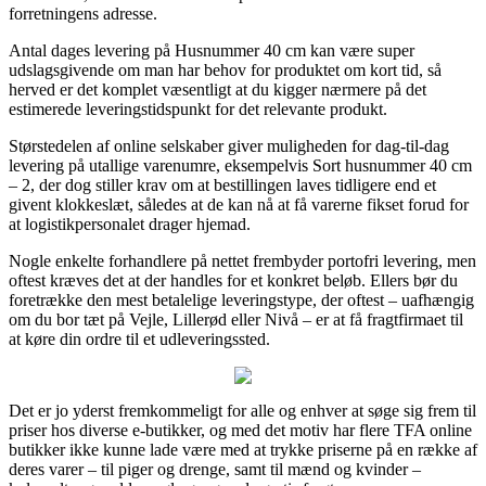
forretningens adresse.
Antal dages levering på Husnummer 40 cm kan være super
udslagsgivende om man har behov for produktet om kort tid, så
herved er det komplet væsentligt at du kigger nærmere på det
estimerede leveringstidspunkt for det relevante produkt.
Størstedelen af online selskaber giver muligheden for dag-til-dag
levering på utallige varenumre, eksempelvis Sort husnummer 40 cm
– 2, der dog stiller krav om at bestillingen laves tidligere end et
givent klokkeslæt, således at de kan nå at få varerne fikset forud for
at logistikpersonalet drager hjemad.
Nogle enkelte forhandlere på nettet frembyder portofri levering, men
oftest kræves det at der handles for et konkret beløb. Ellers bør du
foretrække den mest betalelige leveringstype, der oftest – uafhængig
om du bor tæt på Vejle, Lillerød eller Nivå – er at få fragtfirmaet til
at køre din ordre til et udleveringssted.
Det er jo yderst fremkommeligt for alle og enhver at søge sig frem til
priser hos diverse e-butikker, og med det motiv har flere TFA online
butikker ikke kunne lade være med at trykke priserne på en række af
deres varer – til piger og drenge, samt til mænd og kvinder –