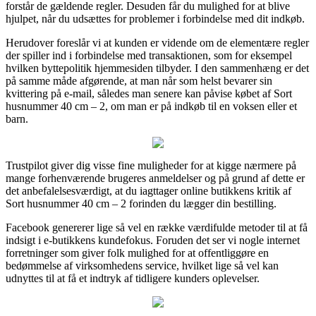
forstår de gældende regler. Desuden får du mulighed for at blive
hjulpet, når du udsættes for problemer i forbindelse med dit indkøb.
Herudover foreslår vi at kunden er vidende om de elementære regler
der spiller ind i forbindelse med transaktionen, som for eksempel
hvilken byttepolitik hjemmesiden tilbyder. I den sammenhæng er det
på samme måde afgørende, at man når som helst bevarer sin
kvittering på e-mail, således man senere kan påvise købet af Sort
husnummer 40 cm – 2, om man er på indkøb til en voksen eller et
barn.
Trustpilot giver dig visse fine muligheder for at kigge nærmere på
mange forhenværende brugeres anmeldelser og på grund af dette er
det anbefalelsesværdigt, at du iagttager online butikkens kritik af
Sort husnummer 40 cm – 2 forinden du lægger din bestilling.
Facebook genererer lige så vel en række værdifulde metoder til at få
indsigt i e-butikkens kundefokus. Foruden det ser vi nogle internet
forretninger som giver folk mulighed for at offentliggøre en
bedømmelse af virksomhedens service, hvilket lige så vel kan
udnyttes til at få et indtryk af tidligere kunders oplevelser.