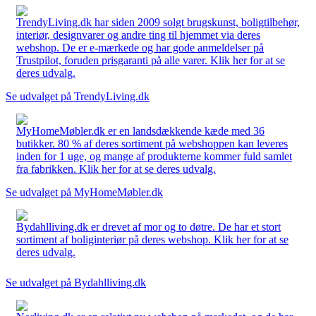
TrendyLiving.dk har siden 2009 solgt brugskunst, boligtilbehør,
interiør, designvarer og andre ting til hjemmet via deres
webshop. De er e-mærkede og har gode anmeldelser på
Trustpilot, foruden prisgaranti på alle varer. Klik her for at se
deres udvalg.
Se udvalget på TrendyLiving.dk
MyHomeMøbler.dk er en landsdækkende kæde med 36
butikker. 80 % af deres sortiment på webshoppen kan leveres
inden for 1 uge, og mange af produkterne kommer fuld samlet
fra fabrikken. Klik her for at se deres udvalg.
Se udvalget på MyHomeMøbler.dk
Bydahlliving.dk er drevet af mor og to døtre. De har et stort
sortiment af boliginteriør på deres webshop. Klik her for at se
deres udvalg.
Se udvalget på Bydahlliving.dk