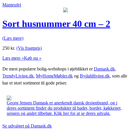
Manteufel
Sort husnummer 40 cm – 2
(Læs mere)
250
kr.
(Vis fragtpris)
Læs mere »
Køb nu »
De mest populære bolig-webshops i øjeblikket er
Damask.dk
,
TrendyLiving.dk
,
MyHomeMøbler.dk
og
Bydahlliving.dk
, som alle
har et stort sortiment til gode priser.
Georg Jensen Damask er anerkendt dansk designbrand, og i
deres sortiment finder du produkter til badet, bordet, køkkenet,
sengen og andet tilbehør. Klik her for at se deres udvalg.
Se udvalget på Damask.dk