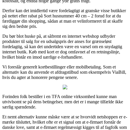
kolossalt, og endda nogle gange yde gratis fragt.
Derfor kan det imidlertid være fordelagtigt at granske visse butikker
på nettet efter rabat på Sort husnummer 40 cm – 2 forud for at du
færdiggør din shopping, sådan at man er velinformeret til at skaffe
sig den bedste pris.
Du bør blot huske på, at såfremt en internet webshop udbyder
produkter til salg for en udsalgspris der anses for grænseløst
fordelagtig, så kan det undertiden være en varsel om en snydagtig
internet butik. Køb med kort er dog omfavnet af en retningslinje,
hvilket bistår en imod uærlige e-forhandlere.
Vi foreslår generelt kortbestillinger eller mobilbetaling. Som et
alternativ kan du anvende et afdragstilbud som eksempelvis ViaBill,
hvis du agter at honorere pengene senere.
Forinden folk bestiller i en TFA online virksomhed kunne man
utvivlsomt se på dens betingelser, men det er i mange tilfælde ikke
særlig spændende.
Et nemt alternativ kunne måske være at se hvorvidt netshoppen er e-
mærke tilsluttet, hvilket ofte er et signal om at e-firmaet forstår de
danske love, samt at e-firmaet regelmæssigt kigges til af fagfolk som