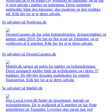
Norliving.dk er en relativt ny webshop på markedet, og de har
et stort udvalg i møbler og indretning. Deres sortiment
indeholder både den klassiske, den moderne og den rustikke
stil. Klik her for at se deres udvalg.
Se udvalget på Norliving.dk
DesignGaragen.dk har solgt boligindretning, designermøbler og
lamper siden 2010. De har en flot score på Trustpilot, og er
certificeret af E-mærket. Klik her for at se deres udvalg.
Se udvalget på DesignGaragen.dk
Møblér.dk sælger alt inden for møbler og boligindretning.
Deres prismatch gælder både på webshoppen og i deres 37
butikker. De tilbyder desuden muligheden for rentefri
finansiering. Klik her for at se deres udvalg.
Se udvalget på Møblér.dk
Hos LuxoLiving.dk finder du brugskunst, interiør og
boligindretning. De er godkendt af E-mærket og har flotte
anmeldelser på Trustpilot. Levering sker næste dag ved