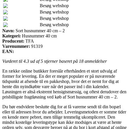
Besøg webshop
Besøg webshop
Besøg webshop
Besøg webshop
Navn:
Sort husnummer 40 cm – 2
Kategori:
Husnummer 40 cm
Producent:
TFA
Varenummer:
91319
EAN:
Vurderet til
4.3
ud af 5 stjerner baseret på
18
anmeldelser
En række online butikker foreslår efterhånden et stort udvalg af
former for levering. En der er meget populær er på nuværende
tidspunkt at afsende til en pakkeshop, hvor det er nemt for dig at
hente din nyindkøbte vare når det passer ind i din kalender.
Løsningen er altså ekstremt hensigtsmæssig, og oftest derudover den
prisbilligste fragtløsning ved køb af Sort husnummer 40 cm – 2.
Du bør endvidere beslutte dig for at få varerne sendt til din bopæl
eller til adressen hvor du arbejder. Leveringsmetoden er somme tider
en kende mere pebret, men tillige temmelig ukompliceret. Den
mindst kostelige leveringstype kan ikke modsiges at være at hente
ordren selv, som desværre beroer på at du bor i kort afstand af online